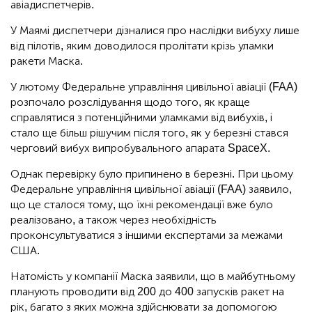
авіадиспетчерів.
У Маямі диспетчери дізналися про наслідки вибуху лише
від пілотів, яким доводилося пролітати крізь уламки
ракети Маска.
У лютому Федеральне управління цивільної авіації (FAA)
розпочало розслідування щодо того, як краще
справлятися з потенційними уламками від вибухів, і
стало ще більш рішучим після того, як у березні стався
черговий вибух випробувального апарата SpaceX.
Однак перевірку було припинено в березні. При цьому
Федеральне управління цивільної авіації (FAA) заявило,
що це сталося тому, що їхні рекомендації вже було
реалізовано, а також через необхідність
проконсультуватися з іншими експертами за межами
США.
Натомість у компанії Маска заявили, що в майбутньому
планують проводити від 200 до 400 запусків ракет на
рік, багато з яких можна здійснювати за допомогою