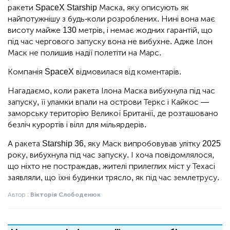
ракети SpaceX Starship Маска, яку описують як
найпотужнішу з будь-коли розроблених. Нині вона має
висоту майже 130 метрів, і немає жодних гарантій, що
під час чергового запуску вона не вибухне. Адже Ілон
Маск не полишив надії полетіти на Марс.
Компанія SpaceX відмовилася від коментарів.
Нагадаємо, коли ракета Ілона Маска вибухнула під час
запуску, її уламки впали на острови Теркс і Кайкос —
заморську територію Великої Британії, де розташовано
безліч курортів і вілл для мільярдерів.
А ракета Starship 36, яку Маск випробовував улітку 2025
року, вибухнула під час запуску. І хоча повідомлялося,
що ніхто не постраждав, жителі прилеглих міст у Техасі
заявляли, що їхні будинки трясло, як під час землетрусу.
Автор :
Вікторія Слободенюк