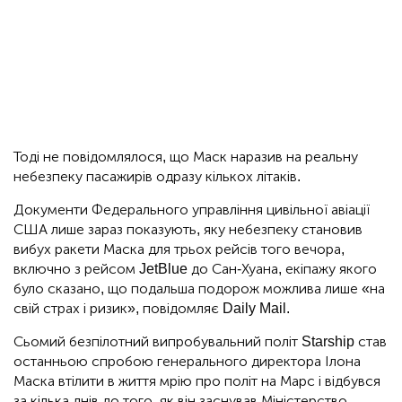
Тоді не повідомлялося, що Маск наразив на реальну
небезпеку пасажирів одразу кількох літаків.
Документи Федерального управління цивільної авіації
США лише зараз показують, яку небезпеку становив
вибух ракети Маска для трьох рейсів того вечора,
включно з рейсом JetBlue до Сан-Хуана, екіпажу якого
було сказано, що подальша подорож можлива лише «на
свій страх і ризик», повідомляє Daily Mail.
Сьомий безпілотний випробувальний політ Starship став
останньою спробою генерального директора Ілона
Маска втілити в життя мрію про політ на Марс і відбувся
за кілька днів до того, як він заснував Міністерство