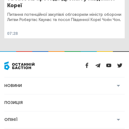
Кореї
Питання потенційної закупівлі обговорили міністр оборони
Литви Робертас Каунас та посол Південної Кореї Чоён Чон.
07:28
НОВИНИ
Усі новини
Кримінал
Полтава
ПОЗИЦІЯ
Політика
Війна
Світ
ОПІНІЇ
Економіка
Спорт