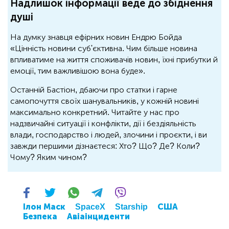
Надлишок інформації веде до збіднення
душі
На думку знавця ефірних новин Ендрю Бойда
«Цінність новини суб'єктивна. Чим більше новина
впливатиме на життя споживачів новин, їхні прибутки й
емоції, тим важливішою вона буде».
Останній Бастіон, дбаючи про статки і гарне
самопочуття своїх шанувальників, у кожній новині
максимально конкретний. Читайте у нас про
надзвичайні ситуації і конфлікти, дії і бездіяльність
влади, господарство і людей, злочини і проєкти, і ви
завжди першими дізнаєтеся: Хто? Що? Де? Коли?
Чому? Яким чином?
Ілон Маск
SpaceX
Starship
США
Безпека
Авіаінциденти