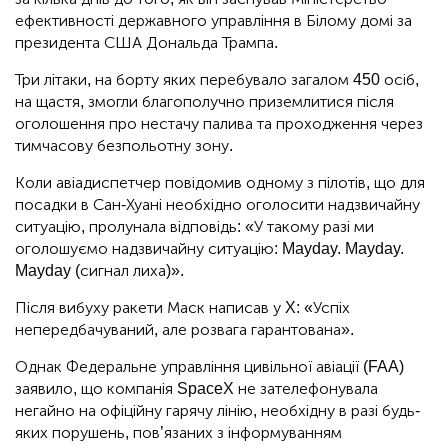
ефективності державного управління в Білому домі за
президента США Дональда Трампа.
Три літаки, на борту яких перебувало загалом 450 осіб,
на щастя, змогли благополучно приземлитися після
оголошення про нестачу палива та проходження через
тимчасову безпольотну зону.
Коли авіадиспетчер повідомив одному з пілотів, що для
посадки в Сан-Хуані необхідно оголосити надзвичайну
ситуацію, пролунала відповідь: «У такому разі ми
оголошуємо надзвичайну ситуацію: Mayday. Mayday.
Mayday (сигнал лиха)».
Після вибуху ракети Маск написав у X: «Успіх
непередбачуваний, але розвага гарантована».
Однак Федеральне управління цивільної авіації (FAA)
заявило, що компанія SpaceX не зателефонувала
негайно на офіційну гарячу лінію, необхідну в разі будь-
яких порушень, пов’язаних з інформуванням