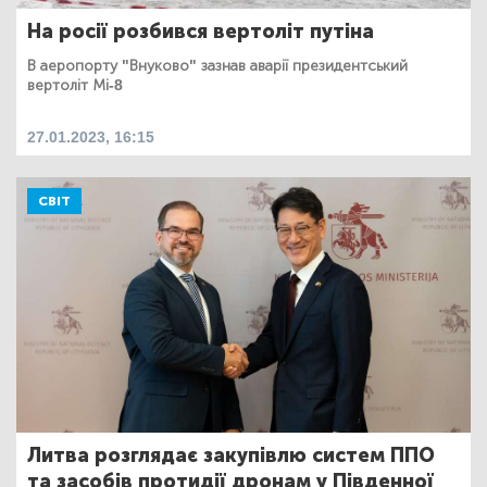
На росії розбився вертоліт путіна
В аеропорту "Внуково" зазнав аварії президентський
вертоліт Мі-8
27.01.2023, 16:15
СВІТ
Литва розглядає закупівлю систем ППО
та засобів протидії дронам у Південної