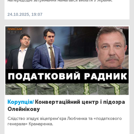
напередодні затримання намагався виїхати з України.
24.10.2025, 19:07
Корупція/
Конвертаційний центр і підозра
Олейнікову
Слідство згадує віцепрем’єра Любченка та «податкового
генерала» Крамаренка.