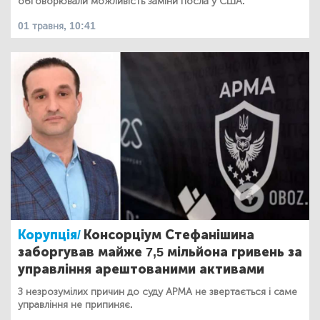
обговорювали можливість заміни посла у США.
01 травня, 10:41
Корупція/
Консорціум Стефанішина
заборгував майже 7,5 мільйона гривень за
управління арештованими активами
З незрозумілих причин до суду АРМА не звертається і саме
управління не припиняє.