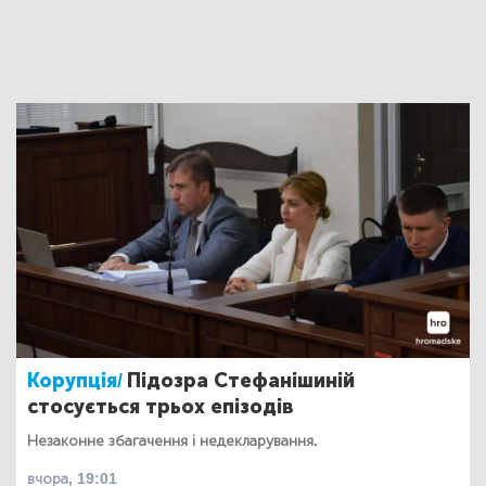
Корупція/
Підозра Стефанішиній
стосується трьох епізодів
Незаконне збагачення і недекларування.
вчора, 19:01