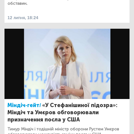
обставин.
12 липня, 18:24
Міндіч-гейт/
«У Стефанішиної підозра»:
Міндіч та Умєров обговорювали
призначення посла у США
Тимур Міндіч і тодішній міністр оборони Рустем Умєров