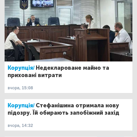
Корупція/
Недеклароване майно та
приховані витрати
вчора, 15:08
Корупція/
Стефанішина отримала нову
підозру. Їй обирають запобіжний захід
вчора, 14:32