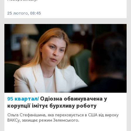
25 лютого, 08:45
95 квартал/
Одіозна обвинувачена у
корупції імітує бурхливу роботу
Ольга Стефанішина, яка переховується в США від вироку
ВАКСу, захищає режим Зелемського.