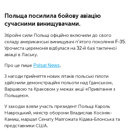
Польща посилила бойову авіацію
сучасними винищувачами.
Збройні сили Польщі офіційно включили до свого
складу американські винищувачі п’ятого покоління F-35.
Урочиста церемонія відбулася на 32-й базі тактичної
авіації в Лаську.
Про це пише
Polsat News
.
З нагоди прийняття нових літаків польські пілоти
здійснили демонстраційні польоти над Гданськом,
Варшавою та Краковом у межах акції «Привітання з
Польщею».
У заходах взяли участь президент Польщі Кароль
Навроцький, міністр оборони Владислав Косіняк-
Камиш, маршал Сенату Малгожата Кідава-Блонська та
представники США.