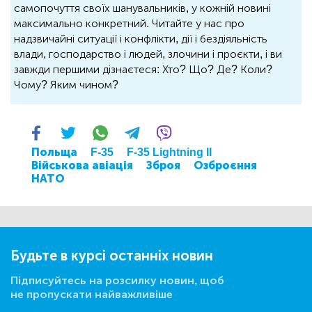
самопочуття своїх шанувальників, у кожній новині
максимально конкретний. Читайте у нас про
надзвичайні ситуації і конфлікти, дії і бездіяльність
влади, господарство і людей, злочини і проєкти, і ви
завжди першими дізнаєтеся: Хто? Що? Де? Коли?
Чому? Яким чином?
Польща
F-35
F-35 Lightning II
Військова авіація
Зброя
Озброєння
НАТО
Будьте в курсі останніх новин
Підписуйтесь на розсилку новин, щоб
не пропускати найважливіше