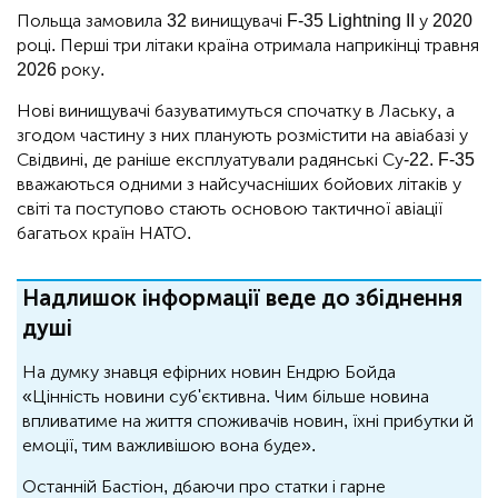
Польща замовила 32 винищувачі F-35 Lightning II у 2020
році. Перші три літаки країна отримала наприкінці травня
2026 року.
Нові винищувачі базуватимуться спочатку в Лаську, а
згодом частину з них планують розмістити на авіабазі у
Свідвині, де раніше експлуатували радянські Су-22. F-35
вважаються одними з найсучасніших бойових літаків у
світі та поступово стають основою тактичної авіації
багатьох країн НАТО.
Надлишок інформації веде до збіднення
душі
На думку знавця ефірних новин Ендрю Бойда
«Цінність новини суб'єктивна. Чим більше новина
впливатиме на життя споживачів новин, їхні прибутки й
емоції, тим важливішою вона буде».
Останній Бастіон, дбаючи про статки і гарне