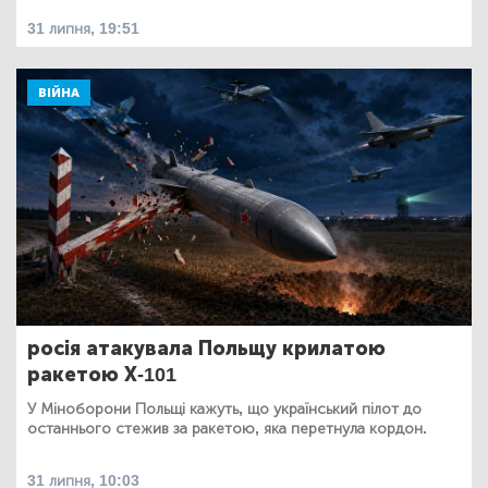
31 липня, 19:51
ВІЙНА
росія атакувала Польщу крилатою
ракетою Х-101
У Міноборони Польщі кажуть, що український пілот до
останнього стежив за ракетою, яка перетнула кордон.
31 липня, 10:03