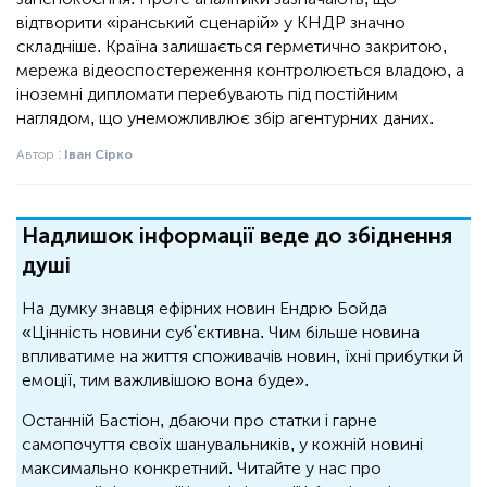
відтворити «іранський сценарій» у КНДР значно
складніше. Країна залишається герметично закритою,
мережа відеоспостереження контролюється владою, а
іноземні дипломати перебувають під постійним
наглядом, що унеможливлює збір агентурних даних.
Автор :
Іван Сірко
Надлишок інформації веде до збіднення
душі
На думку знавця ефірних новин Ендрю Бойда
«Цінність новини суб'єктивна. Чим більше новина
впливатиме на життя споживачів новин, їхні прибутки й
емоції, тим важливішою вона буде».
Останній Бастіон, дбаючи про статки і гарне
самопочуття своїх шанувальників, у кожній новині
максимально конкретний. Читайте у нас про