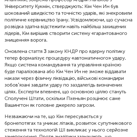
Університету Кукмін, стверджують: Кім Чен Ин був
шокований швидкістю та точністю ударів, які знекровили
політичне керівництво Ірану. Усвідомлюючи, що сучасна
розвідка здатна відстежити навіть найбільш захищених
лідерів, Кім вирішив створити систему «гарантованого
знищення» ворога.
Оновлена стаття 3 закону КНДР про ядерну політику
тепер формалізує процедуру «автоматичного» удару.
Якщо система командування та управління країною
буде паралізована або Кім Чен Ин не зможе віддавати
накази через фізичну ліквідацію, військові командири
зобов’язані завдати удару по заздалегідь визначених
цілях. Експерти впевнені, що основною ціллю стануть
Сполучені Штати, оскільки Пхеньян розцінює саме
Вашингтон як головне джерело загрози.
Незважаючи на те, що Кім пересувається у
бронепотягах та уникає літаків, розвиток супутникового
стеження та технологій ШІ викликає у нього серйозне
занепокоєння. Проте аналітики зазначають, що