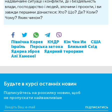
надзвичайні ситуації і конфлікти, дії і бездіяльність
влади, господарство і людей, злочини і проєкти, і ви
завжди першими дізнаєтеся: Хто? Що? Де? Коли?
Чому? Яким чином?
Північна Корея
КНДР
Кім Чен Ин
США
Ізраїль
Перська затока
Близький Схід
Ядерна зброя
Ядерний тероризм
Алі Хаменеї
Будьте в курсі останніх новин
Підписуйтесь на розсилку новин, щоб
не пропускати найважливіше
ПІДПИСАТИСЬ