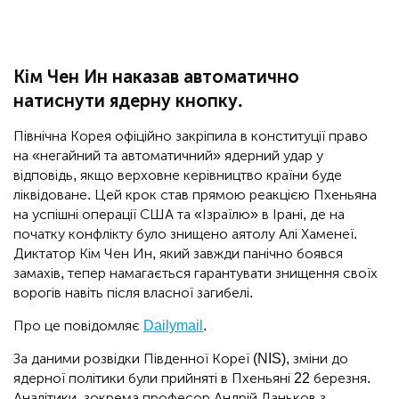
Кім Чен Ин наказав автоматично
натиснути ядерну кнопку.
Північна Корея офіційно закріпила в конституції право
на «негайний та автоматичний» ядерний удар у
відповідь, якщо верховне керівництво країни буде
ліквідоване. Цей крок став прямою реакцією Пхеньяна
на успішні операції США та «Ізраїлю» в Ірані, де на
початку конфлікту було знищено аятолу Алі Хаменеї.
Диктатор Кім Чен Ин, який завжди панічно боявся
замахів, тепер намагається гарантувати знищення своїх
ворогів навіть після власної загибелі.
Про це повідомляє
Dailymail
.
За даними розвідки Південної Кореї (NIS), зміни до
ядерної політики були прийняті в Пхеньяні 22 березня.
Аналітики, зокрема професор Андрій Ланьков з