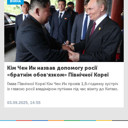
ВІЙНА
Кім Чен Ин назвав допомогу росії
«братнім обов’язком» Північної Кореї
Глава Північної Кореї Кім Чен Ин провів 1,5-годинну зустріч
із главою росії владіміром путіним під час візиту до Китаю.
03.09.2025, 14:55