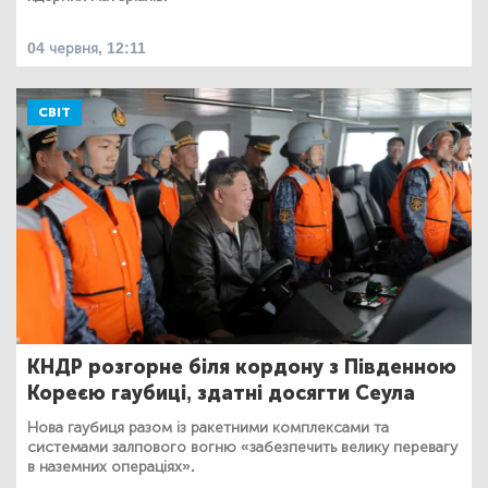
04 червня, 12:11
СВІТ
КНДР розгорне біля кордону з Південною
Кореєю гаубиці, здатні досягти Сеула
Нова гаубиця разом із ракетними комплексами та
системами залпового вогню «забезпечить велику перевагу
в наземних операціях».