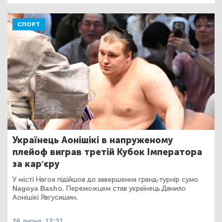
СПОРТ
Українець Аонішікі в напруженому
плейоф виграв третій Кубок Імператора
за кар'єру
У місті Нагоя підійшов до завершення гранд-турнір сумо
Nagoya Bashо. Переможцем став українець Данило
Аонішікі Явгусишин.
26 липня, 12:31