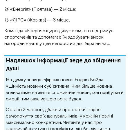
🥈 «Енергія» (Полтава) — 2 місце;
🥉 «ЛІРС» (Жовква) — 3 місце.
Команда «Енергія» щиро дякує всім, хто підтримує
спортсменів та допомагає їм здобувати високі
нагороди навіть у цей непростий для України час.
Надлишок інформації веде до збіднення
душі
На думку знавця ефірних новин Ендрю Бойда
«Цінність новини суб'єктивна. Чим більше новина
впливатиме на життя споживачів новин, їхні прибутки й
емоції, тим важливішою вона буде».
Останній Бастіон, дбаючи про статки і гарне
самопочуття своїх шанувальників, у кожній новині
максимально конкретний. Читайте у нас про
надзвичайні ситуації і конфлікти, дії і бездіяльність