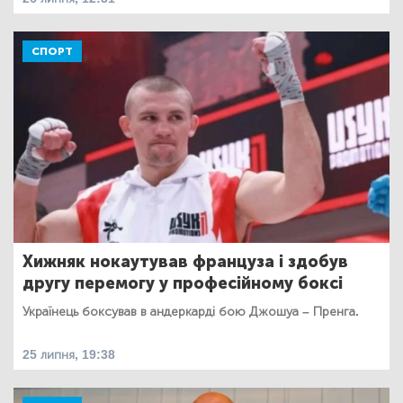
СПОРТ
Хижняк нокаутував француза і здобув
другу перемогу у професійному боксі
Українець боксував в андеркарді бою Джошуа – Пренга.
25 липня, 19:38