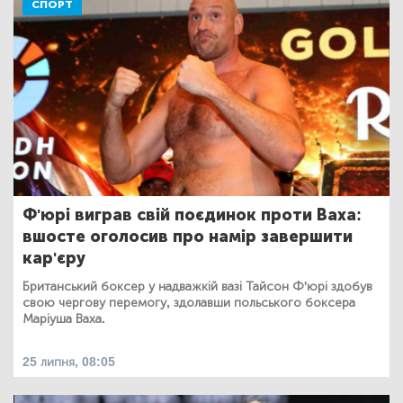
СПОРТ
Ф'юрі виграв свій поєдинок проти Ваха:
вшосте оголосив про намір завершити
кар'єру
Британський боксер у надважкій вазі Тайсон Ф'юрі здобув
свою чергову перемогу, здолавши польського боксера
Маріуша Ваха.
25 липня, 08:05