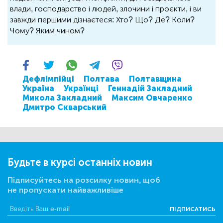
влади, господарство і людей, злочини і проєкти, і ви
завжди першими дізнаєтеся: Хто? Що? Де? Коли?
Чому? Яким чином?
Дефлімпійці
Полтава
Полтавщина
Україна
Українці
Геннадій Закладний
Микола Закладний
Максим Овчаренко
Дмитро Скварський
Будьте в курсі останніх новин
Підписуйтесь на розсилку новин, щоб
не пропускати найважливіше
ПІДПИСАТИСЬ