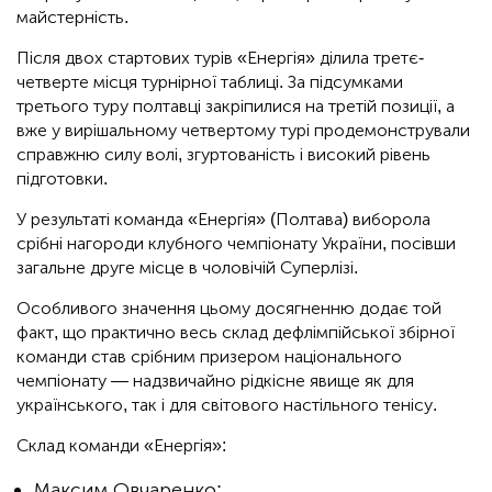
майстерність.
Після двох стартових турів «Енергія» ділила третє-
четверте місця турнірної таблиці. За підсумками
третього туру полтавці закріпилися на третій позиції, а
вже у вирішальному четвертому турі продемонстрували
справжню силу волі, згуртованість і високий рівень
підготовки.
У результаті команда «Енергія» (Полтава) виборола
срібні нагороди клубного чемпіонату України, посівши
загальне друге місце в чоловічій Суперлізі.
Особливого значення цьому досягненню додає той
факт, що практично весь склад дефлімпійської збірної
команди став срібним призером національного
чемпіонату — надзвичайно рідкісне явище як для
українського, так і для світового настільного тенісу.
Склад команди «Енергія»:
Максим Овчаренко;