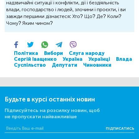
надзвичайні ситуації і конфлікти, дії і бездіяльність
влади, господарство і людей, злочини і проєкти, і ви
завжди першими дізнаєтеся: Хто? Що? Де? Коли?
Чому? Яким чином?
Політика
Вибори
Слуга народу
Сергій Іващенко
Україна
Українці
Влада
Суспільство
Депутати
Чиновники
Будьте в курсі останніх новин
Підписуйтесь на розсилку новин, щоб
не пропускати найважливіше
ПІДПИСАТИСЬ