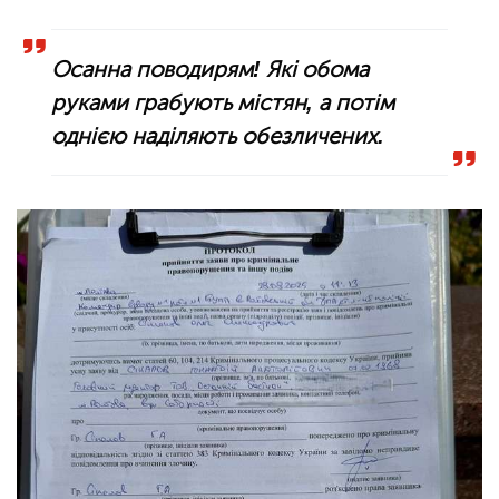
Осанна поводирям! Які обома
руками грабують містян, а потім
однією наділяють обезличених.