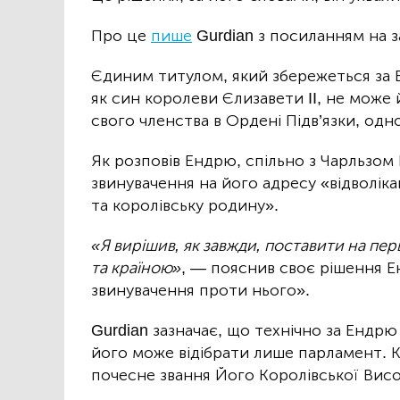
Про це
пише
Gurdian з посиланням на з
Єдиним титулом, який збережеться за Е
як син королеви Єлизавети II, не може 
свого членства в Ордені Підв’язки, одн
Як розповів Ендрю, спільно з Чарльзом 
звинувачення на його адресу «відволік
та королівську родину».
«Я вирішив, як завжди, поставити на пе
та країною»
, — пояснив своє рішення 
звинувачення проти нього».
Gurdian зазначає, що технічно за Ендрю
його може відібрати лише парламент. К
почесне звання Його Королівської Висо