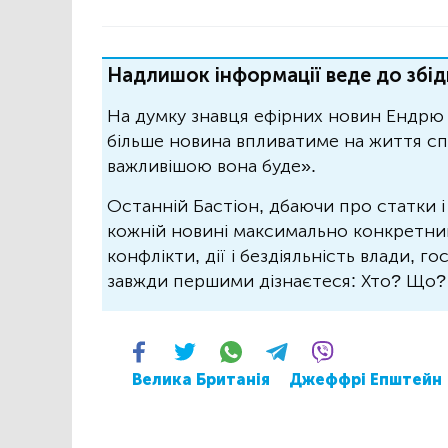
Надлишок інформації веде до збід
На думку знавця ефірних новин Ендрю 
більше новина впливатиме на життя спо
важливішою вона буде».
Останній Бастіон, дбаючи про статки і
кожній новині максимально конкретний.
конфлікти, дії і бездіяльність влади, г
завжди першими дізнаєтеся: Хто? Що
Велика Британія
Джеффрі Епштейн