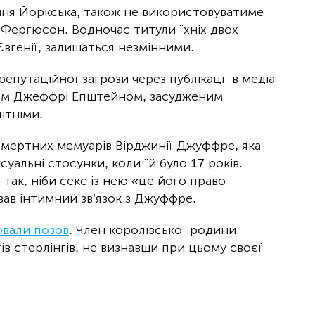
ня Йоркська, також не використовуватиме
а Фергюсон. Водночас титули їхніх двох
вгенії, залишаться незмінними.
репутаційної загрози через публікації в медіа
том Джеффрі Епштейном, засудженим
ітніми.
смертних мемуарів Вірджинії Джуффре, яка
уальні стосунки, коли їй було 17 років.
ак, ніби секс із нею «це його право
ав інтимний зв’язок з Джуффре.
вали позов
. Член королівської родини
в стерлінгів, не визнавши при цьому своєї