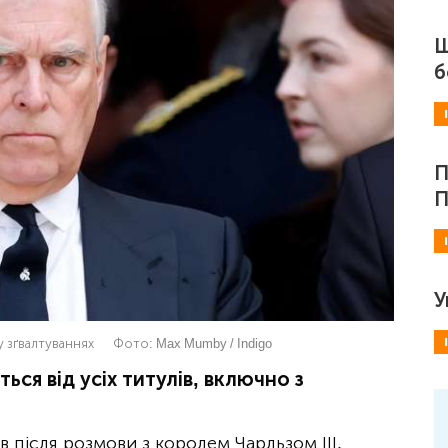
Ш
б
П
П
У
у зґвалтуваннях
Фото:
Max Mumby / Indigo
ся від усіх титулів, включно з
в після розмови з королем Чарльзом ІІІ.