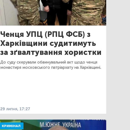
Ченця УПЦ (РПЦ ФСБ) з
Харківщини судитимуть
за зґвалтування хористки
До суду скерували обвинувальний акт щодо ченця
монастиря московського патріархату на Харківщині.
29 липня, 17:27
КРИМІНАЛ