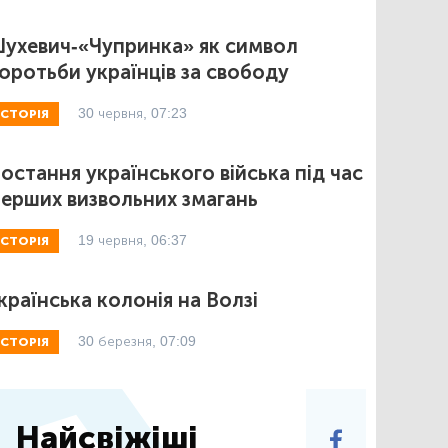
ухевич-«Чупринка» як символ
оротьби українців за свободу
30 червня, 07:23
ІСТОРІЯ
остання українського війська під час
ерших визвольних змагань
19 червня, 06:37
ІСТОРІЯ
країнська колонія на Волзі
30 березня, 07:09
ІСТОРІЯ
Найсвіжіші