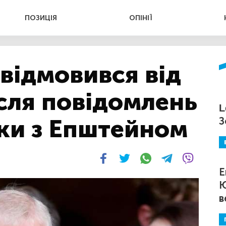
ПОЗИЦІЯ
ОПІНІЇ
відмовився від
ісля повідомлень
L
зки з Епштейном
З
Е
Ю
в