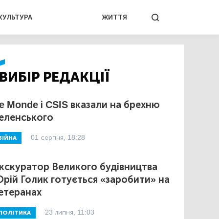
КУЛЬТУРА
ЖИТТЯ
ВИБІР РЕДАКЦІЇ
e Monde і CSIS вказали на брехню
еленського
01 серпня, 18:28
ВІЙНА
кскуратор Великого будівництва
рій Голик готується «заробити» на
етеранах
23 липня, 11:03
ПОЛІТИКА