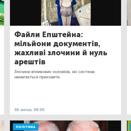
Файли Епштейна:
мільйони документів,
жахливі злочини й нуль
арештів
Злочини впливових чоловіків, які система
намагається приховати.
30 липня, 08:05
ПОЛІТИКА