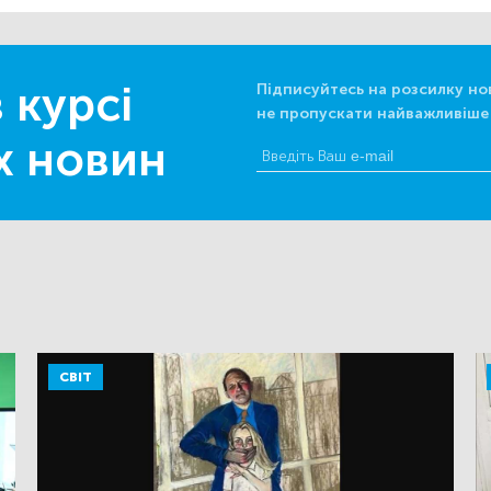
 курсі
Підписуйтесь на розсилку но
не пропускати найважливіше
х новин
СВІТ