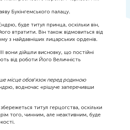
аяву Букінгемського палацу.
ндрю, буде титул принца, оскільки він,
його втратити. Він також відмовиться від
ому з найдавніших лицарських орденів.
ІІІ вони дійшли висновку, що постійні
ають від роботи Його Величність
рше місце обов’язок перед родиною
Ендрю, водночас «рішуче заперечивши
 збережеться титул герцогства, оскільки
рім того, чинним, але неактивним, буде
кості.