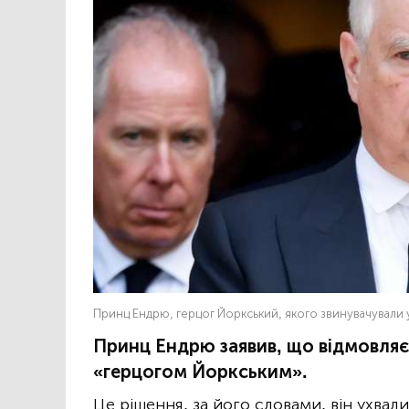
Принц Ендрю, герцог Йоркський, якого звинувачували 
Принц Ендрю заявив, що відмовляєть
«герцогом Йоркським».
Це рішення, за його словами, він ухвали