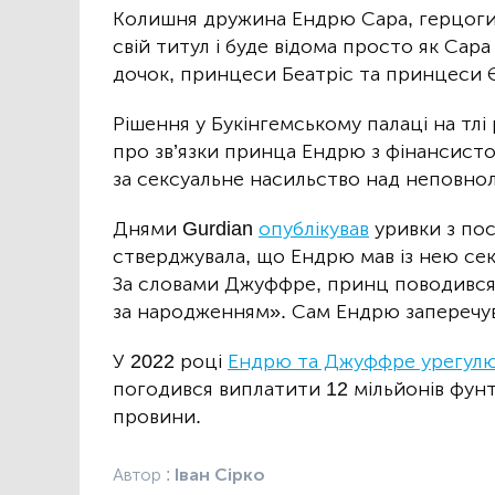
Колишня дружина Ендрю Сара, герцоги
свій титул і буде відома просто як Сар
дочок, принцеси Беатріс та принцеси Є
Рішення у Букінгемському палаці на тлі 
про зв’язки принца Ендрю з фінансис
за сексуальне насильство над неповнол
Днями Gurdian
опублікував
уривки з по
стверджувала, що Ендрю мав із нею секс
За словами Джуффре, принц поводився т
за народженням». Сам Ендрю заперечув
У 2022 році
Ендрю та Джуффре урегулю
погодився виплатити 12 мільйонів фунті
провини.
Автор :
Іван Сірко