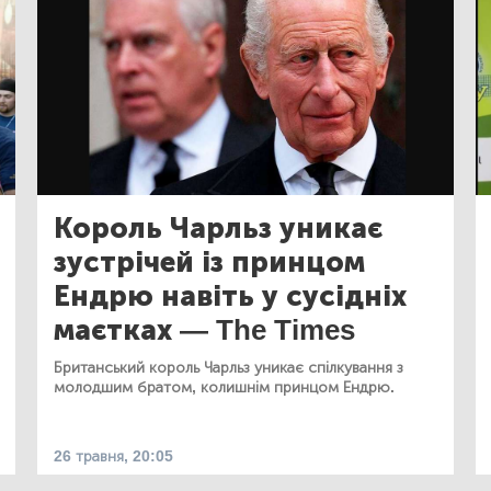
Король Чарльз уникає
зустрічей із принцом
Ендрю навіть у сусідніх
маєтках — The Times
Британський король Чарльз уникає спілкування з
молодшим братом, колишнім принцом Ендрю.
26 травня, 20:05