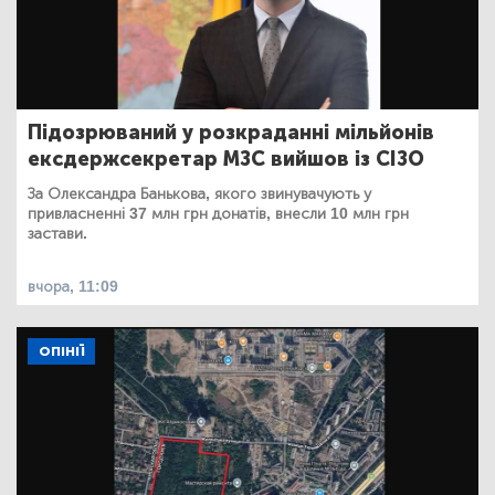
Підозрюваний у розкраданні мільйонів
ексдержсекретар МЗС вийшов із СІЗО
За Олександра Банькова, якого звинувачують у
привласненні 37 млн грн донатів, внесли 10 млн грн
застави.
вчора, 11:09
ОПІНІЇ