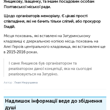
Ямщикову, Іващенку, та іншим посадовим особам
Полтавської міської ради.
Щодо організаторів меморіалу. Є цікаві прості
співпадіння, які не бачить тільки сліпий, або прокурор
Гладій.
Місця поховань, які вставлені на Затуринському
кладовищі є дзеркальною копією місць поховань на
Алеї Героїв центрального кладовища, які встановлені ще
в 2015-2016 роках.
І саме Ямщиков був організатором та
реалізатором даної концепції, яка на сьогодні
реалізовується на Затуріно.
Автор :
Гнап Нерушима
Надлишок інформації веде до збіднення
душі