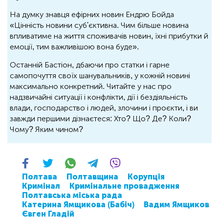
На думку знавця ефірних новин Ендрю Бойда
«Цінність новини суб'єктивна. Чим більше новина
впливатиме на життя споживачів новин, їхні прибутки й
емоції, тим важливішою вона буде».
Останній Бастіон, дбаючи про статки і гарне
самопочуття своїх шанувальників, у кожній новині
максимально конкретний. Читайте у нас про
надзвичайні ситуації і конфлікти, дії і бездіяльність
влади, господарство і людей, злочини і проєкти, і ви
завжди першими дізнаєтеся: Хто? Що? Де? Коли?
Чому? Яким чином?
Полтава
Полтавщина
Корупція
Кримінал
Кримінальне провадження
Полтавська міська рада
Катерина Ямщикова (Бабіч)
Вадим Ямщиков
Євген Гладій