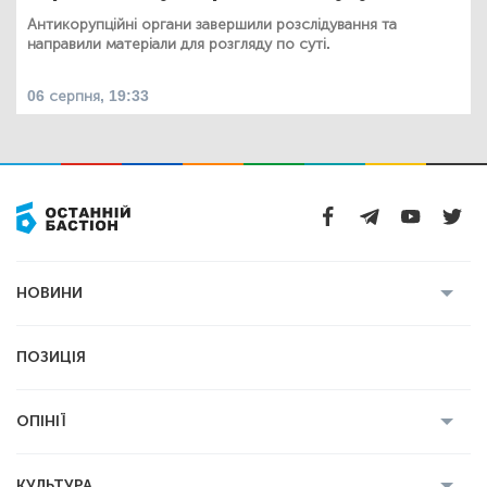
Антикорупційні органи завершили розслідування та
направили матеріали для розгляду по суті.
06 серпня, 19:33
НОВИНИ
Усі новини
Кримінал
Полтава
ПОЗИЦІЯ
Політика
Війна
Світ
ОПІНІЇ
Економіка
Спорт
Головред
Володимир Бойко
Ростислав
КУЛЬТУРА