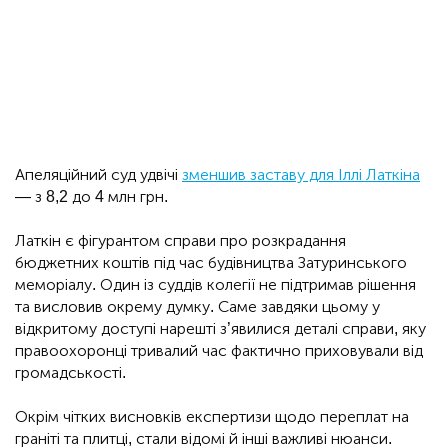
Апеляційний суд удвічі
зменшив заставу для Іллі Латкіна
— з 8,2 до 4 млн грн.
Латкін є фігурантом справи про розкрадання
бюджетних коштів під час будівництва Затуринського
меморіалу. Один із суддів колегії не підтримав рішення
та висловив окрему думку. Саме завдяки цьому у
відкритому доступі нарешті з’явилися деталі справи, яку
правоохоронці тривалий час фактично приховували від
громадськості.
Окрім чітких висновків експертизи щодо переплат на
граніті та плитці, стали відомі й інші важливі нюанси.