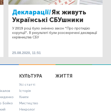
Декларації/
Як живуть
Українські СБУшники
У 2019 році було змінено закон "Про протидію
корупції". В результаті були розсекречені декларації
керівництва СБУ
25.08.2020, 11:51
КУЛЬТУРА
ЖИТТЯ
Усі статті
ікалов
Історія
миденко
Книги
р Бойко
Мистецтво
ький
Некролог