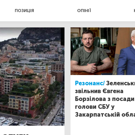
ПОЗИЦІЯ
ОПІНІЇ
Резонанс/
Зеленськ
звільнив Євгена
Борзілова з посади
голови СБУ у
Закарпатській обл