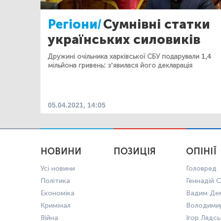
Регіони/
Сумнівні статки
українських силовиків
Дружині очільника харківської СБУ подарували 1,4
мільйона гривень: з’явилася його декларація
05.04.2021, 14:05
НОВИНИ
ПОЗИЦІЯ
ОПІНІЇ
Усі новини
Головред
Політика
Геннадій С
Економіка
Вадим Де
Кримінал
Володими
Війна
Ігор Лядс