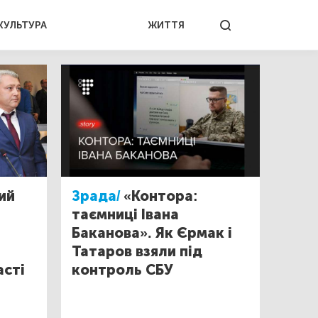
КУЛЬТУРА
ЖИТТЯ
ий
Зрада/
«Контора:
таємниці Івана
Баканова». Як Єрмак і
Татаров взяли під
асті
контроль СБУ