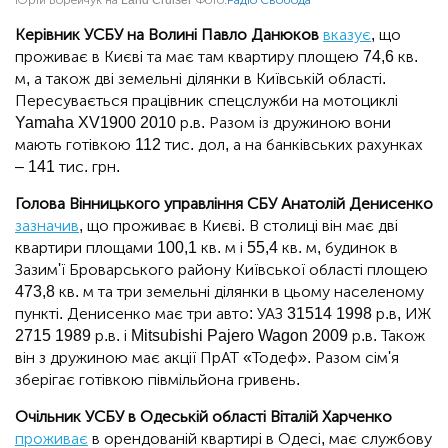
Керівник УСБУ на Волині Павло Данюков
вказує
, що
проживає в Києві та має там квартиру площею 74,6 кв.
м, а також дві земельні ділянки в Київській області.
Пересувається працівник спецслужби на мотоциклі
Yamaha XV1900 2010 р.в. Разом із дружиною вони
мають готівкою 112 тис. дол, а на банківських рахунках
– 141 тис. грн.
Голова Вінницького управління СБУ Анатолій Денисенко
зазначив
, що проживає в Києві. В столиці він має дві
квартири площами 100,1 кв. м і 55,4 кв. м, будинок в
Зазим'ї Броварського району Київської області площею
473,8 кв. м та три земельні ділянки в цьому населеному
пункті. Денисенко має три авто: УАЗ 31514 1998 р.в, ИЖ
2715 1989 р.в. і Mitsubishi Pajero Wagon 2009 р.в. Також
він з дружиною має акції ПрАТ «Тодеф». Разом сім'я
зберігає готівкою півмільйона гривень.
Очільник УСБУ в Одеській області Віталій Харченко
проживає
в орендованій квартирі в Одесі, має службову