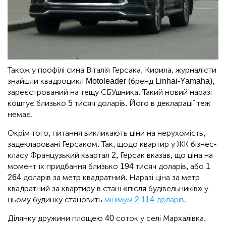
Також у профілі сина Віталія Герсака, Кирила, журналісти
знайшли квадроцикл Motoleader (бренд Linhai-Yamaha),
зареєстрований на тещу СБУшника. Такий новий наразі
коштує близько 5 тисяч доларів. Його в декларації теж
немає.
Окрім того, питання викликають ціни на нерухомість,
задекларовані Герсаком. Так, щодо квартир у ЖК бізнес-
класу Французький квартал 2, Герсак вказав, що ціна на
момент їх придбання близько 194 тисяч доларів, або 1
264 доларів за метр квадратний. Наразі ціна за метр
квадратний за квартиру в стані «після будівельників» у
цьому будинку становить
мінімум 2 114 доларів.
Ділянку дружини площею 40 соток у селі Мархалівка,