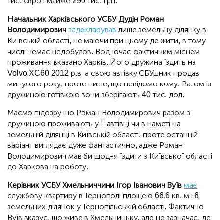
тис. євро і майже 290 тис. грн.
Начальник Харківського УСБУ Дудін Роман
Володимирович
задекларував
лише земельну ділянку в
Київській області, не маючи при цьому де жити, в тому
числі немає недобудов. Водночас фактичним місцем
проживання вказано Харків. Його дружина їздить на
Volvo XC60 2012 р.в, а свою автівку СБУшник продав
минулого року, проте пише, що невідомо кому. Разом із
дружиною готівкою вони зберігають 40 тис. дол.
Маємо підозру що Роман Володимирович разом з
дружиною проживають у її автівці чи в наметі на
земельній ділянці в Київській області, проте останній
варіант виглядає дуже фантастично, адже Роман
Володимирович мав би щодня їздити з Київської області
до Харкова на роботу.
Керівник УСБУ Хмельниччини Ігор Іванович Вуїв
має
службову квартиру в Тернополі площею 66,6 кв. м і 6
земельних ділянок у Тернопільській області. Фактично
Вуїв вказує, що живе в Хмельницьку, але не зазначає, де