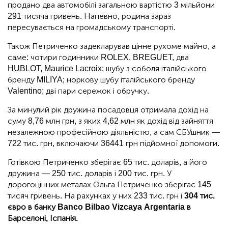
продано два автомобілі загальною вартістю 3 мільйони
291 тисяча гривень. Напевно, родина зараз
пересувається на громадському транспорті.
Також Петриченко задекларував цінне рухоме майно, а
саме: чотири годинники ROLEX, BREGUET, два
HUBLOT, Maurice Lacroix; шубу з соболя італійського
бренду MILIYA; норкову шубу італійського бренду
Valentino; дві пари сережок і обручку.
За минулий рік дружина посадовця отримала дохід на
суму 8,76 млн грн, з яких 4,62 млн як дохід від зайняття
незалежною професійною діяльністю, а сам СБУшник —
722 тис. грн, включаючи 36441 грн підйомної допомоги.
Готівкою Петриченко зберігає 65 тис. доларів, а його
дружина — 250 тис. доларів і 200 тис. грн. У
дорогоцінних металах Ольга Петриченко зберігає 145
тисяч гривень. На рахунках у них 233 тис. грн і
304 тис.
євро в банку Banco Bilbao Vizcaya Argentaria в
Барселоні, Іспанія.