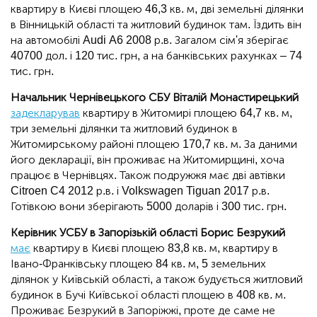
квартиру в Києві площею 46,3 кв. м, дві земельні ділянки
в Вінницькій області та житловий будинок там. Їздить він
на автомобілі Audi A6 2008 р.в. Загалом сім'я зберігає
40700 дол. і 120 тис. грн, а на банківських рахунках – 74
тис. грн.
Начальник Чернівецького СБУ Віталій Монастирецький
задекларував
квартиру в Житомирі площею 64,7 кв. м,
три земельні ділянки та житловий будинок в
Житомирському районі площею 170,7 кв. м. За даними
його декларації, він проживає на Житомирщині, хоча
працює в Чернівцях. Також подружжя має дві автівки
Citroen C4 2012 р.в. і Volkswagen Tiguan 2017 р.в.
Готівкою вони зберігають 5000 доларів і 300 тис. грн.
Керівник УСБУ в Запорізькій області Борис Безрукий
має
квартиру в Києві площею 83,8 кв. м, квартиру в
Івано-Франківську площею 84 кв. м, 5 земельних
ділянок у Київській області, а також будується житловий
будинок в Бучі Київської області площею в 408 кв. м.
Проживає Безрукий в Запоріжжі, проте де саме не