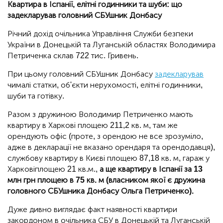
Квартира в Іспанії, елітні годинники та шуби: що
задекларував головний СБУшник Донбасу
Річний дохід очільника Управління Служби безпеки
України в Донецькій та Луганській областях Володимира
Петриченка склав 722 тис. Гривень.
При цьому головний СБУшник Донбасу
задекларував
чималі статки, об'єкти нерухомості, елітні годинники,
шуби та готівку.
Разом з дружиною Володимир Петриченко мають
квартиру в Харкові площею 211,2 кв. м, там же
орендують офіс (проте, з орендою не все зрозуміло,
адже в декларації не вказано орендаря та орендодавця),
службову квартиру в Києві площею 87,18 кв. м, гараж у
Харковіплощею 21 кв.м.,
а ще квартиру в Іспанії за 13
млн грн площею в 75 кв. м (власником якої є дружина
головного СБУшника Донбасу Ольга Петриченко).
Дуже дивно виглядає факт наявності квартири
закордоном в очільника СБУ в Донецькій та Луганській