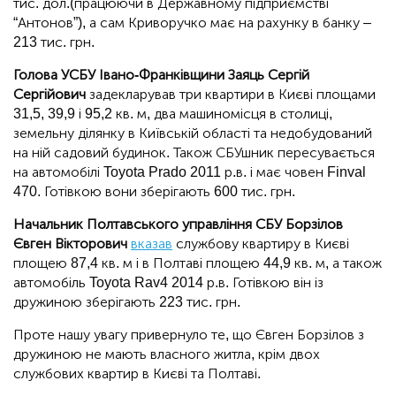
тис. дол.(працюючи в Державному підприємстві
“Антонов”), а сам Криворучко має на рахунку в банку –
213 тис. грн.
Голова УСБУ Івано-Франківщини Заяць Сергій
Сергійович
задекларував три квартири в Києві площами
31,5, 39,9 і 95,2 кв. м, два машиномісця в столиці,
земельну ділянку в Київській області та недобудований
на ній садовий будинок. Також СБУшник пересувається
на автомобілі Toyota Prado 2011 р.в. і має човен Finval
470. Готівкою вони зберігають 600 тис. грн.
Начальник Полтавського управління СБУ Борзілов
Євген Вікторович
вказав
службову квартиру в Києві
площею 87,4 кв. м і в Полтаві площею 44,9 кв. м, а також
автомобіль Toyota Rav4 2014 р.в. Готівкою він із
дружиною зберігають 223 тис. грн.
Проте нашу увагу привернуло те, що Євген Борзілов з
дружиною не мають власного житла, крім двох
службових квартир в Києві та Полтаві.