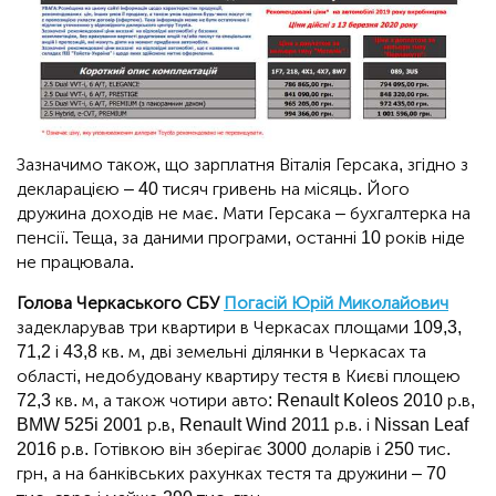
Зазначимо також, що зарплатня Віталія Герсака, згідно з
декларацією – 40 тисяч гривень на місяць. Його
дружина доходів не має. Мати Герсака – бухгалтерка на
пенсії. Теща, за даними програми, останні 10 років ніде
не працювала.
Голова Черкаського СБУ
Погасій Юрій Миколайович
задекларував три квартири в Черкасах площами 109,3,
71,2 і 43,8 кв. м, дві земельні ділянки в Черкасах та
області, недобудовану квартиру тестя в Києві площею
72,3 кв. м, а також чотири авто: Renault Koleos 2010 р.в,
BMW 525i 2001 р.в, Renault Wind 2011 р.в. і Nissan Leaf
2016 р.в. Готівкою він зберігає 3000 доларів і 250 тис.
грн, а на банківських рахунках тестя та дружини – 70