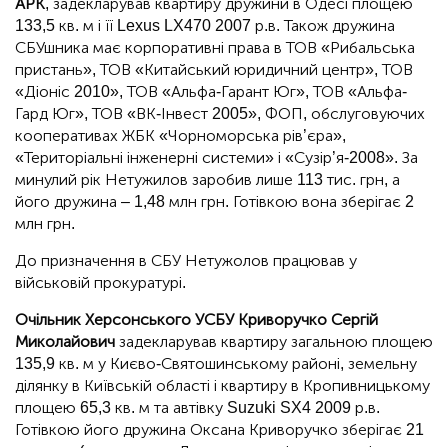
АРК
, задекларував квартиру дружини в Одесі площею
133,5 кв. м і її Lexus LX470 2007 р.в. Також дружина
СБУшника має корпоративні права в ТОВ «Рибальська
пристань», ТОВ «Китайський юридичний центр», ТОВ
«Діоніс 2010», ТОВ «Альфа-Гарант Юг», ТОВ «Альфа-
Гард Юг», ТОВ «ВК-Інвест 2005», ФОП, обслуговуючих
кооперативах ЖБК «Чорноморська рів’єра»,
«Територіальні інженерні системи» і «Сузір’я-2008». За
минулий рік Нетужилов заробив лише 113 тис. грн, а
його дружина – 1,48 млн грн. Готівкою вона зберігає 2
млн грн.
До призначення в СБУ Нетужолов працював у
військовій прокуратурі.
Очільник Херсонського УСБУ Криворучко Сергій
Миколайович
задекларував квартиру загальною площею
135,9 кв. м у Києво-Святошинському районі, земельну
ділянку в Київській області і квартиру в Кропивницькому
площею 65,3 кв. м та автівку Suzuki SX4 2009 р.в.
Готівкою його дружина Оксана Криворучко зберігає 21