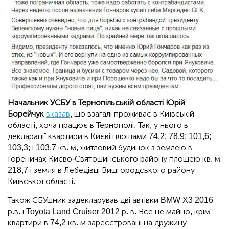
Начальник УСБУ в Тернопільській області Юрій
Борейчук
вказав
, що взагалі проживає в Київській
області, хоча працює в Тернополі. Так, у нього в
декларації квартири в Києві площами 74,2; 78,9; 101,6;
103,3; і 103,7 кв. м, житловий будинок з землею в
Гореничах Києво-Святошинського району площею кв. м
218,7 і земля в Лебедівці Вишгородського району
Київської області.
Також СБУшник задекларував дві автівки BMW X3 2016
р.в. і Toyota Land Cruiser 2012 р. в. Все це майно, крім
квартири в 74,2 кв. м зареєстровані на дружину