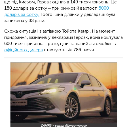
що під Києвом, Герсак оцінив в 149 тисяч гривень. Це
150 доларів за сотку – при ринковій вартості
5000
доларів за сотку.
Тобто, ціна ділянки у декларації була
занижена у 33 рази.
Схожа ситуація і з автівкою Тойота Кемрі. На момент
придбання, зазначив у декларації Герсак, вона коштувала
600 тисяч гривень. Проте, ціни на даний автомобіль в
офіційного дилера
стартують від 786 тисяч.