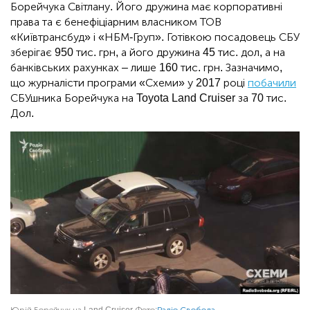
Борейчука Світлану. Його дружина має корпоративні
права та є бенефіціарним власником ТОВ
«Київтрансбуд» і «НБМ-Груп». Готівкою посадовець СБУ
зберігає 950 тис. грн, а його дружина 45 тис. дол, а на
банківських рахунках – лише 160 тис. грн. Зазначимо,
що журналісти програми «Схеми» у 2017 році
побачили
СБУшника Борейчука на Toyota Land Cruiser за 70 тис.
Дол.
Юрій Борейчук на Land Cruiser
Фото:
Радіо Свобода