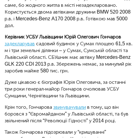
саме, бо жодного житла в місті незадекларовано.
Користується двома автівками дружини BMW 520 2008
р.в. і Mercedes-Benz A170 2008 р.в. Готівкою мав 5000
дол.
Керівник УСБУ Львівщини Юрій Олегович Гончаров
задекларував
садовий будинок у Сумах площею 61,5 кв.
м і три земельні ділянки – у Сумах, Сумській області та
Львівській області. СБУшник має автівку Mercedes-Benz
GLK 220 CDI 2013 р.в. Збережень немає, за минулий рік
заробив майже 580 тис. грн.
Дуже цікавою є біографія Юрія Олеговича, за останні
три роки генерал-майор Гончаров очолював УСБУ
Сумщини, Чернігівщини та Львівщини.
Крім того, Гончарова
звинувачували
в тому, що він
боровся з “Євромайданом” у Львівській області, та був
звільнений після “Революції Гідності” у 2014 році.
Також Гончарова підозрювали у “кришуванні”