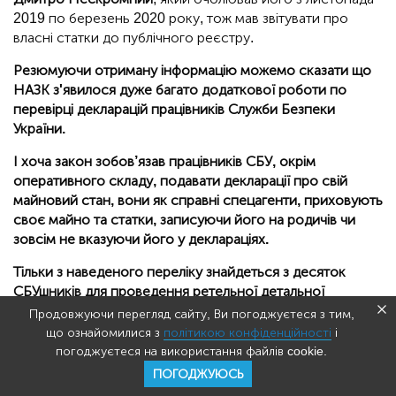
2019 по березень 2020 року, тож мав звітувати про
власні статки до публічного реєстру.
Резюмуючи отриману інформацію можемо сказати що
НАЗК з'явилося дуже багато додаткової роботи по
перевірці декларацій працівників Служби Безпеки
України.
І хоча закон зобов’язав працівників СБУ, окрім
оперативного складу, подавати декларації про свій
майновий стан, вони як справні спецагенти, приховують
своє майно та статки, записуючи його на родичів чи
зовсім не вказуючи його у деклараціях.
Тільки з наведеного переліку знайдеться з десяток
СБУшників для проведення ретельної детальної
перевірки майнового стану. А по деяких можна
Продовжуючи перегляд сайту, Ви погоджуєтеся з тим,
оформлювати протоколи про корупцію прямо сьогодні.
що ознайомилися з
політикою конфіденційності
і
погоджуєтеся на використання файлів cookie.
ПОГОДЖУЮСЬ
Чому саме виміри?