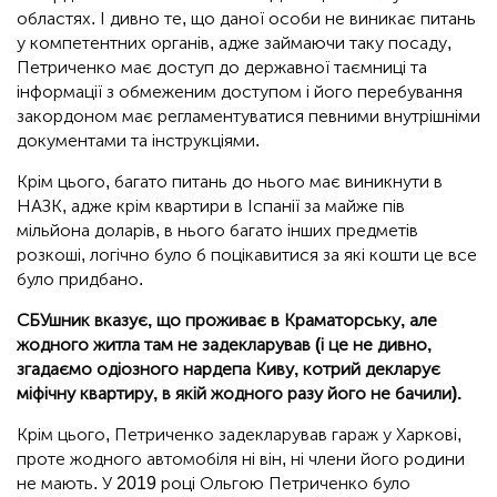
областях. І дивно те, що даної особи не виникає питань
у компетентних органів, адже займаючи таку посаду,
Петриченко має доступ до державної таємниці та
інформації з обмеженим доступом і його перебування
закордоном має регламентуватися певними внутрішніми
документами та інструкціями.
Крім цього, багато питань до нього має виникнути в
НАЗК, адже крім квартири в Іспанії за майже пів
мільйона доларів, в нього багато інших предметів
розкоші, логічно було б поцікавитися за які кошти це все
було придбано.
СБУшник вказує, що проживає в Краматорську, але
жодного житла там не задекларував (і це не дивно,
згадаємо одіозного нардепа Киву, котрий декларує
міфічну квартиру, в якій жодного разу його не бачили).
Крім цього, Петриченко задекларував гараж у Харкові,
проте жодного автомобіля ні він, ні члени його родини
не мають. У 2019 році Ольгою Петриченко було