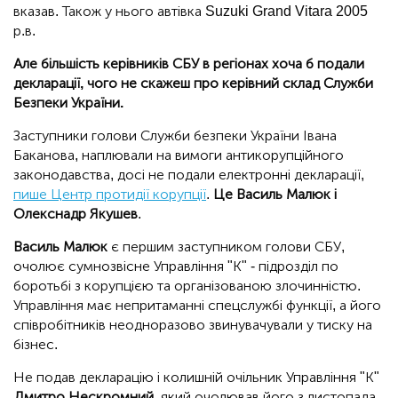
вказав. Також у нього автівка Suzuki Grand Vitara 2005
р.в.
Але більшість керівників СБУ в регіонах хоча б подали
декларації, чого не скажеш про керівний склад Служби
Безпеки України.
Заступники голови Служби безпеки України Івана
Баканова, наплювали на вимоги антикорупційного
законодавства, досі не подали електронні декларації,
пише Центр протидії корупції
.
Це Василь Малюк і
Олекснадр Якушев
.
Василь Малюк
є першим заступником голови СБУ,
очолює сумнозвісне Управління "К" - підрозділ по
боротьбі з корупцією та організованою злочинністю.
Управління має непритаманні спецслужбі функції, а його
співробітників неодноразово звинувачували у тиску на
бізнес.
Не подав декларацію і колишній очільник Управління "К"
Дмитро Нескромний
, який очолював його з листопада