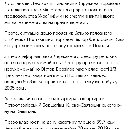
Дослідивши Декларації чиновників (дружина Борзілова
Наталія працює в Міністерстві аграрної політики та
продовольства України) ми не змогли знайти іншого
житла, належного їм на праві власності.
Проте, ситуацію дещо прояснив батько головного
СБУшника Полтавщини Борзілов Віктор Федорович. Сам
він упродовж тривалого часу проживає в Полтаві.
Згідно з інформацією з Державного реєстру речових
прав на нерухоме майно та Реєстру прав власності на
нерухоме майно Віктор Борзілов має у власності 1/3
трикімнатної квартири в місті Полтаві загальною
площею 95,8 кв.м., право власності на яку він набув у
2005 році.
Але зацікавила нас не ця квартира, а квартира в
Петропавлівській Борщагівці Києво-Святошинського р-
ну на Київщині.
Право власності на дану квартиру площею 39,7 кв.м.
Віктор Федорович Борзілов набув 20 квітня 2019 року.