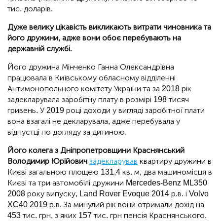
тис. доларів.
Дуже велику цікавість викликають витрати чиновника та
його дружини, адже вони обоє перебувають на
державній службі.
Його дружина Мінченко Ганна Олександрівна
працювала в Київському обласному відділенні
Антимонопольного комітету України та за 2018 рік
задекларувала заробітну плату в розмірі 198 тисяч
гривень. У 2019 році доходи у вигляді заробітної плати
вона взагалі не декларувала, адже перебувала у
відпустці по догляду за дитиною.
Його колега з Дніпропетровщини Краснянський
Володимир Юрійович
задекларував
квартиру дружини в
Києві загальною площею 131,4 кв. м, два машиномісця в
Києві та три автомобілі дружини Mercedes-Benz ML350
2008 року випуску, Land Rover Evoque 2014 р.в. і Volvo
XC40 2019 р.в. За минулий рік вони отримали дохід на
453 тис. грн, з яких 157 тис. грн пенсія Краснянського.