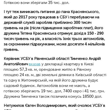
Готівкою вони зберігали 35 тис. дол.
І тут теж виникають питання до пана Краснянського,
який до 2017 року працював в СБУ і перебуваючи на
державній службі заробляв приблизно 300 тисяч
гривень на рік (після підвищення заробітних плат), його
дружина Тетяна Краснянська отримує дохід в 150 - 290
тисяч гривень на рік, а власність їхніх трьох автомобілів,
за скромними підрахунками, може досягати 4 мільйонів
гривень.
Керівник УСБУ в Рівненській області Тимченко Андрій
Анатолійович
вказав
у декларації квартиру в Києві
площею 57,3 кв. м, орендоване житло в Рівному
площею 24 кв. м, дві земельні ділянки в Київській області
та одну в Житомирській, на якій його дружина будує
садовий будинок. Автомобілів вони не мають, а
готівкою зберігають 19 тис. дол, 7400 євро і 41 тис. грн.
Дружина Тимченка також позичила комусь 18500 дол.
Нетужилов Євген Володимирович, який очолює УСБУ в