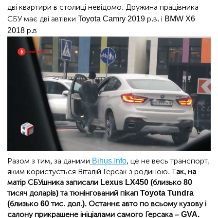
дві квартири в столиці невідомо. Дружина працівника
СБУ має дві автівки Toyota Camry 2019 р.в. і BMW X6
2018 р.в
Разом з тим, за даними
Bihus.Info
, це не весь транспорт,
яким користується Віталій Герсак з родиною. Т
ак, на
матір СБУшника записали Lexus LX450 (близько 80
тисяч доларів) та тюнінгований пікап Toyota Tundra
(близько 60 тис. дол.). Останнє авто по всьому кузову і
салону прикрашене ініціалами самого Герсака – GVA.