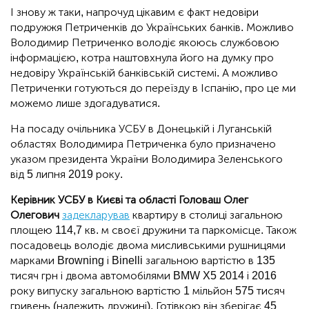
І знову ж таки, напрочуд цікавим є факт недовіри
подружжя Петриченків до Українських банків. Можливо
Володимир Петриченко володіє якоюсь службовою
інформацією, котра наштовхнула його на думку про
недовіру Українській банківській системі. А можливо
Петриченки готуються до переїзду в Іспанію, про це ми
можемо лише здогадуватися.
На посаду очільника УСБУ в Донецькій і Луганській
областях Володимира Петриченка було призначено
указом президента України Володимира Зеленського
від 5 липня 2019 року.
Керівник УСБУ в Києві та області Головаш Олег
Олегович
задекларував
квартиру в столиці загальною
площею 114,7 кв. м своєї дружини та паркомісце. Також
посадовець володіє двома мисливськими рушницями
марками Browning і Binelli загальною вартістю в 135
тисяч грн і двома автомобілями BMW X5 2014 і 2016
року випуску загальною вартістю 1 мільйон 575 тисяч
гривень (належить дружині). Готівкою він зберігає 45