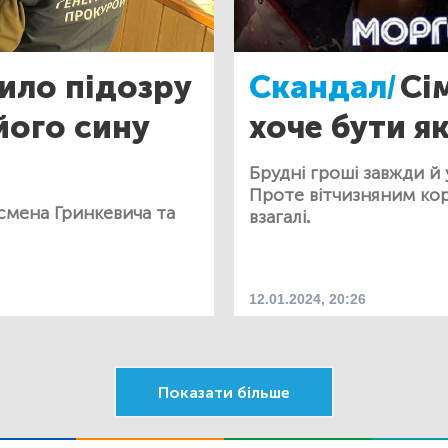
ило підозру
Скандал/
Сі
його сину
хоче бути я
Брудні гроші завжди й
Проте вітчизняним кор
смена Гринкевича та
взагалі.
12.01.2024, 20:26
Показати більше