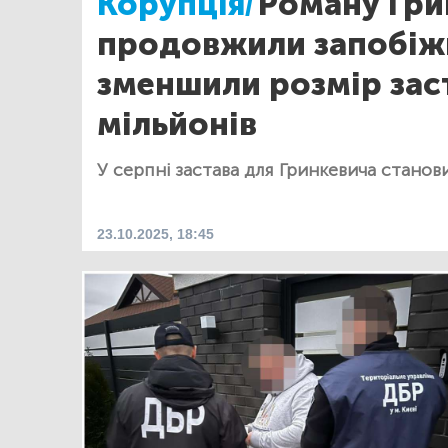
Корупція/
Роману Гри
продовжили запобіжн
зменшили розмір зас
мільйонів
У серпні застава для Гринкевича станови
23.10.2025, 18:45