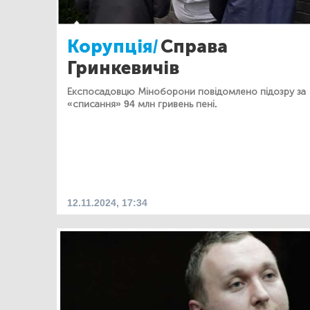
Корупція/
Справа
Гринкевичів
Експосадовцю Міноборони повідомлено підозру за
«списання» 94 млн гривень пені.
12.11.2024, 17:34