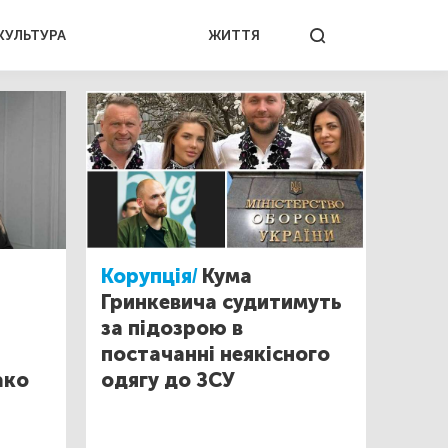
КУЛЬТУРА
ЖИТТЯ
Корупція/
Кума
Гринкевича судитимуть
за підозрою в
ь
постачанні неякісного
ако
одягу до ЗСУ