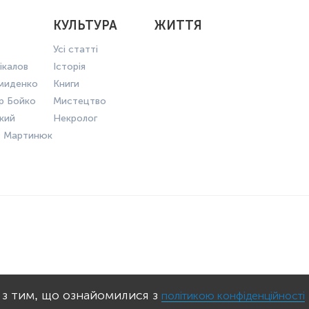
КУЛЬТУРА
ЖИТТЯ
Усі статті
ікалов
Історія
миденко
Книги
р Бойко
Мистецтво
ький
Некролог
в Мартинюк
КОНФІДЕНЦІЙНОСТІ
ПРАВИЛА КО
 з тим, що ознайомилися з
політикою конфіденційності