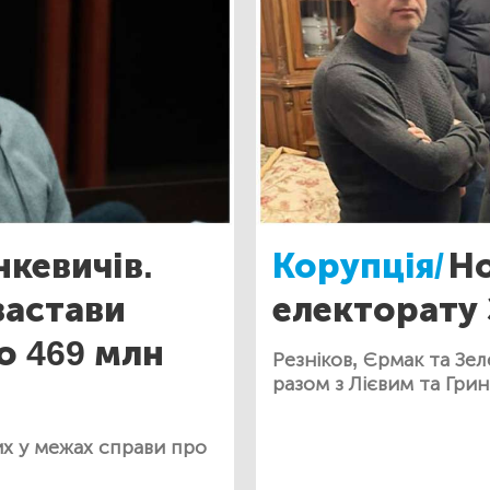
нкевичів.
Корупція/
Но
застави
електорату 
о 469 млн
Резніков, Єрмак та Зе
разом з Лієвим та Гри
х у межах справи про