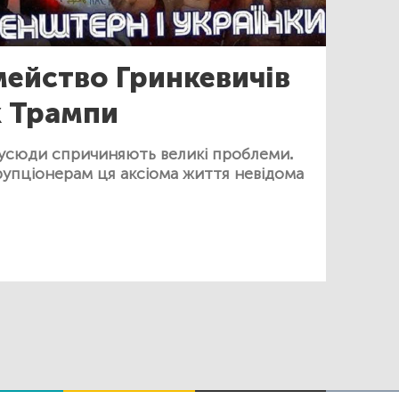
мейство Гринкевичів
к Трампи
 усюди спричиняють великі проблеми.
упціонерам ця аксіома життя невідома