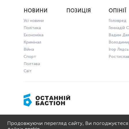
НОВИНИ
ПОЗИЦІЯ
ОПІНІЇ
Усі новини
Головред
Політика
Геннадій С
Економіка
Вадим Де
Кримінал
Володими
Війна
Ігор Лядс
Спорт
Ростисла
Полтава
Світ
ПРО НАС
ПОЛІТИКА 
Продовжуючи перегляд сайту, Ви погоджуєтеся