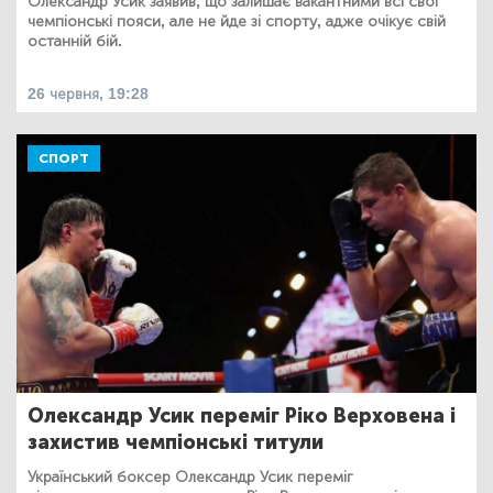
Олександр Усик заявив, що залишає вакантними всі свої
чемпіонські пояси, але не йде зі спорту, адже очікує свій
останній бій.
26 червня, 19:28
СПОРТ
Олександр Усик переміг Ріко Верховена і
захистив чемпіонські титули
Український боксер Олександр Усик переміг