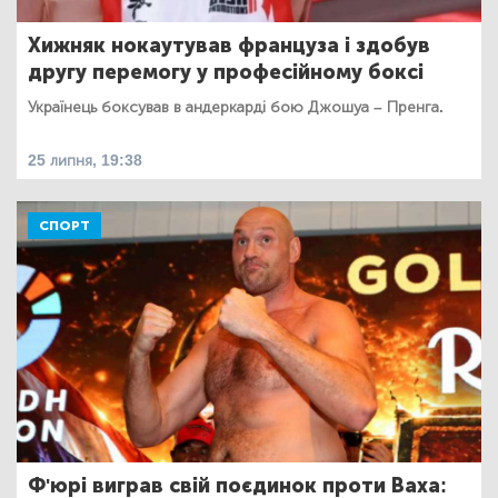
Хижняк нокаутував француза і здобув
другу перемогу у професійному боксі
Українець боксував в андеркарді бою Джошуа – Пренга.
25 липня, 19:38
СПОРТ
Ф'юрі виграв свій поєдинок проти Ваха: