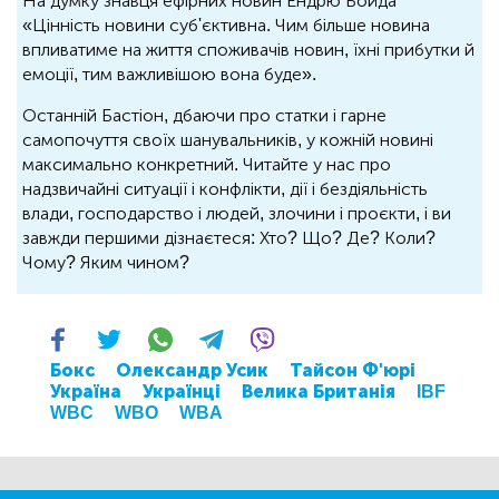
На думку знавця ефірних новин Ендрю Бойда
«Цінність новини суб'єктивна. Чим більше новина
впливатиме на життя споживачів новин, їхні прибутки й
емоції, тим важливішою вона буде».
Останній Бастіон, дбаючи про статки і гарне
самопочуття своїх шанувальників, у кожній новині
максимально конкретний. Читайте у нас про
надзвичайні ситуації і конфлікти, дії і бездіяльність
влади, господарство і людей, злочини і проєкти, і ви
завжди першими дізнаєтеся: Хто? Що? Де? Коли?
Чому? Яким чином?
Бокс
Олександр Усик
Тайсон Ф'юрі
Україна
Українці
Велика Британія
IBF
WBC
WBO
WBA