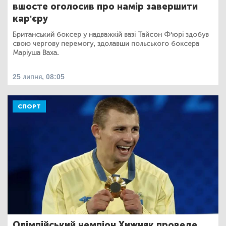
вшосте оголосив про намір завершити
кар'єру
Британський боксер у надважкій вазі Тайсон Ф'юрі здобув
свою чергову перемогу, здолавши польського боксера
Маріуша Ваха.
25 липня, 08:05
СПОРТ
Олімпійський чемпіон Хижняк проведе