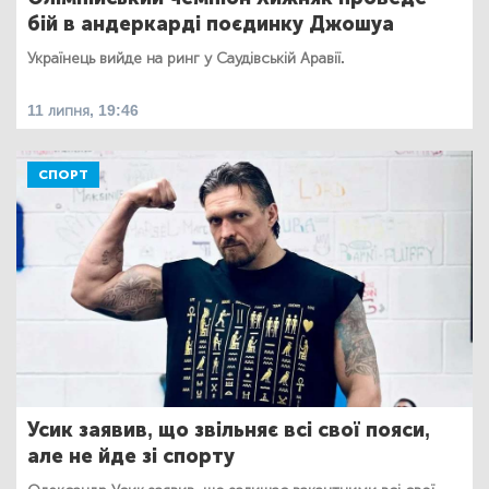
бій в андеркарді поєдинку Джошуа
Українець вийде на ринг у Саудівській Аравії.
11 липня, 19:46
СПОРТ
Усик заявив, що звільняє всі свої пояси,
але не йде зі спорту