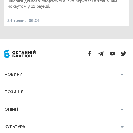
нідерландського спортсмена Ріко Верховена технічним
нокаутом у 11 раунді.
24 травня, 06:56
НОВИНИ
Усі новини
Кримінал
Полтава
ПОЗИЦІЯ
Політика
Війна
Світ
ОПІНІЇ
Економіка
Спорт
Головред
Володимир Бойко
Ростислав
КУЛЬТУРА
Мартинюк