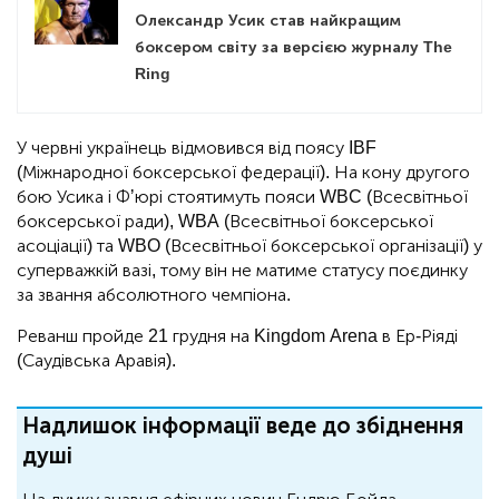
Олександр Усик став найкращим
боксером світу за версією журналу The
Ring
У червні українець відмовився від поясу IBF
(Міжнародної боксерської федерації). На кону другого
бою Усика і Фʼюрі стоятимуть пояси WBC (Всесвітньої
боксерської ради), WBA (Всесвітньої боксерської
асоціації) та WBO (Всесвітньої боксерської організації) у
суперважкій вазі, тому він не матиме статусу поєдинку
за звання абсолютного чемпіона.
Реванш пройде 21 грудня на Kingdom Arena в Ер-Ріяді
(Саудівська Аравія).
Надлишок інформації веде до збіднення
душі