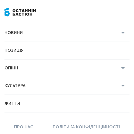
НОВИНИ
Усі новини
Кримінал
Полтава
ПОЗИЦІЯ
Політика
Війна
Світ
ОПІНІЇ
Економіка
Спорт
Головред
Володимир Бойко
Ростислав
КУЛЬТУРА
Мартинюк
Геннадій Сікалов
Ігор Лядський
Усі статті
Книги
Некролог
ЖИТТЯ
Вадим Демиденко
Історія
Мистецтво
ПРО НАС
ПОЛІТИКА КОНФІДЕНЦІЙНОСТІ