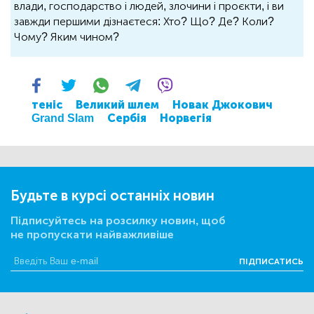
влади, господарство і людей, злочини і проєкти, і ви
завжди першими дізнаєтеся: Хто? Що? Де? Коли?
Чому? Яким чином?
теніс
Великий шлем
Новак Джокович
Grand Slam
Сербія
Норвегія
Будьте в курсі останніх новин
Підписуйтесь на розсилку новин, щоб
не пропускати найважливіше
ПІДПИСАТИСЬ