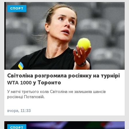
СПОРТ
Світоліна розгромила росіянку на турнірі
WTA 1000 у Торонто
У матчі третього кола Світоліна не залишила шансів
росіянці Потаповій.
вчора, 11:33
СПОРТ