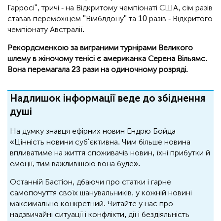
Гарросі", тричі - на Відкритому чемпіонаті США, сім разів
ставав переможцем "Вімблдону" та 10 разів - Відкритого
чемпіонату Австралії.
Рекордсменкою за виграними турнірами Великого
шлему в жіночому тенісі є американка Серена Вільямс.
Вона перемагала 23 рази на одиночному розряді.
Надлишок інформації веде до збіднення
душі
На думку знавця ефірних новин Ендрю Бойда
«Цінність новини суб'єктивна. Чим більше новина
впливатиме на життя споживачів новин, їхні прибутки й
емоції, тим важливішою вона буде».
Останній Бастіон, дбаючи про статки і гарне
самопочуття своїх шанувальників, у кожній новині
максимально конкретний. Читайте у нас про
надзвичайні ситуації і конфлікти, дії і бездіяльність