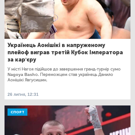
Українець Аонішікі в напруженому
плейоф виграв третій Кубок Імператора
за кар'єру
У місті Нагоя підійшов до завершення гранд-турнір сумо
Nagoya Bashо. Переможцем став українець Данило
Аонішікі Явгусишин.
26 липня, 12:31
СПОРТ