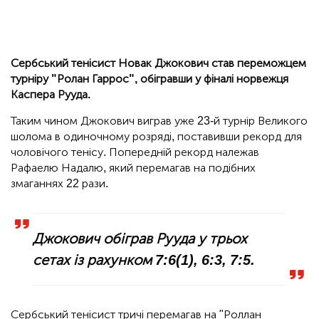
Сербський тенісист Новак Джокович став переможцем
турніру "Ролан Гаррос", обігравши у фіналі норвежця
Каспера Рууда.
Таким чином Джокович виграв уже 23-й турнір Великого
шолома в одиночному розряді, поставивши рекорд для
чоловічого тенісу. Попередній рекорд належав
Рафаелю Надалю, який перемагав на подібних
змаганнях 22 рази.
Джокович обіграв Рууда у трьох
сетах із рахунком 7:6(1), 6:3, 7:5.
Сербський тенісист тричі перемагав на "Роллан