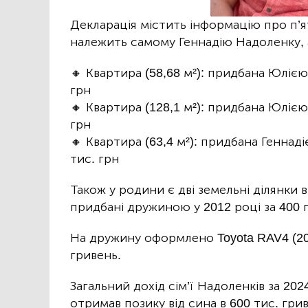
Декларація містить інформацію про п’ят
належить самому Геннадію Надоленку, 
🔸 Квартира (58,68 м²): придбана Юлією
грн
🔸 Квартира (128,1 м²): придбана Юлією
грн
🔸 Квартира (63,4 м²): придбана Геннад
тис. грн
Також у родини є дві земельні ділянки в
придбані дружиною у 2012 році за 400 
На дружину оформлено Toyota RAV4 (20
гривень.
Загальний дохід сім’ї Надоленків за 202
отримав позику від сина в 600 тис. гри