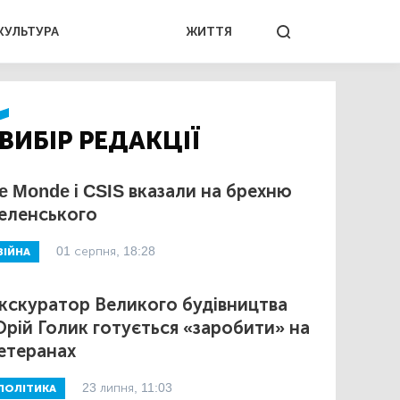
КУЛЬТУРА
ЖИТТЯ
ВИБІР РЕДАКЦІЇ
e Monde і CSIS вказали на брехню
еленського
01 серпня, 18:28
ВІЙНА
кскуратор Великого будівництва
рій Голик готується «заробити» на
етеранах
23 липня, 11:03
ПОЛІТИКА