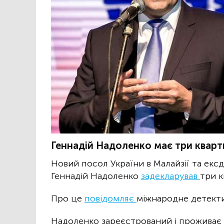
Геннадій Надоленко має три кварти
Новий посол України в Малайзії та ек
Геннадій Надоленко
задекларував
три к
Про це
повідомляє
міжнародне детекти
Надоленко зареєстрований і проживає 