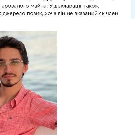
ларованого майна. У декларації також
 джерело позик, хоча він не вказаний як член