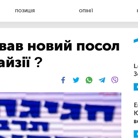
ПОЗИЦІЯ
ОПІНІЇ
вав новий посол
йзії ?
L
З
Е
Ю
в