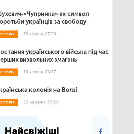
ухевич-«Чупринка» як символ
оротьби українців за свободу
30 червня, 07:23
ІСТОРІЯ
остання українського війська під час
ерших визвольних змагань
19 червня, 06:37
ІСТОРІЯ
країнська колонія на Волзі
30 березня, 07:09
ІСТОРІЯ
Найсвіжіші