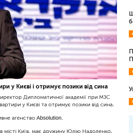
Ш
б
П
П
ри у Києві і отримує позики від сина
У
сдиректор Дипломатичної академії при МЗС
вартири у Києві та отримує позики від сина.
вне агенство Absolution.
в місті Київ, має дружину Юлію Надоленко,