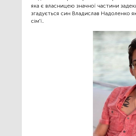
яка є власницею значної частини задек
згадується син Владислав Надоленко як
сім’ї.