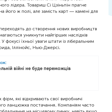
го лідера. Товариш Сі Цзіньпін прагне
а його ж полі, але замість карт — камені для
 переходять до створення нових виробництв
амагаються уникнути найгірших наслідків
 У фокусі їхньої уваги штати із ліберальним
ида, Іллінойс, Нью-Джерсі.
кож:
льній війні не буде переможців
фірм, які відкривають свої виробничі
ого ланцюжка постачання. Компаніям часто
 обладнання на місцевому ринку, навіть якщо