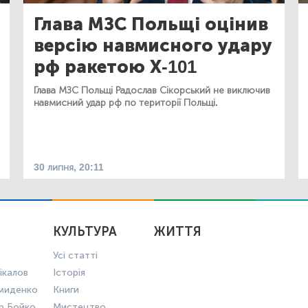
Глава МЗС Польщі оцінив
версію навмисного удару
рф ракетою Х-101
Глава МЗС Польщі Радослав Сікорський не виключив
навмисний удар рф по території Польщі.
30 липня, 20:11
КУЛЬТУРА
ЖИТТЯ
Усі статті
ікалов
Історія
миденко
Книги
р Бойко
Мистецтво