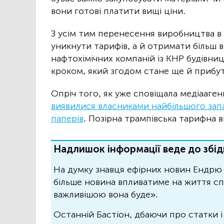
вони готові платити вищі ціни.
З усім тим перенесення виробництва в
уникнути тарифів, а й отримати більш 
нафтохімічних компаній із КНР будівниц
кроком, який згодом стане ще й прибу
Опріч того, як уже сповіщала медіааген
виявилися власниками найбільшого зап
паперів
. Позірна трампівська тарифна 
Надлишок інформації веде до збід
На думку знавця ефірних новин Ендрю 
більше новина впливатиме на життя спо
важливішою вона буде».
Останній Бастіон, дбаючи про статки і