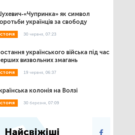
ухевич-«Чупринка» як символ
оротьби українців за свободу
30 червня, 07:23
ІСТОРІЯ
остання українського війська під час
ерших визвольних змагань
19 червня, 06:37
ІСТОРІЯ
країнська колонія на Волзі
30 березня, 07:09
ІСТОРІЯ
Найсвіжіші