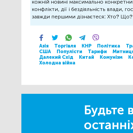
кожній новині максимально конкретний.
конфлікти, дії і бездіяльність влади, г
завжди першими дізнаєтеся: Хто? Що
Азія
Торгівля
КНР
Політика
Тр
США
Популісти
Тарифи
Митниц
Далекий Схід
Китай
Комунізм
К
Холодна війна
Будьте в
останні