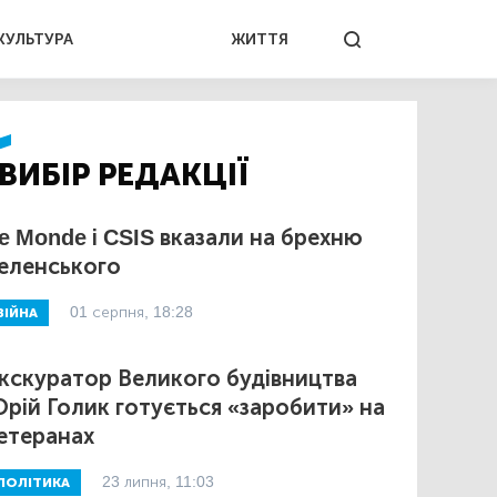
КУЛЬТУРА
ЖИТТЯ
ВИБІР РЕДАКЦІЇ
e Monde і CSIS вказали на брехню
еленського
01 серпня, 18:28
ВІЙНА
кскуратор Великого будівництва
рій Голик готується «заробити» на
етеранах
23 липня, 11:03
ПОЛІТИКА