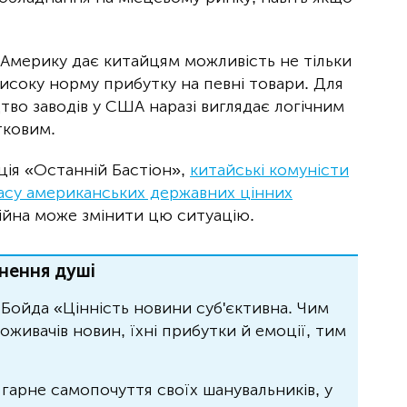
 Америку дає китайцям можливість не тільки
високу норму прибутку на певні товари. Для
тво заводів у США наразі виглядає логічним
тковим.
ція «Останній Бастіон»,
китайські комуністи
асу американських державних цінних
війна може змінити цю ситуацію.
нення душі
Бойда «Цінність новини суб'єктивна. Чим
живачів новин, їхні прибутки й емоції, тим
 гарне самопочуття своїх шанувальників, у