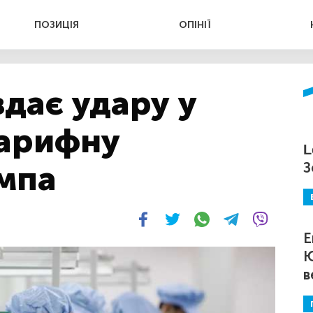
ПОЗИЦІЯ
ОПІНІЇ
вдає удару у
тарифну
L
мпа
З
Е
Ю
в