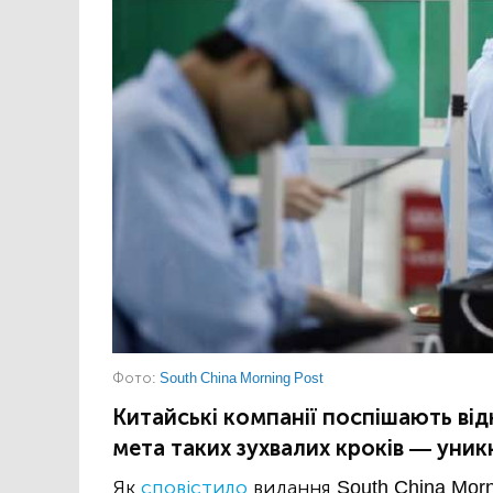
Фото:
South China Morning Post
Китайські компанії поспішають від
мета таких зухвалих кроків — уни
Як
сповістило
видання South China Morn