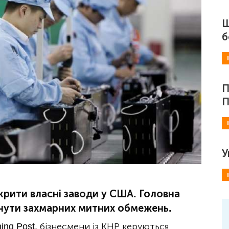
Ш
б
П
П
У
крити власні заводи у США. Головна
кнути захмарних митних обмежень.
ing Post, бізнесмени із КНР керуються