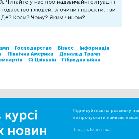
 Читайте у нас про надзвичайні ситуації і
осподарство і людей, злочини і проєкти, і ви
? Де? Коли? Чому? Яким чином?
амп
Господарство
Бізнес
Інформація
я
Північна Америка
Дональд Трамп
омпартія
Сі Цзіньпін
Гібридна війна
 курсі
Підписуйтесь на розсилку но
не пропускати найважливіше
х новин