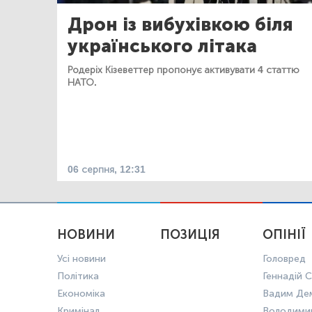
Дрон із вибухівкою біля
українського літака
Родеріх Кізеветтер пропонує активувати 4 статтю
НАТО.
06 серпня, 12:31
НОВИНИ
ПОЗИЦІЯ
ОПІНІЇ
Усі новини
Головред
Політика
Геннадій С
Економіка
Вадим Де
Кримінал
Володими