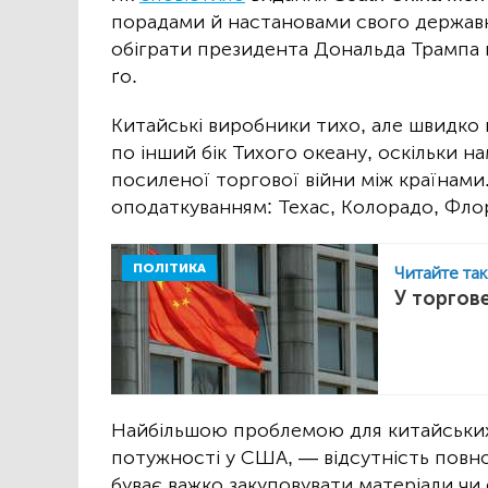
порадами й настановами свого державно
обіграти президента Дональда Трампа н
ґо.
Китайські виробники тихо, але швидко
по інший бік Тихого океану, оскільки н
посиленої торгової війни між країнами.
оподаткуванням: Техас, Колорадо, Флор
ПОЛІТИКА
Читайте та
У торгове
Найбільшою проблемою для китайських 
потужності у США, — відсутність повн
буває важко закуповувати матеріали чи