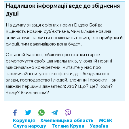
Надлишок інформації веде до збіднення
душі
На думку знавця ефірних новин Ендрю Бойда
«Цінність новини суб'єктивна. Чим більше новина
впливатиме на життя споживачів новин, їхні прибутки й
емоції, тим важливішою вона буде».
Останній Бастіон, дбаючи про статки і гарне
самопочуття своїх шанувальників, у кожній новині
максимально конкретний. Читайте у нас про
надзвичайні ситуації і конфлікти, дії і бездіяльність
влади, господарство і людей, злочини і проєкти, і ви
завжди першими дізнаєтеся: Хто? Що? Де? Коли?
Чому? Яким чином?
Корупція
Хмельницька область
МСЕК
Слуга народу
Тетяна Крупа
Україна