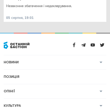
Незаконне збагачення і недекларування.
05 серпня, 19:01
НОВИНИ
Усі новини
Кримінал
Полтава
ПОЗИЦІЯ
Політика
Війна
Світ
ОПІНІЇ
Економіка
Спорт
Головред
Володимир Бойко
Ростислав
КУЛЬТУРА
Мартинюк