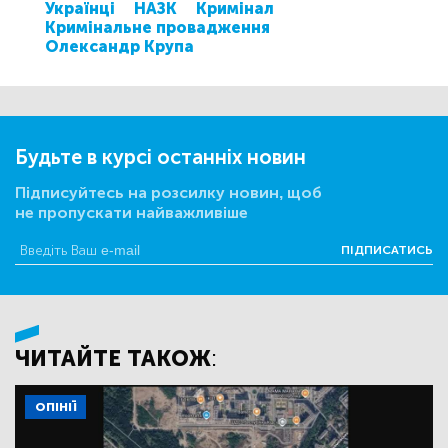
Українці
НАЗК
Кримінал
Кримінальне провадження
Олександр Крупа
Будьте в курсі останніх новин
Підписуйтесь на розсилку новин, щоб
не пропускати найважливіше
ПІДПИСАТИСЬ
ЧИТАЙТЕ ТАКОЖ:
ОПІНІЇ