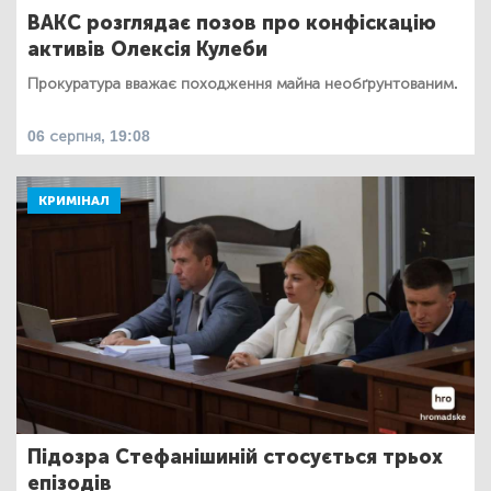
ВАКС розглядає позов про конфіскацію
активів Олексія Кулеби
Прокуратура вважає походження майна необґрунтованим.
06 серпня, 19:08
КРИМІНАЛ
Підозра Стефанішиній стосується трьох
епізодів