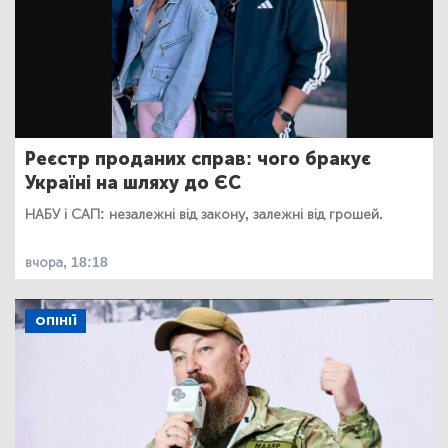
Реєстр проданих справ: чого бракує
Україні на шляху до ЄС
НАБУ і САП: незалежні від закону, залежні від грошей.
вчора, 18:18
ОПІНІЇ