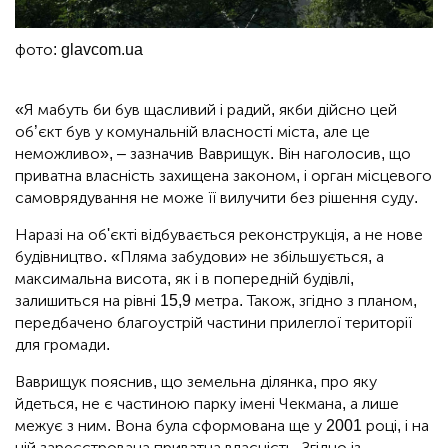
фото: glavcom.ua
«Я мабуть би був щасливий і радий, якби дійсно цей
об’єкт був у комунальній власності міста, але це
неможливо», – зазначив Ваврищук. Він наголосив, що
приватна власність захищена законом, і орган місцевого
самоврядування не може її вилучити без рішення суду.
Наразі на об'єкті відбувається реконструкція, а не нове
будівництво. «Пляма забудови» не збільшується, а
максимальна висота, як і в попередній будівлі,
залишиться на рівні 15,9 метра. Також, згідно з планом,
передбачено благоустрій частини прилеглої території
для громади.
Ваврищук пояснив, що земельна ділянка, про яку
йдеться, не є частиною парку імені Чекмана, а лише
межує з ним. Вона була сформована ще у 2001 році, і на
ній зареєстрована приватна власність. Згідно із