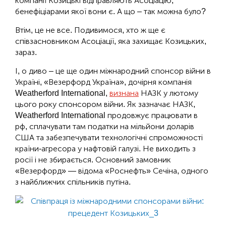
компанії Козицькі відправляють Асоціацію,
бенефіціарами якої вони є. А що – так можна було?
Втім, це не все. Подивимося, хто ж ще є
співзасновником Асоціації, яка захищає Козицьких,
зараз.
І, о диво – це ще один міжнародний спонсор війни в
Україні, «Везерфорд Україна», дочірня компанія
Weatherford International,
визнана
НАЗК у лютому
цього року спонсором війни. Як зазначає НАЗК,
Weatherford International продовжує працювати в
рф, сплачувати там податки на мільйони доларів
США та забезпечувати технологічні спроможності
країни-агресора у нафтовій галузі. Не виходить з
росії і не збирається. Основний замовник
«Везерфорд» — відома «Роснефть» Сечіна, одного
з найближчих спільників путіна.