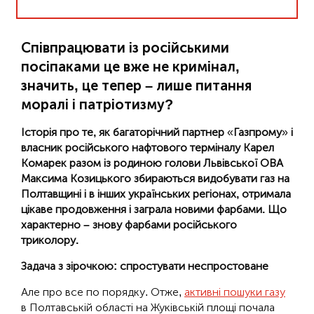
Співпрацювати із російськими
посіпаками це вже не кримінал,
значить, це тепер – лише питання
моралі і патріотизму?
Історія про те, як багаторічний партнер
«
Газпрому
»
і
власник російського нафтового терміналу Карел
Комарек разом із родиною голови Львівської ОВА
Максима Козицького збираються видобувати газ на
Полтавщині і в інших українських регіонах, отримала
цікаве продовження і заграла новими фарбами. Що
характерно – знову фарбами російського
триколору.
Задача з зірочкою: спростувати неспростоване
Але про все по порядку. Отже,
активні пошуки газу
в Полтавській області на Жуківській площі почала