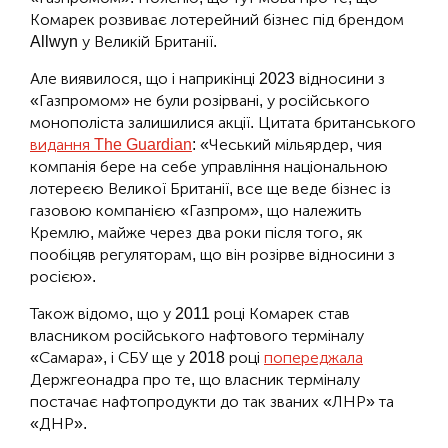
Комарек розвиває лотерейний бізнес під брендом
Allwyn у Великій Британії.
Але виявилося, що і наприкінці 2023 відносини з
«Газпромом» не були розірвані, у російського
монополіста залишилися акції. Цитата британського
видання The Guardian
: «Чеський мільярдер, чия
компанія бере на себе управління національною
лотереєю Великої Британії, все ще веде бізнес із
газовою компанією «Газпром», що належить
Кремлю, майже через два роки після того, як
пообіцяв регуляторам, що він розірве відносини з
росією».
Також відомо, що у 2011 році Комарек став
власником російського нафтового терміналу
«Самара», і СБУ ще у 2018 році
попереджала
Держгеонадра про те, що власник терміналу
постачає нафтопродукти до так званих «ЛНР» та
«ДНР».