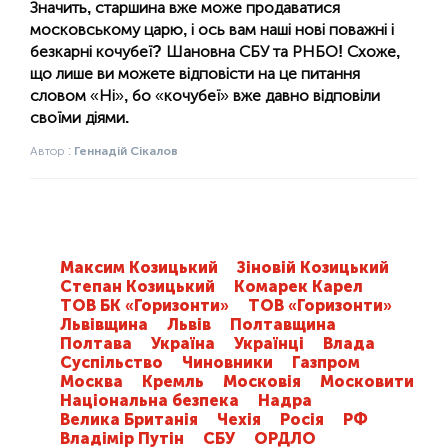
Значить, старшина вже може продаватися
московському царю, і ось вам наші нові поважні і
безкарні кочубеї? Шановна СБУ та РНБО! Схоже,
що лише ви можете відповісти на це питання
словом
«
Ні
»
, бо
«
кочубеї
»
вже давно відповіли
своїми діями.
Автор :
Геннадій Сікалов
Максим Козицький
Зіновій Козицький
Степан Козицький
Комарек Карел
ТОВ БК «Горизонти»
ТОВ «Горизонти»
Львівщина
Львів
Полтавщина
Полтава
Україна
Українці
Влада
Суспільство
Чиновники
Газпром
Москва
Кремль
Московія
Московити
Національна безпека
Надра
Велика Британія
Чехія
Росія
РФ
Владімір Путін
СБУ
ОРДЛО