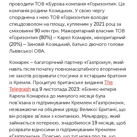
проводити ТОВ «Бурова компанія «Горизонти». Це
компанія родини Козицьких. У свою чергу
споріднена з нею ТОВ «Горизонти» володіє
спецдозволом на площу, купленим у 2021 році за
сміховинні 90 млн грн. Мажоритарний власник ТОВ
«Горизонти» (80%) – Карел Комарек, міноритарний
(20%) – Зиновій Козицький, батько діючого голови
Львівської ОВА.
Комарек – багаторічний партнер «Газпрому», який
навіть після початку повномасштабного вторгнення
не захотів розривати стосунки зі «старшим братом»
із Кремля. Процитую британське видання
The
Telegraph
від 9 листопада 2023: «Бізнес-імперія
Карела Комарека до минулого місяця була
пов’язана із підтримуваним Кремлем «Газпромом»,
незважаючи на обіцянки уряду Великої Британії, що
він розірве зв’язки з компанією. Мільярдеру, який
займається лотереєю, знадобилося 19 місяців, щоб
розірвати відносини із підтримуваним Кремлем
«Газпромом». Поясню, що тут мова про те, що