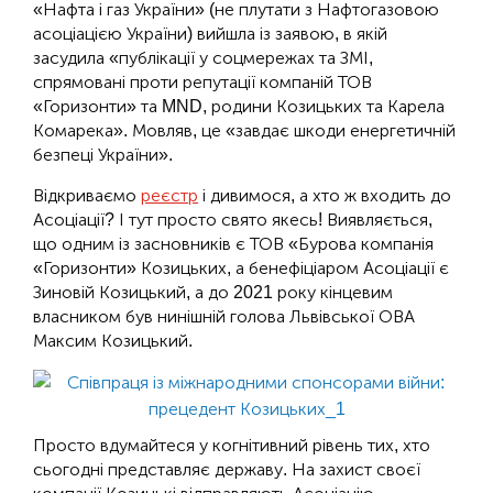
«Нафта і газ України» (не плутати з Нафтогазовою
асоціацією України) вийшла із заявою, в якій
засудила «публікації у соцмережах та ЗМІ,
спрямовані проти репутації компаній ТОВ
«Горизонти» та MND, родини Козицьких та Карела
Комарека». Мовляв, це «завдає шкоди енергетичній
безпеці України».
Відкриваємо
реєстр
і дивимося, а хто ж входить до
Асоціації? І тут просто свято якесь! Виявляється,
що одним із засновників є ТОВ «Бурова компанія
«Горизонти» Козицьких, а бенефіціаром Асоціації є
Зиновій Козицький, а до 2021 року кінцевим
власником був нинішній голова Львівської ОВА
Максим Козицький.
Просто вдумайтеся у когнітивний рівень тих, хто
сьогодні представляє державу. На захист своєї