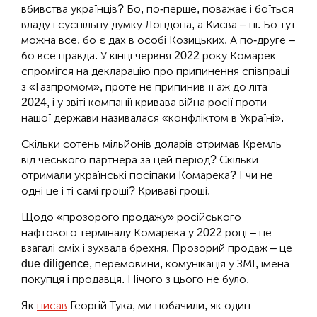
вбивства українців? Бо, по-перше, поважає і боїться
владу і суспільну думку Лондона, а Києва – ні. Бо тут
можна все, бо є дах в особі Козицьких. А по-друге –
бо все правда. У кінці червня 2022 року Комарек
спромігся на декларацію про припинення співпраці
з «Газпромом», проте не припинив її аж до літа
2024, і у звіті компанії кривава війна росії проти
нашої держави називалася «конфліктом в Україні».
Скільки сотень мільйонів доларів отримав Кремль
від чеського партнера за цей період? Скільки
отримали українські посіпаки Комарека? І чи не
одні це і ті самі гроші? Криваві гроші.
Щодо «прозорого продажу» російського
нафтового терміналу Комарека у 2022 році – це
взагалі сміх і зухвала брехня. Прозорий продаж – це
due diligence, перемовини, комунікація у ЗМІ, імена
покупця і продавця. Нічого з цього не було.
Як
писав
Георгій Тука, ми побачили, як один