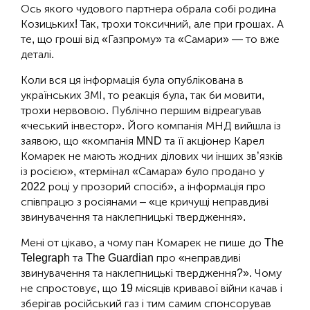
Ось якого чудового партнера обрала собі родина
Козицьких! Так, трохи токсичний, але при грошах. А
те, що гроші від «Газпрому» та «Самари» — то вже
деталі.
Коли вся ця інформація була опублікована в
українських ЗМІ, то реакція була, так би мовити,
трохи нервовою. Публічно першим відреагував
«чеський інвестор». Його компанія МНД вийшла із
заявою, що «компанія MND та її акціонер Карел
Комарек не мають жодних ділових чи інших зв’язків
із росією», «термінал «Самара» було продано у
2022 році у прозорий спосіб», а інформація про
співпрацю з росіянами – «це кричущі неправдиві
звинувачення та наклепницькі твердження».
Мені от цікаво, а чому пан Комарек не пише до The
Telegraph та The Guardian про «неправдиві
звинувачення та наклепницькі твердження?». Чому
не спростовує, що 19 місяців кривавої війни качав і
зберігав російський газ і тим самим спонсорував