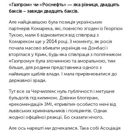
«
Газпром
»
чи
«
Роснефть
»
— яка різниця, двадцять
баксів – завжди двадцять баксів.
Але найцікавішою була позиція українських
партнерів Комарека, які, повністю згоден із Георгієм
Тукою, мали б відмовитися від співпраці з
Комареком ще у 2014 році. З моменту, як росія
почала масово вбивати українців на Донбасі і
вторглася у Крим, будь-яка співпраця з поплічником
«Газпрому» була злочинною та аморальною, тим
більше, для родини представника одного з
найвищих щаблів влади. І мала прирівнюватися до
державної зради.
Тут все за Черчиллем: нуль публічності і метушня
бульдогів під килимом. Дзвінки блогерам,
«рекомендації» ЗМІ, «привіти» особисто мені від
львівських кримінальників і поліціянтів. Однак
жодної офіційної реакції. Бо сказати нічого.
Але ось нарешті ми дочекалися. Така собі Асоціація