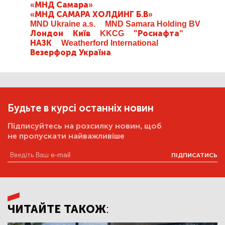
«МНД Самара»
«МНД САМАРА ХОЛДИНГ Б.В»
MND Ukraine a.s.
MND Samara Holding BV
Лондон
Київ
KKCG
"Роснафта"
НАЗК
Weatherford International
Везерфорд Україна
Будьте в курсі останніх новин
Підписуйтесь на розсилку новин, щоб
не пропускати найважливіше
ПІДПИСАТИСЬ
ЧИТАЙТЕ ТАКОЖ: