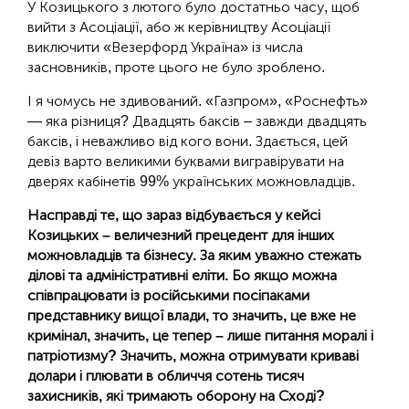
У Козицького з лютого було достатньо часу, щоб
вийти з Асоціації, або ж керівництву Асоціації
виключити «Везерфорд Україна» із числа
засновників, проте цього не було зроблено.
І я чомусь не здивований. «Газпром», «Роснефть»
— яка різниця? Двадцять баксів – завжди двадцять
баксів, і неважливо від кого вони. Здається, цей
девіз варто великими буквами вигравірувати на
дверях кабінетів 99% українських можновладців.
Насправді те, що зараз відбувається у кейсі
Козицьких – величезний прецедент для інших
можновладців та бізнесу. За яким уважно стежать
ділові та адміністративні еліти. Бо якщо можна
співпрацювати із російськими посіпаками
представнику вищої влади, то значить, це вже не
кримінал, значить, це тепер – лише питання моралі і
патріотизму? Значить, можна отримувати криваві
долари і плювати в обличчя сотень тисяч
захисників, які тримають оборону на Сході?