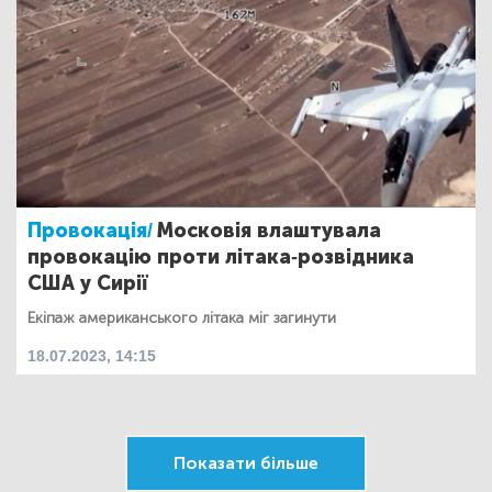
Провокація/
Московія влаштувала
провокацію проти літака-розвідника
США у Сирії
Екіпаж американського літака міг загинути
18.07.2023, 14:15
Показати більше