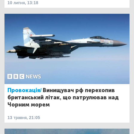
10 липня, 13:18
Провокація/
Винищувач рф перехопив
британський літак, що патрулював над
Чорним морем
13 травня, 21:05