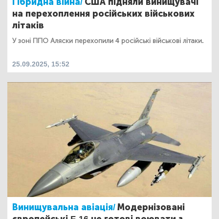
Гібридна війна/
США підняли винищувачі
на перехоплення російських військових
літаків
У зоні ППО Аляски перехопили 4 російські військові літаки.
25.09.2025, 15:52
Винищувальна авіація/
Модернізовані
європейські F-16 не готові воювати з