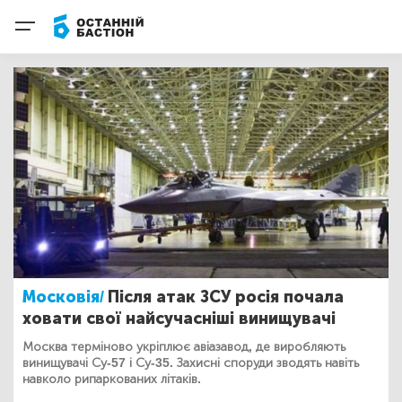
Московія/
Після атак ЗСУ росія почала
ховати свої найсучасніші винищувачі
Москва терміново укріплює авіазавод, де виробляють
винищувачі Су-57 і Су-35. Захисні споруди зводять навіть
навколо рипаркованих літаків.