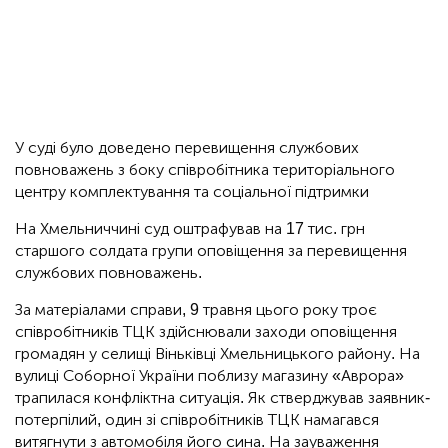
У суді було доведено перевищення службових
повноважень з боку співробітника територіального
центру комплектування та соціальної підтримки
На Хмельниччині суд оштрафував на 17 тис. грн
старшого солдата групи оповіщення за перевищення
службових повноважень.
За матеріалами справи, 9 травня цього року троє
співробітників ТЦК здійснювали заходи оповіщення
громадян у селищі Віньківці Хмельницького району. На
вулиці Соборної України поблизу магазину «Аврора»
трапилася конфліктна ситуація. Як стверджував заявник-
потерпілий, один зі співробітників ТЦК намагався
витягнути з автомобіля його сина. На зауваження