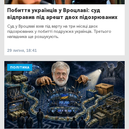
Побиття українців у Вроцлаві: суд
відправив під арешт двох підозрюваних
Суд у Вроцлаві взяв під варту на три місяці двох
підозрюваних у побитті подружжя українців. Третього
нападника ще розшукують.
29 липня, 18:41
ПОЛІТИКА