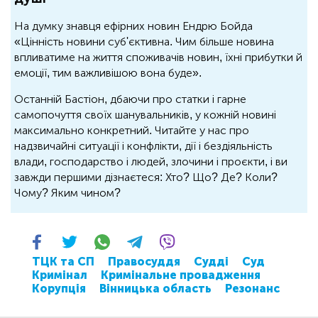
На думку знавця ефірних новин Ендрю Бойда
«Цінність новини суб'єктивна. Чим більше новина
впливатиме на життя споживачів новин, їхні прибутки й
емоції, тим важливішою вона буде».
Останній Бастіон, дбаючи про статки і гарне
самопочуття своїх шанувальників, у кожній новині
максимально конкретний. Читайте у нас про
надзвичайні ситуації і конфлікти, дії і бездіяльність
влади, господарство і людей, злочини і проєкти, і ви
завжди першими дізнаєтеся: Хто? Що? Де? Коли?
Чому? Яким чином?
ТЦК та СП
Правосуддя
Судді
Суд
Кримінал
Кримінальне провадження
Корупція
Вінницька область
Резонанс