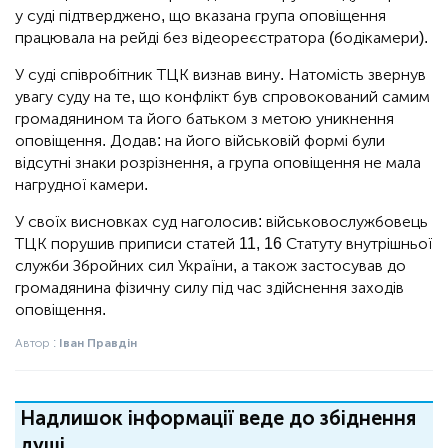
у суді підтверджено, що вказана група оповіщення
працювала на рейді без відеореєстратора (бодікамери).
У суді співробітник ТЦК визнав вину. Натомість звернув
увагу суду на те, що конфлікт був спровокований самим
громадянином та його батьком з метою уникнення
оповіщення. Додав: на його військовій формі були
відсутні знаки розрізнення, а група оповіщення не мала
нагрудної камери.
У своїх висновках суд наголосив: військовослужбовець
ТЦК порушив приписи статей 11, 16 Статуту внутрішньої
служби Збройних сил України, а також застосував до
громадянина фізичну силу під час здійснення заходів
оповіщення.
Автор :
Іван Правдін
Надлишок інформації веде до збіднення
душі