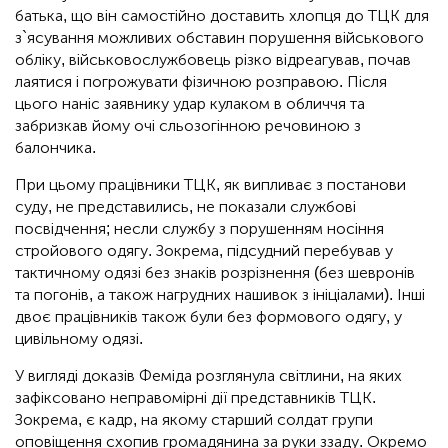
батька, що він самостійно доставить хлопця до ТЦК для
з`ясування можливих обставин порушення військового
обліку, військовослужбовець різко відреагував, почав
лаятися і погрожувати фізичною розправою. Після
цього наніс заявнику удар кулаком в обличчя та
забризкав йому очі сльозогінною речовиною з
балончика.
При цьому працівники ТЦК, як випливає з постанови
суду, не представились, не показали службові
посвідчення; несли службу з порушенням носіння
стройового одягу. Зокрема, підсудний перебував у
тактичному одязі без знаків розрізнення (без шевронів
та погонів, а також нагрудних нашивок з ініціалами). Інші
двоє працівників також були без формового одягу, у
цивільному одязі.
У вигляді доказів Феміда розглянула світлини, на яких
зафіксовано неправомірні дії представників ТЦК.
Зокрема, є кадр, на якому старший солдат групи
оповіщення схопив громадянина за руки ззаду. Окремо