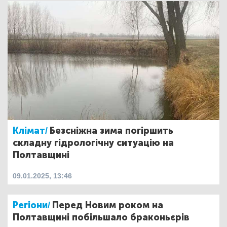
Клімат/
Безсніжна зима погіршить
складну гідрологічну ситуацію на
Полтавщині
09.01.2025, 13:46
Регіони/
Перед Новим роком на
Полтавщині побільшало браконьєрів