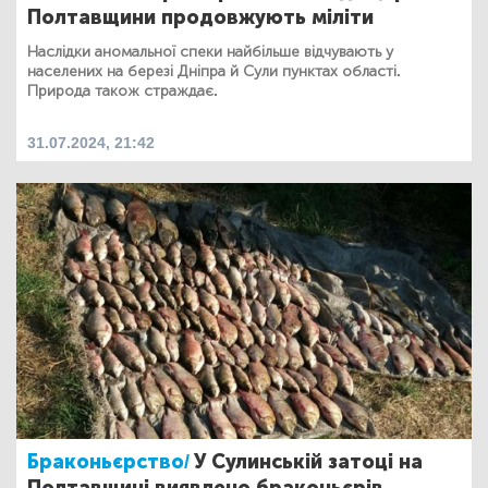
Полтавщини продовжують міліти
Наслідки аномальної спеки найбільше відчувають у
населених на березі Дніпра й Сули пунктах області.
Природа також страждає.
31.07.2024, 21:42
Браконьєрство/
У Сулинській затоці на
Полтавщині виявлено браконьєрів