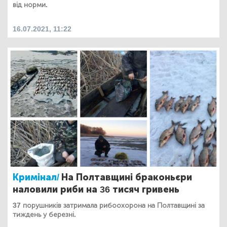
від норми.
16.07.2021, 11:22
Кримінал/
На Полтавщині браконьєри
наловили риби на 36 тисяч гривень
37 порушників затримала рибоохорона на Полтавщині за
тиждень у березні.