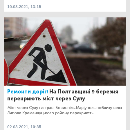
10.03.2021, 13:15
Ремонти доріг/
На Полтавщині 9 березня
перекриють міст через Сулу
Міст через Сулу на трасі Бориспіль-Маріуполь поблизу села
Липове Кременчуцького району перекриють.
02.03.2021, 10:35