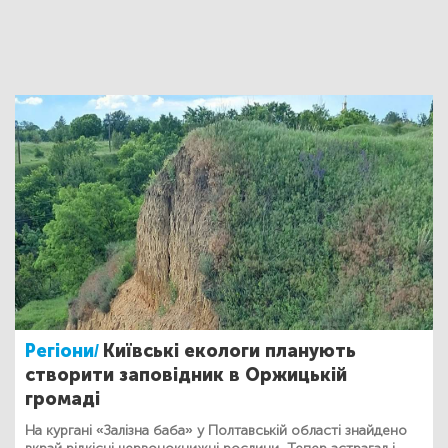
Регіони/
Київські екологи планують
створити заповідник в Оржицькій
громаді
На кургані «Залізна баба» у Полтавській області знайдено