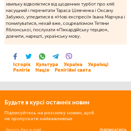
хвильку відволіктися від щоденних турбот про хліб
насущний і перечитати Тараса Шевченка і Оксану
Забужко, угледитися в «Нові експресії» Івана Марчука і
помилуватися, нехай вже, соцреалізмом Тетяни
Яблонської, послухати «Піккардійську терцію»,
довчити, нарешті, українську мову.
Історія
Культура
Україна
Українці
Релігія
Нація
Релігійні свята
Будьте в курсі останніх новин
Підписуйтесь на розсилку новин, щоб
не пропускати найважливіше
ПІДПИСАТИСЬ