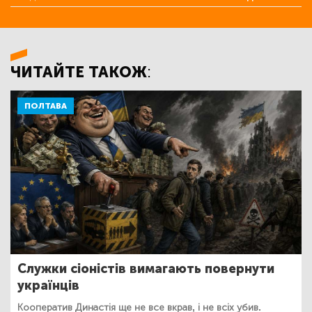
ЧИТАЙТЕ ТАКОЖ:
ПОЛТАВА
Служки сіоністів вимагають повернути
українців
Кооператив Династія ще не все вкрав, і не всіх убив.