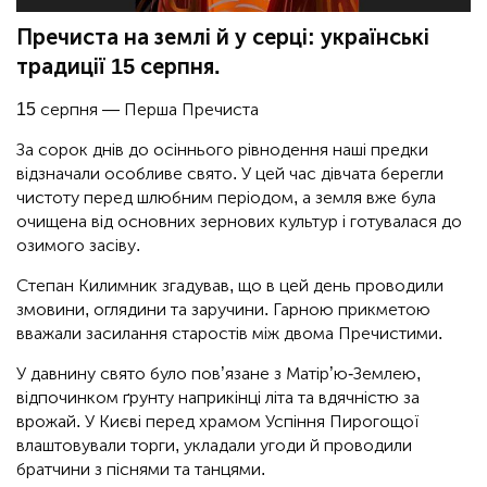
Пречиста на землі й у серці: українські
традиції 15 серпня.
15 серпня — Перша Пречиста
За сорок днів до осіннього рівнодення наші предки
відзначали особливе свято. У цей час дівчата берегли
чистоту перед шлюбним періодом, а земля вже була
очищена від основних зернових культур і готувалася до
озимого засіву.
Степан Килимник згадував, що в цей день проводили
змовини, оглядини та заручини. Гарною прикметою
вважали засилання старостів між двома Пречистими.
У давнину свято було пов’язане з Матір’ю-Землею,
відпочинком ґрунту наприкінці літа та вдячністю за
врожай. У Києві перед храмом Успіння Пирогощої
влаштовували торги, укладали угоди й проводили
братчини з піснями та танцями.