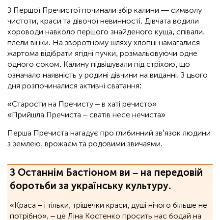
З Першої Пречистої починали збір калини — символу
чистоти, краси та дівочої невинності. Дівчата водили
хороводи навколо першого знайденого куща, співали,
плели вінки. На зворотному шляху хлопці намагалися
жартома відібрати ягідні пучки, розмальовуючи одне
одного соком. Калину підвішували під стріхою, що
означало наявність у родині дівчини на виданні. З цього
дня розпочиналися активні сватання:
«Старости на Пречисту – в хаті речисто»
«Прийшла Пречиста – сватів несе нечиста»
Перша Пречиста нагадує про глибинний зв’язок людини
з землею, врожаєм та родовими звичаями.
З Останнім Бастіоном ви – на передовій
боротьби за українську культуру.
«Краса – і тільки, трішечки краси, душі нічого більше не
потрібно», ‒ це Ліна Костенко просить нас бодай на