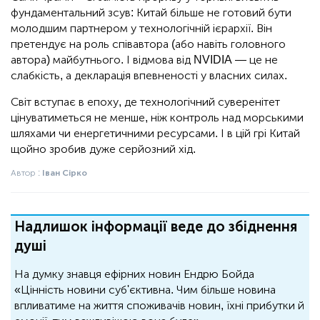
фундаментальний зсув: Китай більше не готовий бути
молодшим партнером у технологічній ієрархії. Він
претендує на роль співавтора (або навіть головного
автора) майбутнього. І відмова від NVIDIA — це не
слабкість, а декларація впевненості у власних силах.
Світ вступає в епоху, де технологічний суверенітет
цінуватиметься не менше, ніж контроль над морськими
шляхами чи енергетичними ресурсами. І в цій грі Китай
щойно зробив дуже серйозний хід.
Автор :
Іван Сірко
Надлишок інформації веде до збіднення
душі
На думку знавця ефірних новин Ендрю Бойда
«Цінність новини суб'єктивна. Чим більше новина
впливатиме на життя споживачів новин, їхні прибутки й