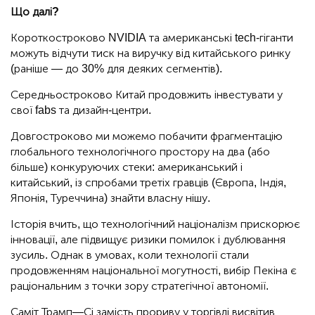
Що далі?
Короткостроково NVIDIA та американські tech-гіганти
можуть відчути тиск на виручку від китайського ринку
(раніше — до 30% для деяких сегментів).
Середньостроково Китай продовжить інвестувати у
свої fabs та дизайн-центри.
Довгостроково ми можемо побачити фрагментацію
глобального технологічного простору на два (або
більше) конкуруючих стеки: американський і
китайський, із спробами третіх гравців (Європа, Індія,
Японія, Туреччина) знайти власну нішу.
Історія вчить, що технологічний націоналізм прискорює
інновації, але підвищує ризики помилок і дублювання
зусиль. Однак в умовах, коли технології стали
продовженням національної могутності, вибір Пекіна є
раціональним з точки зору стратегічної автономії.
Саміт Трамп—Сі замість прориву у торгівлі висвітив