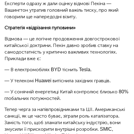
Експерти одразу ж дали оцінку відмові Пекіна —
Вашингтон утратив головний важіль тиску, про який
говорили ще напередодні візиту.
Стратегія «відрізання пуповини»
Відмова — це логічне продовження довгострокової
китайської доктрини. Пекін давно зробив ставку на
самодостатність у критично важливих технологіях.
Приклади вже є:
— В електромобілях BYD тіснить Tesla.
— У телекомі Huawei витіснила західних гравців.
— У сонячній енергетиці Китай контролює близько 80%
глобальних потужностей.
Тепер черга за напівпровідниками та ШІ. Американські
санкції, як це часто буває, зіграли роль каталізатора.
Замість того, щоб зламати китайську індустрію, вони
змусили її прискорити внутрішні розробки. SMIC,