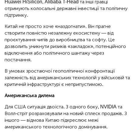
Huawei HiSilicon, Alibaba T-Head та інші гравці
отримують колосальні державні інвестиції та політичну
підтримку.
Китай не просто хоче «наздогнати». Він прагне
створити повністю незалежну екосистему — від
проєктування чипів до виробництва та софту. Це
дозволить уникнути ризиків «закладок», потенційного
відключення або політичного шантажу через
постачання.
В умовах зростаючої геополітичної конфронтації
залежність від американських технологій у військовій та
критичній інфраструктурі є неприпустимою.
Американська дилема
Для США ситуація двоїста. З одного боку, NVIDIA та
Волл-стріт розраховували на новий сплеск продажів. З
іншого — відмова Китаю підкреслює межі
американського технологічного домінування.