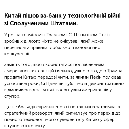
Китай пішов ва-банк у технологічній війні
зі Сполученими Штатами.
У розпал саміту між Трампом і Сі Цзіньпіном Пекін
зробив хід, якого ніхто не очікував і який може
переписати правила глобальної технологічної
конкуренції.
Замість того, щоб скористатися послабленням
американських санкцій і великодушною згодою Трампа
продати Китаю передові чипи, за якими Пекін полював
усі останні роки, Сі Цзіньпін публічно й демонстративно
відмовився від закупівлі, ввергнувши американців у
ступор.
Це не бравада скривдженого і не тактична затримка, а
стратегічний розворот, який сигналізує про перехід до
повного технологічного суверенітету Китаю у сфері
штучного інтелекту.