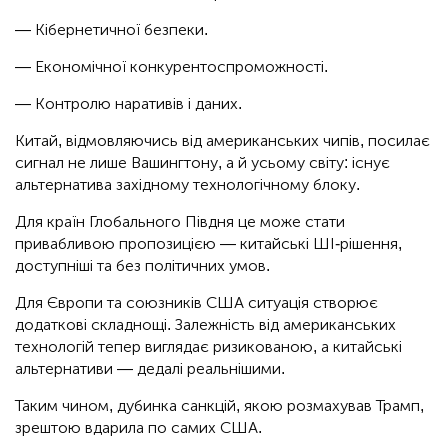
— Кібернетичної безпеки.
— Економічної конкурентоспроможності.
— Контролю наративів і даних.
Китай, відмовляючись від американських чипів, посилає
сигнал не лише Вашингтону, а й усьому світу: існує
альтернатива західному технологічному блоку.
Для країн Глобального Півдня це може стати
привабливою пропозицією — китайські ШІ-рішення,
доступніші та без політичних умов.
Для Європи та союзників США ситуація створює
додаткові складнощі. Залежність від американських
технологій тепер виглядає ризикованою, а китайські
альтернативи — дедалі реальнішими.
Таким чином, дубинка санкцій, якою розмахував Трамп,
зрештою вдарила по самих США.