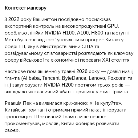
Контекст маневру
З 2022 року Вашингтон послідовно посилював
експортний контроль на високопродуктивні GPU,
особливо лінійки NVIDIA H100, A100, H800 та наступні.
Мета була очевидною: уповільнити прогрес Китаю у
сфері ШІ, яку в Міністерстві війни США та
розвідувальному співтоваристві розглядають як ключову
сферу військової та економічної переваги XXI століття.
Часткове пом’якшення у травні 2026 року — дозвіл низці
гігантів (Alibaba, Tencent, ByteDance, Lenovo, Foxconn та
ін.) закуповувати NVIDIA H200 протягом трьох років —
виглядало як класичний «батіг і пряник» у стилі Трампа.
Реакція Пекіна виявилася крижаною: «Не купуйте».
Китайські компанії отримали прямий наказ ігнорувати
пропозицію. Шокований Трамп лише нечітко
прокоментував, мовляв, Китай «обирає розвивати
своє».