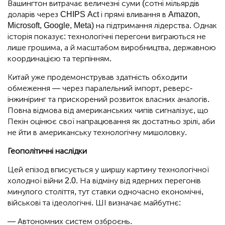
Вашингтон витрачає величезні суми (сотні мільярдів
доларів через CHIPS Act і прямі вливання в Amazon,
Microsoft, Google, Meta) на підтримання лідерства. Однак
історія показує: технологічні перегони виграються не
лише грошима, а й масштабом виробництва, державною
координацією та терпінням.
Китай уже продемонстрував здатність обходити
обмеження — через паралельний імпорт, реверс-
інжиніринг та прискорений розвиток власних аналогів.
Повна відмова від американських чипів сигналізує, що
Пекін оцінює свої напрацювання як достатньо зрілі, аби
не йти в американську технологічну мишоловку.
Геополітичні наслідки
Цей епізод вписується у ширшу картину технологічної
холодної війни 2.0. На відміну від ядерних перегонів
минулого століття, тут ставки одночасно економічні,
військові та ідеологічні. ШІ визначає майбутнє:
— Автономних систем озброєнь.