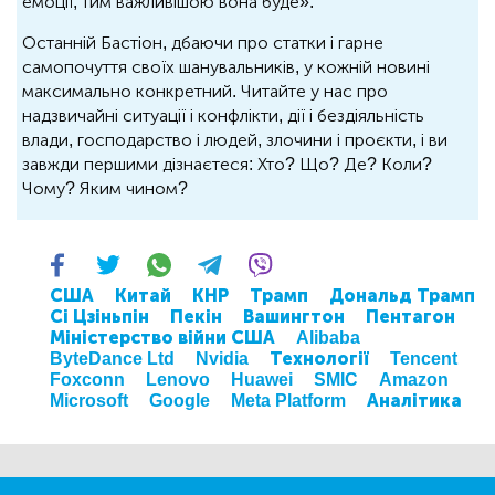
емоції, тим важливішою вона буде».
Останній Бастіон, дбаючи про статки і гарне
самопочуття своїх шанувальників, у кожній новині
максимально конкретний. Читайте у нас про
надзвичайні ситуації і конфлікти, дії і бездіяльність
влади, господарство і людей, злочини і проєкти, і ви
завжди першими дізнаєтеся: Хто? Що? Де? Коли?
Чому? Яким чином?
США
Китай
КНР
Трамп
Дональд Трамп
Сі Цзіньпін
Пекін
Вашингтон
Пентагон
Міністерство війни США
Alibaba
ByteDance Ltd
Nvidia
Технології
Tencent
Foxconn
Lenovo
Huawei
SMIC
Amazon
Microsoft
Google
Meta Platform
Аналітика