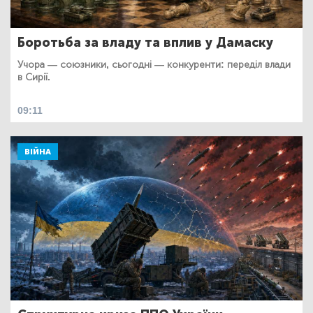
Боротьба за владу та вплив у Дамаску
Учора — союзники, сьогодні — конкуренти: переділ влади
в Сирії.
09:11
ВІЙНА