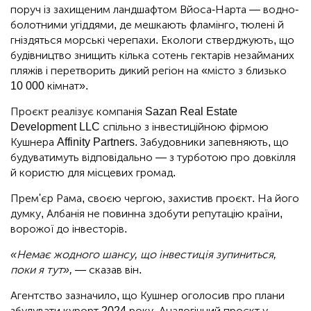
поруч із захищеним ландшафтом Вйоса-Нарта — водно-
болотними угіддями, де мешкають фламінго, тюлені й
гніздяться морські черепахи. Екологи стверджують, що
будівництво знищить кілька сотень гектарів незайманих
пляжів і перетворить дикий регіон на «місто з близько
10 000 кімнат».
Проєкт реалізує компанія Sazan Real Estate
Development LLC спільно з інвестиційною фірмою
Кушнера Affinity Partners. Забудовники запевняють, що
будуватимуть відповідально — з турботою про довкілля
й користю для місцевих громад.
Прем'єр Рама, своєю чергою, захистив проєкт. На його
думку, Албанія не повинна здобути репутацію країни,
ворожої до інвесторів.
«Немає жодного шансу, що інвестиція зупиниться,
поки я тут»,
— сказав він.
Агентство зазначило, що Кушнер оголосив про плани
збудувати курорт 2024 року. Аналогічний проєкт у