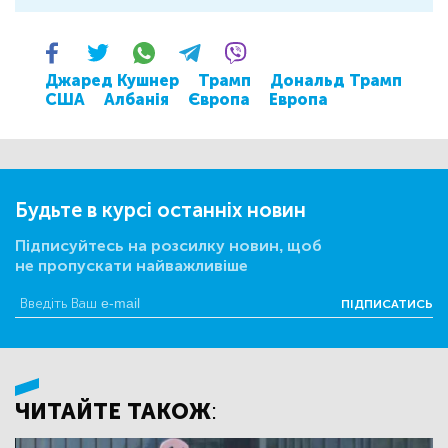
Джаред Кушнер
Трамп
Дональд Трамп
США
Албанія
Європа
Европа
Будьте в курсі останніх новин
Підписуйтесь на розсилку новин, щоб
не пропускати найважливіше
ПІДПИСАТИСЬ
ЧИТАЙТЕ ТАКОЖ: