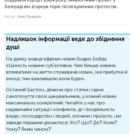
Белграді він згорнув торік після вуличних протестів.
Автор :
Іван Правдін
Надлишок інформації веде до збіднення
душі
На думку знавця ефірних новин Ендрю Бойда
«Цінність новини суб'єктивна. Чим більше новина
впливатиме на життя споживачів новин, їхні прибутки й
емоції, тим важливішою вона буде».
Останній Бастіон, дбаючи про статки і гарне
самопочуття своїх шанувальників, у кожній новині
максимально конкретний. Читайте у нас про
надзвичайні ситуації і конфлікти, дії і бездіяльність
влади, господарство і людей, злочини і проєкти, і ви
завжди першими дізнаєтеся: Хто? Що? Де? Коли?
Чому? Яким чином?