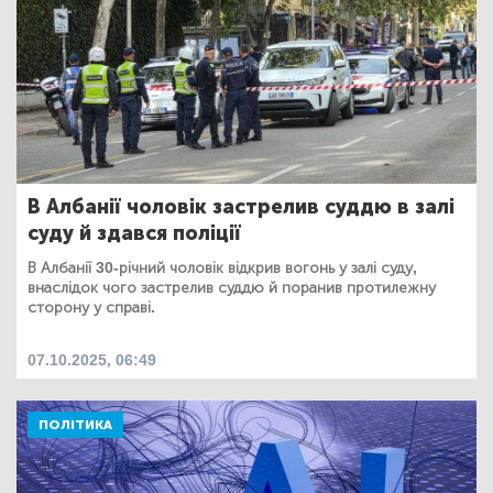
В Албанії чоловік застрелив суддю в залі
суду й здався поліції
В Албанії 30-річний чоловік відкрив вогонь у залі суду,
внаслідок чого застрелив суддю й поранив протилежну
сторону у справі.
07.10.2025, 06:49
ПОЛІТИКА