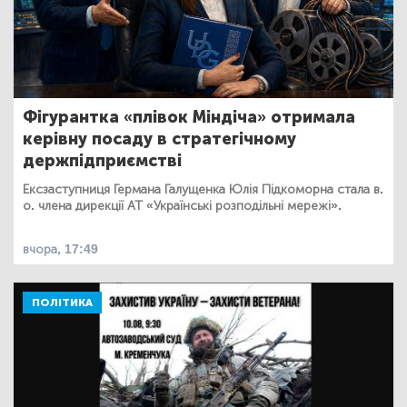
Фігурантка «плівок Міндіча» отримала
керівну посаду в стратегічному
держпідприємстві
Ексзаступниця Германа Галущенка Юлія Підкоморна стала в.
о. члена дирекції АТ «Українські розподільні мережі».
вчора, 17:49
ПОЛІТИКА