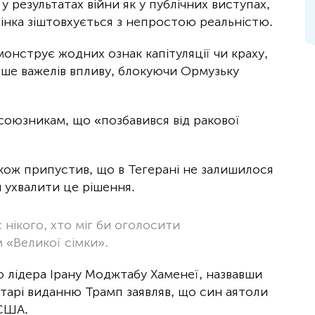
 результатах війни як у публічних виступах,
цінка зіштовхується з непростою реальністю.
онструє жодних ознак капітуляції чи краху,
ьше важелів впливу, блокуючи Ормузьку
 союзникам, що «позбавився від ракової
акож припустив, що в Тегерані не залишилося
 ухвалити це рішення.
є нікого, хто міг би оголосити
м «Великої сімки».
 лідера Ірану Моджтабу Хаменеї, назвавши
тарі виданню Трамп заявляв, що син аятоли
 США.