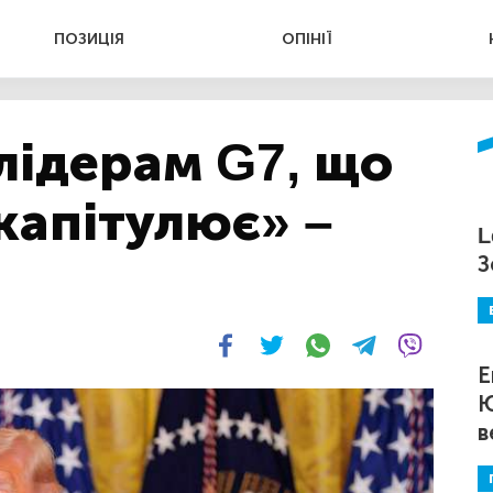
ПОЗИЦІЯ
ОПІНІЇ
лідерам G7, що
 капітулює» –
L
З
Е
Ю
в