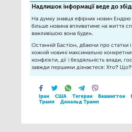
Надлишок інформації веде до збід
На думку знавця ефірних новин Ендрю 
більше новина впливатиме на життя спо
важливішою вона буде».
Останній Бастіон, дбаючи про статки і
кожній новині максимально конкретний.
конфлікти, дії і бездіяльність влади, г
завжди першими дізнаєтеся: Хто? Що
Іран
США
Тегеран
Вашингтон
Трамп
Дональд Трамп