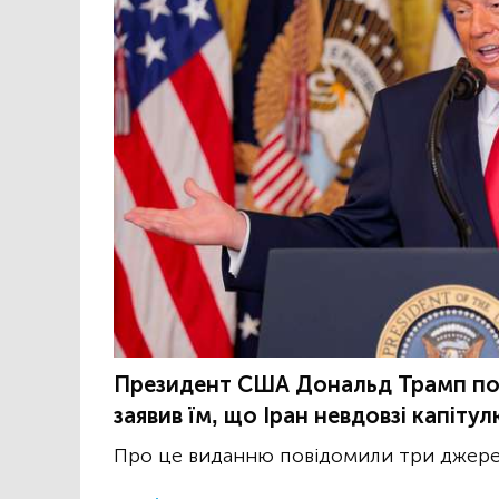
Президент США Дональд Трамп посп
заявив їм, що Іран невдовзі капітул
Про це виданню повідомили три джерел