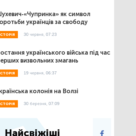
ухевич-«Чупринка» як символ
оротьби українців за свободу
30 червня, 07:23
ІСТОРІЯ
остання українського війська під час
ерших визвольних змагань
19 червня, 06:37
ІСТОРІЯ
країнська колонія на Волзі
30 березня, 07:09
ІСТОРІЯ
Найсвіжіші