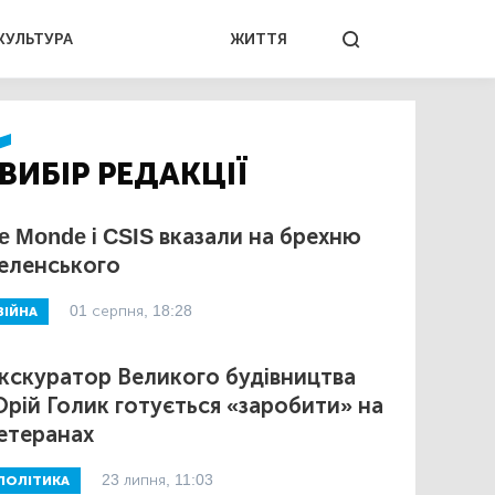
КУЛЬТУРА
ЖИТТЯ
ВИБІР РЕДАКЦІЇ
e Monde і CSIS вказали на брехню
еленського
01 серпня, 18:28
ВІЙНА
кскуратор Великого будівництва
рій Голик готується «заробити» на
етеранах
23 липня, 11:03
ПОЛІТИКА