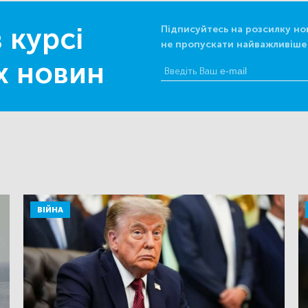
 курсі
Підписуйтесь на розсилку но
не пропускати найважливіше
х новин
ВІЙНА