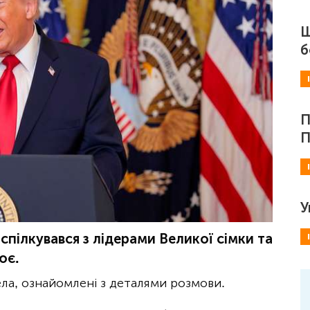
Ш
б
П
П
У
ілкувався з лідерами Великої сімки та
ює.
а, ознайомлені з деталями розмови.