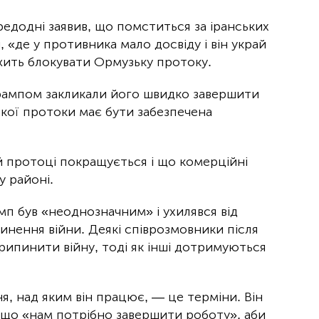
додні заявив, що помститься за іранських
, «де у противника мало досвіду і він украй
жить блокувати Ормузьку протоку.
Трампом закликали його швидко завершити
кої протоки має бути забезпечена
ій протоці покращується і що комерційні
у районі.
мп був «неоднозначним» і ухилявся від
инення війни. Деякі співрозмовники після
рипинити війну, тоді як інші дотримуються
я, над яким він працює, — це терміни. Він
в, що «нам потрібно завершити роботу», аби