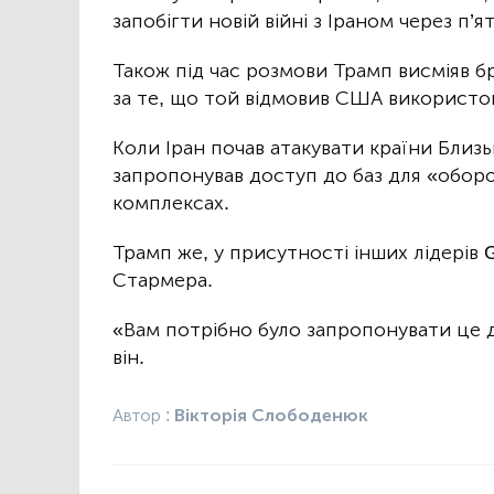
запобігти новій війні з Іраном через п’ят
Також під час розмови Трамп висміяв б
за те, що той відмовив США використову
Коли Іран почав атакувати країни Близ
запропонував доступ до баз для «оборо
комплексах.
Трамп же, у присутності інших лідерів
Стармера.
«Вам потрібно було запропонувати це д
він.
Автор :
Вікторія Слободенюк