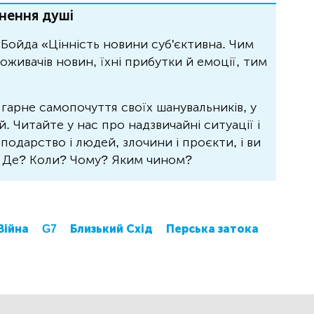
нення душі
Бойда «Цінність новини суб'єктивна. Чим
живачів новин, їхні прибутки й емоції, тим
 гарне самопочуття своїх шанувальників, у
 Читайте у нас про надзвичайні ситуації і
осподарство і людей, злочини і проєкти, і ви
? Де? Коли? Чому? Яким чином?
Війна
G7
Близький Схід
Перська затока