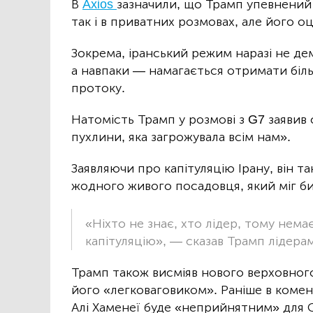
В
Axios
зазначили, що Трамп упевнений у
так і в приватних розмовах, але його о
Зокрема, іранський режим наразі не дем
а навпаки — намагається отримати біл
протоку.
Натомість Трамп у розмові з G7 заявив
пухлини, яка загрожувала всім нам».
Заявляючи про капітуляцію Ірану, він т
жодного живого посадовця, який міг би
«Ніхто не знає, хто лідер, тому нема
капітуляцію», — сказав Трамп лідера
Трамп також висміяв нового верховного
його «легковаговиком». Раніше в комен
Алі Хаменеї буде «неприйнятним» для