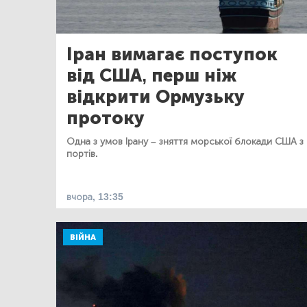
Іран вимагає поступок
від США, перш ніж
відкрити Ормузьку
протоку
Одна з умов Ірану – зняття морської блокади США з
портів.
вчора, 13:35
ВІЙНА