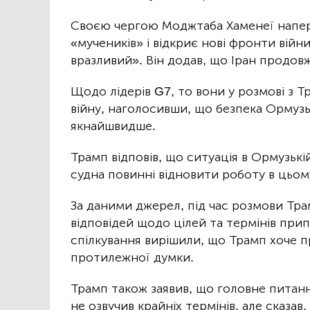
Своєю чергою Моджтаба Хаменеї напере
«мучеників» і відкриє нові фронти війни
вразливий». Він додав, що Іран продов
Щодо лідерів G7, то вони у розмові з 
війну, наголосивши, що безпека Ормузь
якнайшвидше.
Трамп відповів, що ситуація в Ормузьк
судна повинні відновити роботу в цьом
За даними джерел, під час розмови Тра
відповідей щодо цілей та термінів прип
спілкування вирішили, що Трамп хоче п
протилежної думки.
Трамп також заявив, що головне питанн
не озвучив крайніх термінів, але сказа