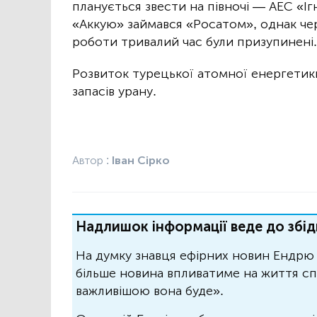
планується звести на півночі — АЕС «І
«Аккую» займався «Росатом», однак чер
роботи тривалий час були призупинені.
Розвиток турецької атомної енергетик
запасів урану.
Автор :
Іван Сірко
Надлишок інформації веде до збід
На думку знавця ефірних новин Ендрю 
більше новина впливатиме на життя спо
важливішою вона буде».