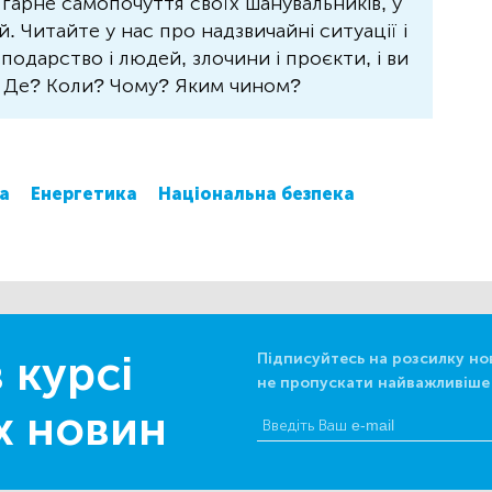
 гарне самопочуття своїх шанувальників, у
 Читайте у нас про надзвичайні ситуації і
осподарство і людей, злочини і проєкти, і ви
? Де? Коли? Чому? Яким чином?
а
Енергетика
Національна безпека
 курсі
Підписуйтесь на розсилку но
не пропускати найважливіше
х новин