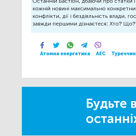
Останній Бастіон, дбаючи про статки і
кожній новині максимально конкретний.
конфлікти, дії і бездіяльність влади, г
завжди першими дізнаєтеся: Хто? Що
Атомна енергетика
АЕС
Туреччин
Будьте в
останні