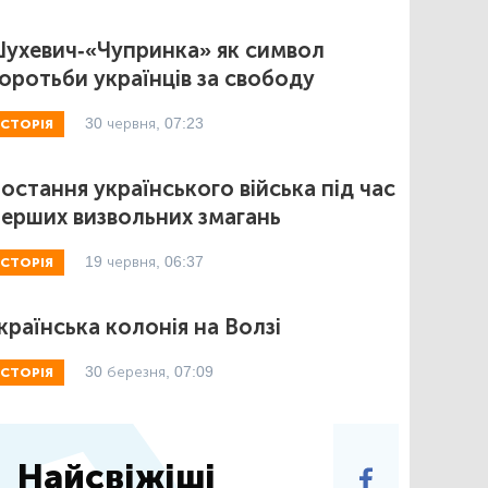
ухевич-«Чупринка» як символ
оротьби українців за свободу
30 червня, 07:23
ІСТОРІЯ
остання українського війська під час
ерших визвольних змагань
19 червня, 06:37
ІСТОРІЯ
країнська колонія на Волзі
30 березня, 07:09
ІСТОРІЯ
Найсвіжіші