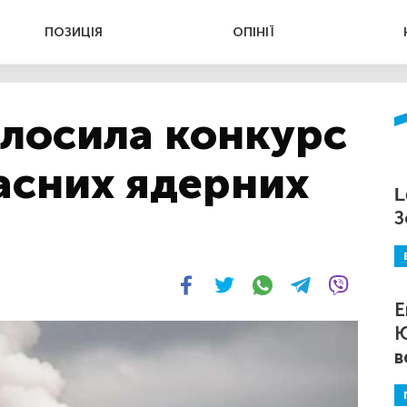
ПОЗИЦІЯ
ОПІНІЇ
олосила конкурс
асних ядерних
L
З
Е
Ю
в