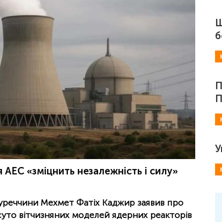
Ш
б
П
П
У
 АЕС «зміцнить незалежність і силу»
Туреччини Мехмет Фатіх Каджир заявив про
суто вітчизняних моделей ядерних реакторів