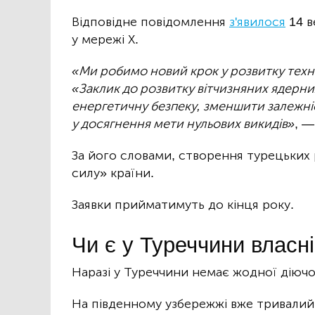
Відповідне повідомлення
з'явилося
14 в
у мережі Х.
«Ми робимо новий крок у розвитку тех
«Заклик до розвитку вітчизняних ядерни
енергетичну безпеку, зменшити залежніс
у досягнення мети нульових викидів»
, —
За його словами, створення турецьких 
силу» країни.
Заявки прийматимуть до кінця року.
Чи є у Туреччини власн
Наразі у Туреччини немає жодної діючо
На південному узбережжі вже тривалий 