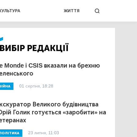
КУЛЬТУРА
ЖИТТЯ
ВИБІР РЕДАКЦІЇ
e Monde і CSIS вказали на брехню
еленського
01 серпня, 18:28
ВІЙНА
кскуратор Великого будівництва
рій Голик готується «заробити» на
етеранах
23 липня, 11:03
ПОЛІТИКА