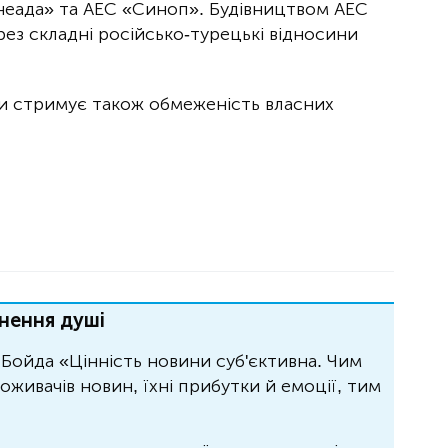
гнеада» та АЕС «Синоп». Будівництвом АЕС
ез складні російсько-турецькі відносини
и стримує також обмеженість власних
нення душі
Бойда «Цінність новини суб'єктивна. Чим
живачів новин, їхні прибутки й емоції, тим