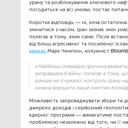
урану та розблокування ключового наф
погодиться на всі умови, постає питання
Коротка відповідь — ні, хоча остаточна
змінитися з часом. Іран зазнає змін ун
полягає в тому, яких саме. Після вста
від більш агресивної та посиленої Ісла
вважає
Марк Чемпіон, колумніст Bloomb
«Найбільш очевидна причина вважати,
виправдала б війну, полягає в тому, щ
раніше не існувало: контроль Ірану н
можна вирішити лише зняттям блокад
Можливість запроваджувати збори та д
джерело доходів і серйозний геополіти
ядерної програми — вимагатиме пості
проблемою незалежно від того, чи її 