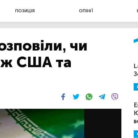
ПОЗИЦІЯ
ОПІНІЇ
озповіли, чи
іж США та
L
З
Е
Ю
в