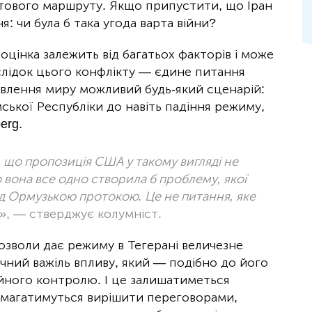
тового маршруту. Якщо припустити, що Іран
: чи була б така угода варта війни?
 оцінка залежить від багатьох факторів і може
аслідок цього конфлікту — єдине питання
новлення миру можливий будь-який сценарій:
мської Республіки до навіть падіння режиму,
erg.
 що пропозиція США у такому вигляді не
о вона все одно створила б проблему, якої
ад Ормузькою протокою. Це не питання, яке
»
, — стверджує колумніст.
озволи дає режиму в Тегерані величезне
чний важіль впливу, який — подібно до його
йного контролю. І це залишатиметься
намагатимуться вирішити переговорами,