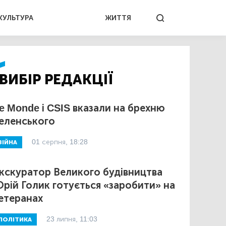
КУЛЬТУРА
ЖИТТЯ
ВИБІР РЕДАКЦІЇ
e Monde і CSIS вказали на брехню
еленського
01 серпня, 18:28
ВІЙНА
кскуратор Великого будівництва
рій Голик готується «заробити» на
етеранах
23 липня, 11:03
ПОЛІТИКА