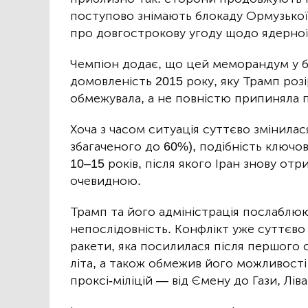
поступово знімають блокаду Ормузької
про довгострокову угоду щодо ядерної
Чемпіон додає, що цей меморандум у б
домовленість 2015 року, яку Трамп розі
обмежувала, а не повністю припиняла п
Хоча з часом ситуація суттєво змінилася
збагаченого до 60%), подібність ключо
10–15 років, після якого Іран знову от
очевидною.
Трамп та його адміністрація послаблюю
непослідовність. Конфлікт уже суттєво 
ракети, яка посилилася після першого 
літа, а також обмежив його можливост
проксі-міліцій — від Ємену до Гази, Ліва