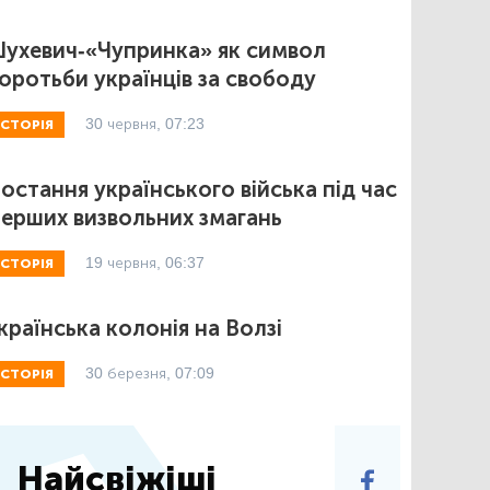
ухевич-«Чупринка» як символ
оротьби українців за свободу
30 червня, 07:23
ІСТОРІЯ
остання українського війська під час
ерших визвольних змагань
19 червня, 06:37
ІСТОРІЯ
країнська колонія на Волзі
30 березня, 07:09
ІСТОРІЯ
Найсвіжіші