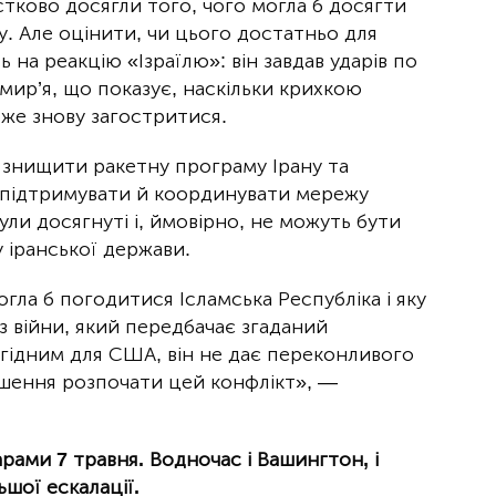
стково досягли того, чого могла б досягти
у. Але оцінити, чи цього достатньо для
на реакцію «Ізраїлю»: він завдав ударів по
мир’я, що показує, наскільки крихкою
оже знову загостритися.
 знищити ракетну програму Ірану та
 підтримувати й координувати мережу
були досягнуті і, ймовірно, не можуть бути
 іранської держави.
огла б погодитися Ісламська Республіка і яку
 із війни, який передбачає згаданий
гідним для США, він не дає переконливого
ішення розпочати цей конфлікт», —
рами 7 травня. Водночас і Вашингтон, і
шої ескалації.