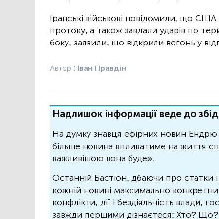
Іранські військові повідомили, що США 
протоку, а також завдали ударів по тери
боку, заявили, що відкрили вогонь у від
Автор :
Іван Правдін
Надлишок інформації веде до збід
На думку знавця ефірних новин Ендрю 
більше новина впливатиме на життя спо
важливішою вона буде».
Останній Бастіон, дбаючи про статки і
кожній новині максимально конкретний.
конфлікти, дії і бездіяльність влади, г
завжди першими дізнаєтеся: Хто? Що