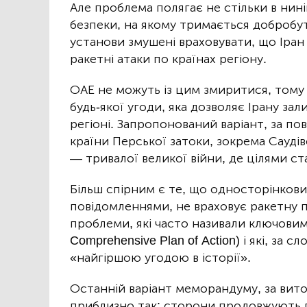
Але проблема полягає не стільки в ниніш
безпеки, на якому тримається добробут
установи змушені враховувати, що Іран
ракетні атаки по країнах регіону.
ОАЕ не можуть із цим змиритися, тому 
будь-якої угоди, яка дозволяє Ірану зал
регіоні. Запропонований варіант, за по
країни Перської затоки, зокрема Саудів
— тривалої великої війни, де цілями с
Більш спірним є те, що односторінков
повідомленнями, не враховує ракетну 
проблеми, які часто називали ключовим
Comprehensive Plan of Action) і які, за 
«найгіршою угодою в історії».
Останній варіант меморандуму, за вито
приблизно так: сторони продовжують п