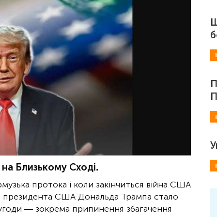
Ш
б
П
П
У
л на Близькому Сході.
рмузька протока і коли закінчиться війна США
ації президента США Дональда Трампа стало
 угоди — зокрема припинення збагачення