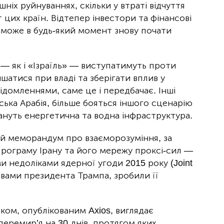
ніх руйнуваннях, скільки у втраті відчуття
 цих країн. Відтепер інвестори та фінансові
 може в будь-який момент знову почати
— як і «Ізраїль» — виступатимуть проти
ишатися при владі та зберігати вплив у
відомленнями, саме це і передбачає. Інші
ська Арабія, більше бояться іншого сценарію
тануть енергетична та водна інфраструктура.
ий меморандум про взаєморозуміння, за
програму Ірану та його мережу проксі-сил —
и недоліками ядерної угоди 2015 року (Joint
словами президента Трампа, зробили її
ком, опублікованим Axios, виглядає
еремир’я на 30 днів, протягом яких