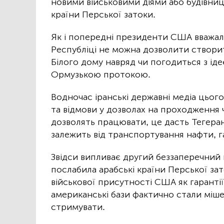
новими військовими діями або будівни
країни Перської затоки.
Як і попередні президенти США вважал
Республіці не можна дозволити створи
Білого дому навряд чи погодиться з ід
Ормузькою протокою.
Водночас іранські державні медіа цьог
та відмови у дозволах на проходження 
дозволять працювати, це дасть Тегерану
залежить від транспортування нафти, га
Звідси випливає другий беззаперечний 
послабила арабські країни Перської зат
військової присутності США як гарантії 
американські бази фактично стали мішен
стримувати.