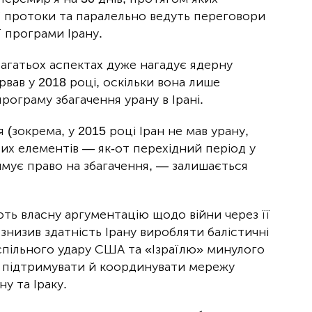
 протоки та паралельно ведуть переговори
 програми Ірану.
агатьох аспектах дуже нагадує ядерну
рвав у 2018 році, оскільки вона лише
рограму збагачення урану в Ірані.
 (зокрема, у 2015 році Іран не мав урану,
вих елементів — як-от перехідний період у
римує право на збагачення, — залишається
ть власну аргументацію щодо війни через її
знизив здатність Ірану виробляти балістичні
спільного удару США та «Ізраїлю» минулого
і підтримувати й координувати мережу
ну та Іраку.