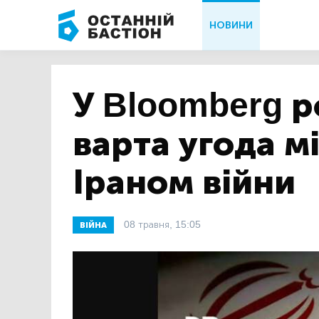
НОВИНИ
У Bloomberg р
варта угода м
Іраном війни
08 травня, 15:05
ВІЙНА