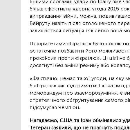
Іншими словами, удари по Ірану вже ча
більш ефективна ядерна угода 2015 рок
виправдання війни, можна, подивившись 
Бейруту навіть після оголошеного пере
залишається ситуація і як легко вона м
Пріоритетами «Ізраїлю» було повністю
остаточно позбавити його можливості
проксі-сил проти «Ізраїлю». Ці цілі не 
досягнуті без зміни режиму або колапсу
«Фактично, немає такої угоди, на яку м
б «Ізраїль» міг підтримати. І хоча вихід
меморандум про взаєморозуміння, є ви
стратегічного обґрунтування самого р
підсумував Чемпіон.
Нагадаємо, США та Іран обмінялися уда
Тегеран заявили, що не прагнуть подаль