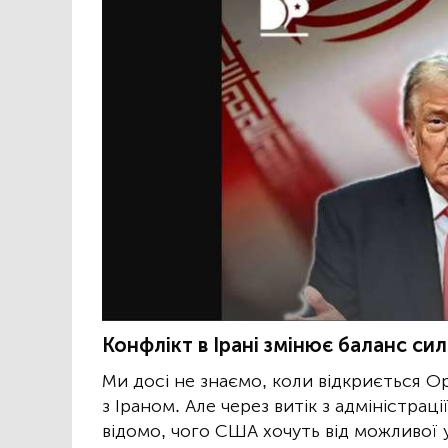
Конфлікт в Ірані змінює баланс си
Ми досі не знаємо, коли відкриється О
з Іраном. Але через витік з адміністр
відомо, чого США хочуть від можливої