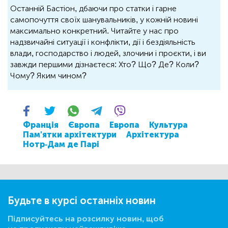
Останній Бастіон, дбаючи про статки і гарне
самопочуття своїх шанувальників, у кожній новині
максимально конкретний. Читайте у нас про
надзвичайні ситуації і конфлікти, дії і бездіяльність
влади, господарство і людей, злочини і проєкти, і ви
завжди першими дізнаєтеся: Хто? Що? Де? Коли?
Чому? Яким чином?
Франція
Європа
Европа
Культура
Пам'ятки архітектури
Архітектура
Нотр-Дам де Парі
Будьте в курсі останніх новин
Підписуйтесь на розсилку новин, щоб