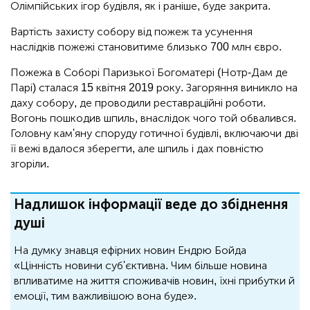
Олімпійських ігор будівля, як і раніше, буде закрита.
Вартість захисту собору від пожеж та усунення
наслідків пожежі становитиме близько 700 млн євро.
Пожежа в Соборі Паризької Богоматері (Нотр-Дам де
Парі) сталася 15 квітня 2019 року. Загоряння виникло на
даху собору, де проводили реставраційні роботи.
Вогонь пошкодив шпиль, внаслідок чого той обвалився.
Головну кам'яну споруду готичної будівлі, включаючи дві
її вежі вдалося зберегти, але шпиль і дах повністю
згоріли.
Надлишок інформації веде до збіднення
душі
На думку знавця ефірних новин Ендрю Бойда
«Цінність новини суб'єктивна. Чим більше новина
впливатиме на життя споживачів новин, їхні прибутки й
емоції, тим важливішою вона буде».