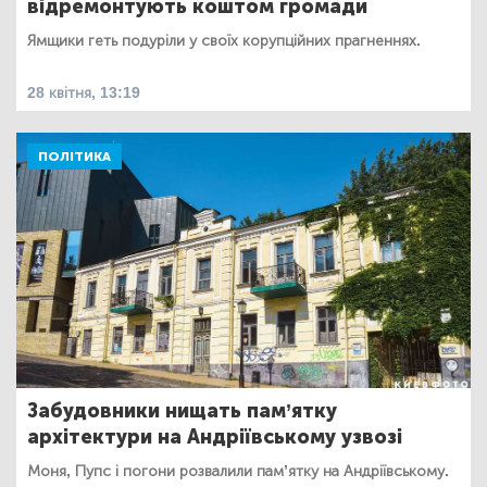
відремонтують коштом громади
Ямщики геть подуріли у своїх корупційних прагненнях.
28 квітня, 13:19
ПОЛІТИКА
Забудовники нищать пам’ятку
архітектури на Андріївському узвозі
Моня, Пупс і погони розвалили пам’ятку на Андріївському.