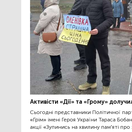
Активісти «Дії» та «Грому» долучил
Сьогодні представники Політичної парті
«Грім» імені Героя України Тараса Боб
акції «Зупинись на хвилину пам’яті про