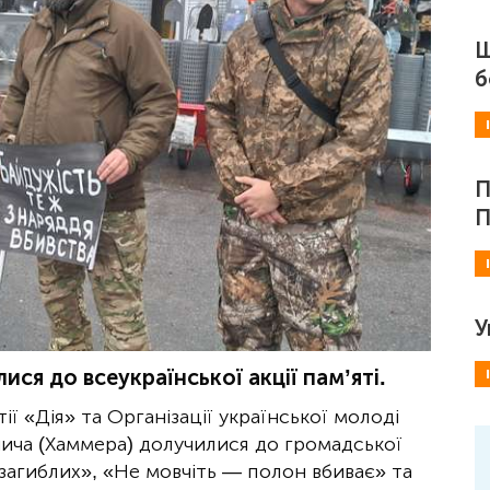
Ш
б
П
П
У
ися до всеукраїнської акції пам’яті.
ї «Дія» та Організації української молоді
анича (Хаммера) долучилися до громадської
 загиблих», «Не мовчіть — полон вбиває» та