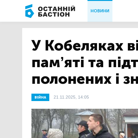
НОВИНИ
У Кобеляках в
пам’яті та пі
полонених і з
21.11.2025, 14:05
ВІЙНА