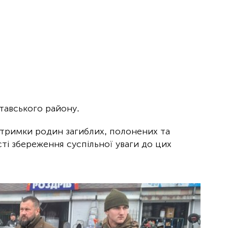
лтавського району.
дтримки родин загиблих, полонених та
сті збереження суспільної уваги до цих