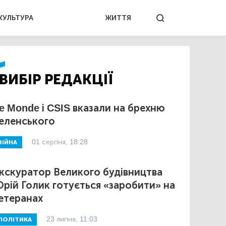
КУЛЬТУРА
ЖИТТЯ
ВИБІР РЕДАКЦІЇ
e Monde і CSIS вказали на брехню
еленського
01 серпня, 18:28
ВІЙНА
кскуратор Великого будівництва
рій Голик готується «заробити» на
етеранах
23 липня, 11:03
ПОЛІТИКА