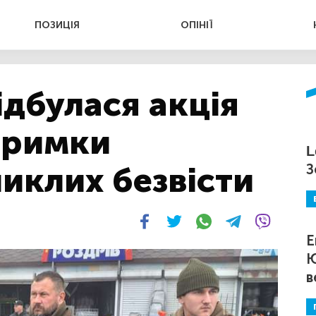
ПОЗИЦІЯ
ОПІНІЇ
ідбулася акція
дтримки
L
никлих безвісти
З
Е
Ю
в