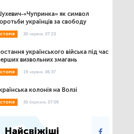
ухевич-«Чупринка» як символ
оротьби українців за свободу
30 червня, 07:23
ІСТОРІЯ
остання українського війська під час
ерших визвольних змагань
19 червня, 06:37
ІСТОРІЯ
країнська колонія на Волзі
30 березня, 07:09
ІСТОРІЯ
Найсвіжіші