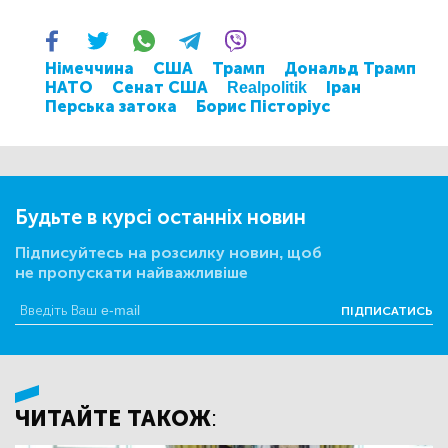
Німеччина
США
Трамп
Дональд Трамп
НАТО
Сенат США
Realpolitik
Іран
Перська затока
Борис Пісторіус
Будьте в курсі останніх новин
Підписуйтесь на розсилку новин, щоб
не пропускати найважливіше
ПІДПИСАТИСЬ
ЧИТАЙТЕ ТАКОЖ: