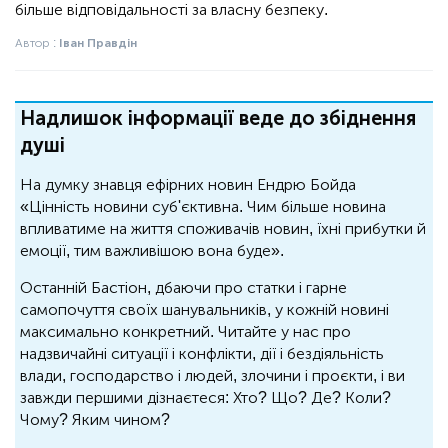
більше відповідальності за власну безпеку.
Автор :
Іван Правдін
Надлишок інформації веде до збіднення
душі
На думку знавця ефірних новин Ендрю Бойда
«Цінність новини суб'єктивна. Чим більше новина
впливатиме на життя споживачів новин, їхні прибутки й
емоції, тим важливішою вона буде».
Останній Бастіон, дбаючи про статки і гарне
самопочуття своїх шанувальників, у кожній новині
максимально конкретний. Читайте у нас про
надзвичайні ситуації і конфлікти, дії і бездіяльність
влади, господарство і людей, злочини і проєкти, і ви
завжди першими дізнаєтеся: Хто? Що? Де? Коли?
Чому? Яким чином?