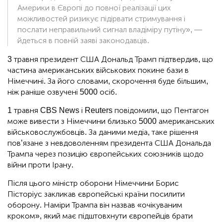
Америки в Європі до повної реалізації цих
можливостей ризикує підірвати стримування і
послати неправильний сигнал владіміру путіну», —
йдеться в повній заяві законодавців.
3 травня президент США Дональд Трамп підтвердив, що
частина американських військових покине бази в
Німеччині. За його словами, скорочення буде більшим,
ніж раніше озвучені 5000 осіб.
1 травня CBS News і Reuters повідомили, що Пентагон
може вивести з Німеччини близько 5000 американських
військовослужбовців. За даними медіа, таке рішення
пов’язане з невдоволенням президента США Дональда
Трампа через позицію європейських союзників щодо
війни проти Ірану.
Після цього міністр оборони Німеччини Борис
Пісторіус закликав європейські країни посилити
оборону. Наміри Трампа він назвав «очікуваним
кроком», який має підштовхнути європейців брати