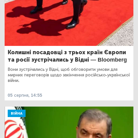
Колишні посадовці з трьох країн Європи
та росії зустрічались у Відні — Bloomberg
Вони зустрічались у Відні, щоб обговорити умови для
мирних переговорів щодо закінчення російсько-української
війни.
05 серпня, 14:55
ВІЙНА