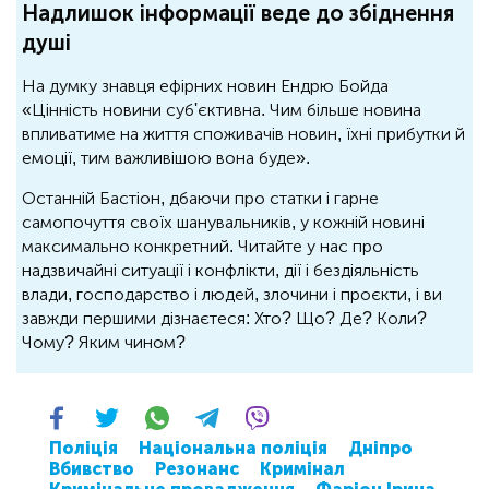
Надлишок інформації веде до збіднення
душі
На думку знавця ефірних новин Ендрю Бойда
«Цінність новини суб'єктивна. Чим більше новина
впливатиме на життя споживачів новин, їхні прибутки й
емоції, тим важливішою вона буде».
Останній Бастіон, дбаючи про статки і гарне
самопочуття своїх шанувальників, у кожній новині
максимально конкретний. Читайте у нас про
надзвичайні ситуації і конфлікти, дії і бездіяльність
влади, господарство і людей, злочини і проєкти, і ви
завжди першими дізнаєтеся: Хто? Що? Де? Коли?
Чому? Яким чином?
Поліція
Національна поліція
Дніпро
Вбивство
Резонанс
Кримінал