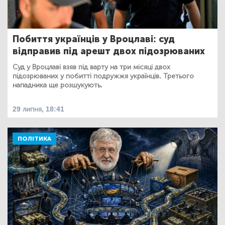
Побиття українців у Вроцлаві: суд
відправив під арешт двох підозрюваних
Суд у Вроцлаві взяв під варту на три місяці двох
підозрюваних у побитті подружжя українців. Третього
нападника ще розшукують.
29 липня, 18:41
ПОЛІТИКА