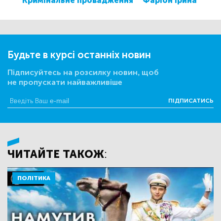
Кримінальне провадження
Фаріон Ірина
Будьте в курсі останніх новин
Підписуйтесь на розсилку новин, щоб
не пропускати найважливіше
ПІДПИСАТИСЬ
ЧИТАЙТЕ ТАКОЖ:
ПОЛІТИКА