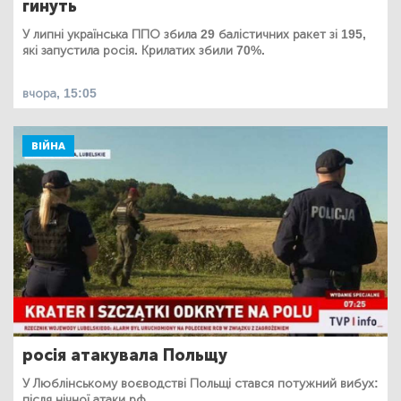
гинуть
У липні українська ППО збила 29 балістичних ракет зі 195,
які запустила росія. Крилатих збили 70%.
вчора, 15:05
ВІЙНА
росія атакувала Польщу
У Люблінському воєводстві Польщі стався потужний вибух:
після нічної атаки рф.