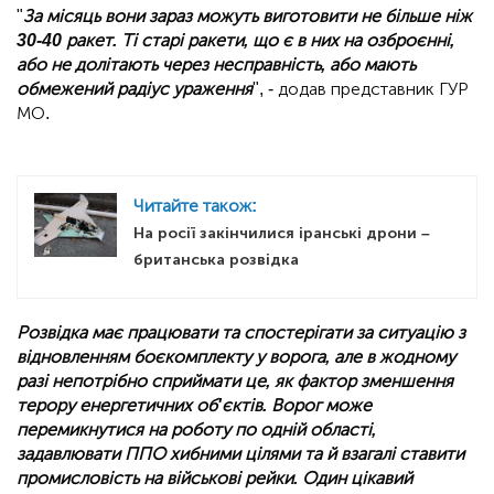
"
За місяць вони зараз можуть виготовити не більше ніж
30-40 ракет. Ті старі ракети, що є в них на озброєнні,
або не долітають через несправність, або мають
обмежений радіус ураження
", - додав представник ГУР
МО.
Читайте також:
На росії закінчилися іранські дрони –
британська розвідка
Розвідка має працювати та спостерігати за ситуацію з
відновленням боєкомплекту у ворога, але в жодному
разі непотрібно сприймати це, як фактор зменшення
терору енергетичних об'єктів. Ворог може
перемикнутися на роботу по одній області,
задавлювати ППО хибними цілями та й взагалі ставити
промисловість на військові рейки. Один цікавий