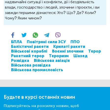
надзвичайні ситуації і конфлікти, дії і бездіяльність
влади, господарство і людей, злочини і проєкти, і ви
завжди першими дізнаєтеся: Хто? Що? Де? Коли?
Чому? Яким чином?
БПЛА
Повітряні сили ЗСУ
ППО
Балістичні ракети
Крилаті ракети
Військові кораблі
Воєнні злочини
Терор
Ракетний терор
Тероризм
Шахед
Розвідка
Військова авіація
Військова розвідка
Військова промисловість
Будьте в курсі останніх новин
Підписуйтесь на розсилку новин, щоб