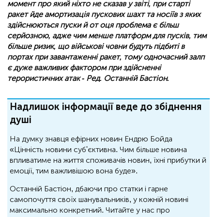
момент про який ніхто не сказав у звіті, при старті
ракет йде амортизація пускових шахт та носіїв з яких
здійснюються пуски й от оця проблема є більш
серйозною, адже чим менше платформ для пусків, тим
більше ризик, що військові човни будуть підбиті в
портах при завантаженні ракет, тому одночасний залп
є дуже важливих фактором при здійсненні
терористичних атак - Ред. Останній Бастіон.
Надлишок інформації веде до збіднення
душі
На думку знавця ефірних новин Ендрю Бойда
«Цінність новини суб'єктивна. Чим більше новина
впливатиме на життя споживачів новин, їхні прибутки й
емоції, тим важливішою вона буде».
Останній Бастіон, дбаючи про статки і гарне
самопочуття своїх шанувальників, у кожній новині
максимально конкретний. Читайте у нас про