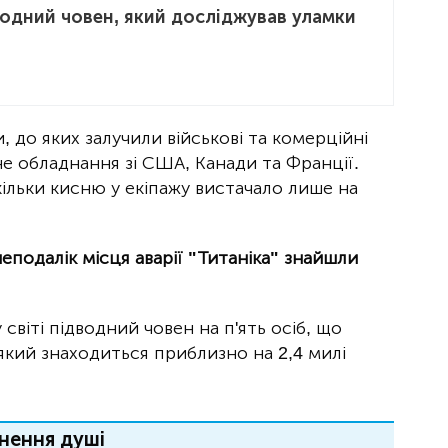
водний човен, який досліджував уламки
 до яких залучили військові та комерційні
не обладнання зі США, Канади та Франції.
кільки кисню у екіпажу вистачало лише на
неподалік місця аварії "Титаніка" знайшли
світі підводний човен на п'ять осіб, що
 який знаходиться приблизно на 2,4 милі
нення душі