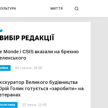
КУЛЬТУРА
ЖИТТЯ
ВИБІР РЕДАКЦІЇ
e Monde і CSIS вказали на брехню
еленського
01 серпня, 18:28
ВІЙНА
кскуратор Великого будівництва
рій Голик готується «заробити» на
етеранах
23 липня, 11:03
ПОЛІТИКА