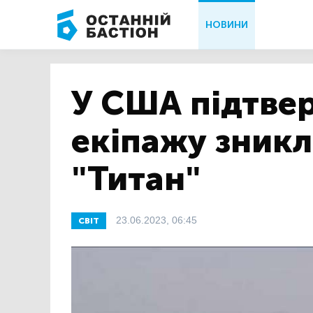
НОВИНИ
У США підтве
екіпажу зник
"Титан"
23.06.2023, 06:45
СВІТ