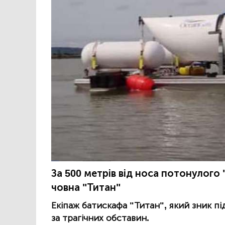
За 500 метрів від носа потонулого
човна "Титан"
Екіпаж батискафа "Титан", який зник під
за трагічних обставин.