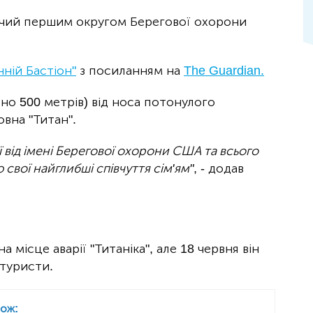
ючий першим округом Берегової охорони
ній Бастіон"
з посиланням на
The Guardian.
зно 500 метрів) від носа потонулого
овна "Титан".
ї від імені Берегової охорони США та всього
свої найглибші співчуття сім'ям"
, - додав
 місце аварії "Титаніка", але 18 червня він
 туристи.
кож: