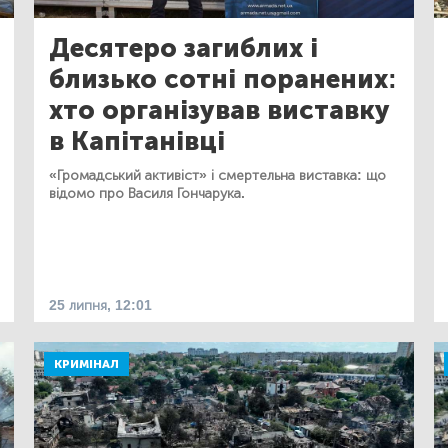
Десятеро загиблих і
близько сотні поранених:
хто організував виставку
в Капітанівці
«Громадський активіст» і смертельна виставка: що
відомо про Василя Гончарука.
25 липня, 12:01
КРИМІНАЛ