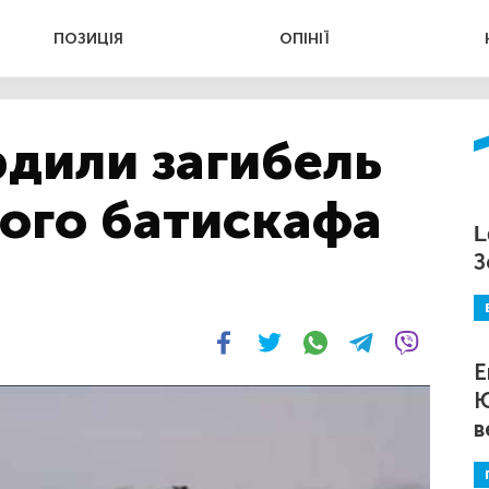
ПОЗИЦІЯ
ОПІНІЇ
рдили загибель
лого батискафа
L
З
Е
Ю
в