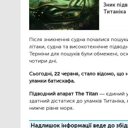
Зник під
Титаніка
Після зникнення судна почалися пошуки,
літаки, судна та високотехнічне підвод
Терміни для пошуків були обмежені, ос
чотири дні.
Сьогодні, 22 червня, стало відомо, що 
уламки батискафа.
Підводний апарат The Titan
— єдиний у 
здатний дістатися до уламків Титаніка,
нижче рівня моря.
Надлишок інформації веде до збід