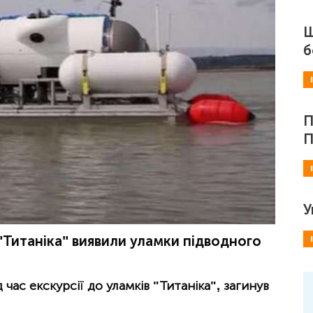
Ш
б
П
П
У
 "Титаніка" виявили уламки підводного
 час екскурсії до уламків "Титаніка", загинув