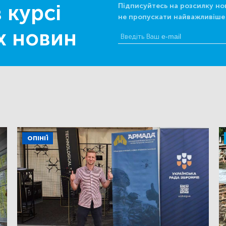
 курсі
Підписуйтесь на розсилку но
не пропускати найважливіше
х новин
ОПІНІЇ