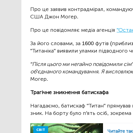
Про це заявив контрадмірал, команду
США Джон Могер.
Про це повідомляє медіа агенція
"Остан
За його словами, за 1600 футів (прибли
"Титаніка" виявили уламки підводного ч
"Після цього ми негайно повідомили сім'
об'єднаного командування. Я висловлюю 
Могер.
Трагічне зникнення батискафа
Нагадаємо, батискаф "Титан" прямував на
зник. На борту було п'ять осіб, зокрема
СВІТ
Читайте та