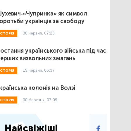
ухевич-«Чупринка» як символ
оротьби українців за свободу
30 червня, 07:23
ІСТОРІЯ
остання українського війська під час
ерших визвольних змагань
19 червня, 06:37
ІСТОРІЯ
країнська колонія на Волзі
30 березня, 07:09
ІСТОРІЯ
Найсвіжіші