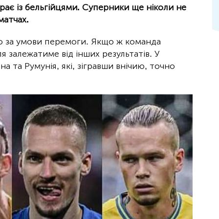
грає із бельгійцями. Суперники ще ніколи не
матчах.
 за умови перемоги. Якщо ж команда
ля залежатиме від інших результатів. У
а та Румунія, які, зігравши внічию, точно