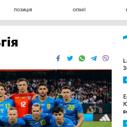
ПОЗИЦІЯ
ОПІНІЇ
гія
L
З
Е
Ю
в