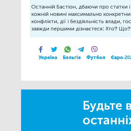
Останній Бастіон, дбаючи про статки і
кожній новині максимально конкретний.
конфлікти, дії і бездіяльність влади, г
завжди першими дізнаєтеся: Хто? Що
Україна
Бельгія
Футбол
Євро-20
Будьте в
останні