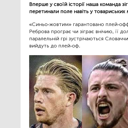
Вперше у своїй історії наша команда зі
перетинали поле навіть у товариських 
«Синьо-жовтим» гарантовано плей-офф
Реброва програє чи зіграє внічию, її до
паралельній грі зустрічаються Словаччин
вийдуть до плей-оф.