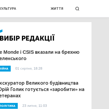
КУЛЬТУРА
ЖИТТЯ
ВИБІР РЕДАКЦІЇ
e Monde і CSIS вказали на брехню
еленського
01 серпня, 18:28
ВІЙНА
кскуратор Великого будівництва
рій Голик готується «заробити» на
етеранах
23 липня, 11:03
ПОЛІТИКА