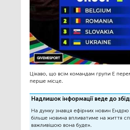
Цікаво, що всім командам групи Е перем
перше місце.
Надлишок інформації веде до збід
На думку знавця ефірних новин Ендрю 
більше новина впливатиме на життя спо
важливішою вона буде».