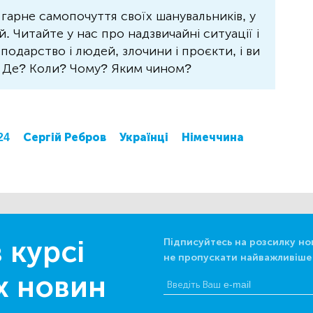
 гарне самопочуття своїх шанувальників, у
 Читайте у нас про надзвичайні ситуації і
осподарство і людей, злочини і проєкти, і ви
? Де? Коли? Чому? Яким чином?
24
Сергій Ребров
Українці
Німеччина
 курсі
Підписуйтесь на розсилку но
не пропускати найважливіше
х новин