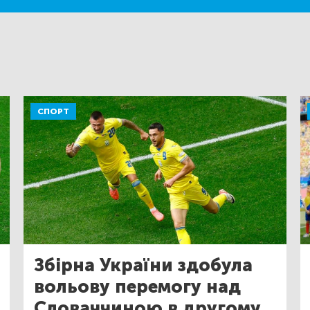
СПОРТ
Збірна України здобула
вольову перемогу над
Словаччиною в другому