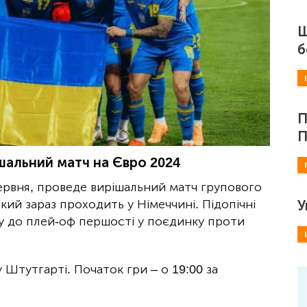
Ш
б
П
П
ішальний матч на Євро 2024
червня, проведе вирішальний матч групового
кий зараз проходить у Німеччині. Підопічні
У
ку до плей-оф першості у поєдинку проти
Штутгарті. Початок гри – о 19:00 за