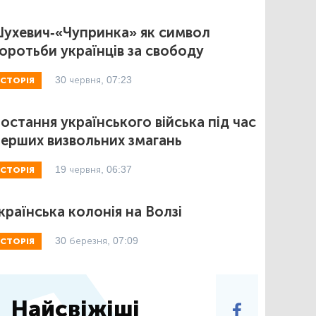
ухевич-«Чупринка» як символ
оротьби українців за свободу
30 червня, 07:23
ІСТОРІЯ
остання українського війська під час
ерших визвольних змагань
19 червня, 06:37
ІСТОРІЯ
країнська колонія на Волзі
30 березня, 07:09
ІСТОРІЯ
Найсвіжіші