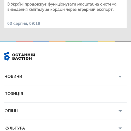
В Україні продовжує функціонувати масштабна система
виведення капіталу за кордон через аграрний експорт.
03 серпня, 09:16
НОВИНИ
Усі новини
Кримінал
Полтава
ПОЗИЦІЯ
Політика
Війна
Світ
ОПІНІЇ
Економіка
Спорт
Головред
Володимир Бойко
Ростислав
КУЛЬТУРА
Мартинюк