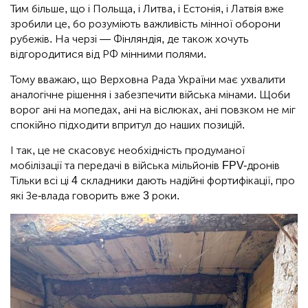
Тим більше, що і Польща, і Литва, і Естонія, і Латвія вже
зробили це, бо розуміють важливість мінної оборони
рубежів. На черзі — Фінляндія, де також хочуть
відгородитися від РФ мінними полями.
Тому вважаю, що Верховна Рада України має ухвалити
аналогічне рішення і забезпечити війська мінами. Щоби
ворог ані на мопедах, ані на віслюках, ані повзком не міг
спокійно підходити впритул до наших позицій.
І так, це не скасовує необхідність продуманої
мобілізації та передачі в війська мільйонів FPV-дронів
Тільки всі ці 4 складники дають надійні фортифікації, про
які Зе-влада говорить вже 3 роки.