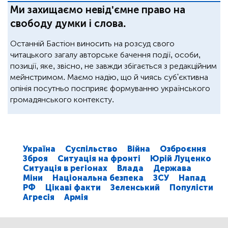
Ми захищаємо невід'ємне право на
свободу думки і слова.
Останній Бастіон виносить на розсуд свого
читацького загалу авторське бачення події, особи,
позиції, яке, звісно, не завжди збігається з редакційним
мейнстримом. Маємо надію, що й чиясь суб'єктивна
опінія посутньо посприяє формуванню українського
громадянського контексту.
Україна
Суспільство
Війна
Озброєння
Зброя
Ситуація на фронті
Юрій Луценко
Ситуація в регіонах
Влада
Держава
Міни
Національна безпека
ЗСУ
Напад
РФ
Цікаві факти
Зеленський
Популісти
Агресія
Армія