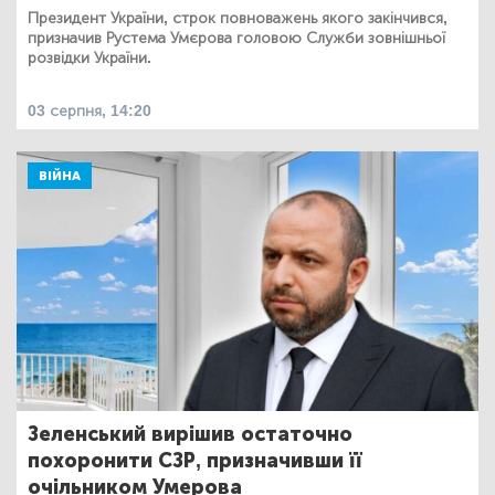
Президент України, строк повноважень якого закінчився,
призначив Рустема Умєрова головою Служби зовнішньої
розвідки України.
03 серпня, 14:20
ВІЙНА
Зеленський вирішив остаточно
похоронити СЗР, призначивши її
очільником Умерова