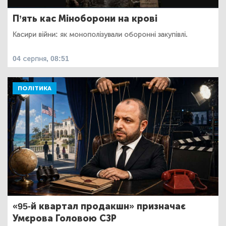
П’ять кас Міноборони на крові
Касири війни: як монополізували оборонні закупівлі.
04 серпня, 08:51
ПОЛІТИКА
«95-й квартал продакшн» призначає
Умєрова Головою СЗР