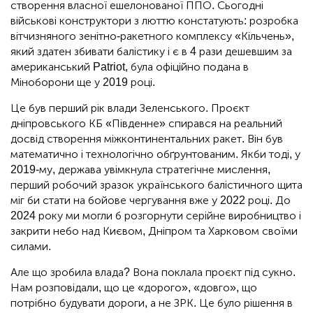
створення власної ешелонованої ППО. Сьогодні
військові конструктори з люттю констатують: розробка
вітчизняного зенітно-ракетного комплексу «Кільчень»,
який здатен збивати балістику і є в 4 рази дешевшим за
американський Patriot, була офіційно подана в
Міноборони ще у 2019 році.
Це був перший рік влади Зеленського. Проєкт
дніпровського КБ «Південне» спирався на реальний
досвід створення міжконтинентальних ракет. Він був
математично і технологічно обґрунтованим. Якби тоді, у
2019-му, держава увімкнула стратегічне мислення,
перший робочий зразок українського балістичного щита
міг би стати на бойове чергування вже у 2022 році. До
2024 року ми могли б розгорнути серійне виробництво і
закрити небо над Києвом, Дніпром та Харковом своїми
силами.
Але що зробила влада? Вона поклала проєкт під сукно.
Нам розповідали, що це «дорого», «довго», що
потрібно будувати дороги, а не ЗРК. Це було рішення в