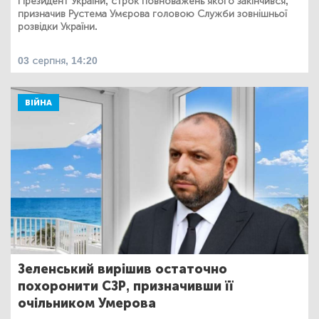
Президент України, строк повноважень якого закінчився,
призначив Рустема Умєрова головою Служби зовнішньої
розвідки України.
03 серпня, 14:20
ВІЙНА
Зеленський вирішив остаточно
похоронити СЗР, призначивши її
очільником Умерова