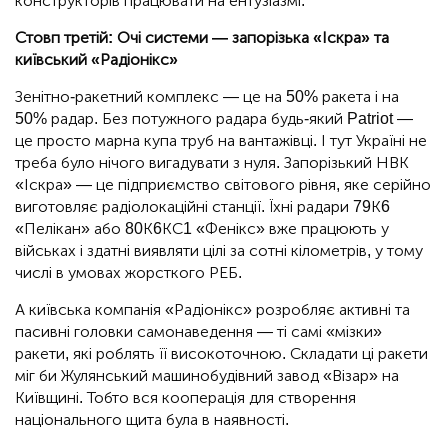
конструкторів працювати на ентузіазмі.
Стовп третій: Очі системи — запорізька «Іскра» та
київський «Радіонікс»
Зенітно-ракетний комплекс — це на 50% ракета і на
50% радар. Без потужного радара будь-який Patriot —
це просто марна купа труб на вантажівці. І тут Україні не
треба було нічого вигадувати з нуля. Запорізький НВК
«Іскра» — це підприємство світового рівня, яке серійно
виготовляє радіолокаційні станції. Їхні радари 79К6
«Пелікан» або 80К6КС1 «Фенікс» вже працюють у
військах і здатні виявляти цілі за сотні кілометрів, у тому
числі в умовах жорсткого РЕБ.
А київська компанія «Радіонікс» розробляє активні та
пасивні головки самонаведення — ті самі «мізки»
ракети, які роблять її високоточною. Складати ці ракети
міг би Жулянський машинобудівний завод «Візар» на
Київщині. Тобто вся кооперація для створення
національного щита була в наявності.