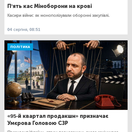
П’ять кас Міноборони на крові
Касири війни: як монополізували оборонні закупівлі.
04 серпня, 08:51
ПОЛІТИКА
«95-й квартал продакшн» призначає
Умєрова Головою СЗР