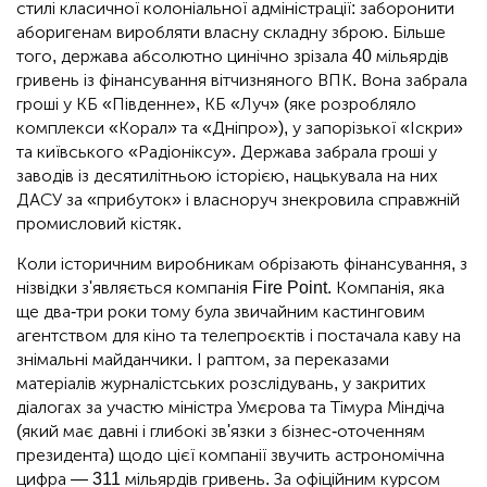
стилі класичної колоніальної адміністрації: заборонити
аборигенам виробляти власну складну зброю. Більше
того, держава абсолютно цинічно зрізала 40 мільярдів
гривень із фінансування вітчизняного ВПК. Вона забрала
гроші у КБ «Південне», КБ «Луч» (яке розробляло
комплекси «Корал» та «Дніпро»), у запорізької «Іскри»
та київського «Радіоніксу». Держава забрала гроші у
заводів із десятилітньою історією, нацькувала на них
ДАСУ за «прибуток» і власноруч знекровила справжній
промисловий кістяк.
Коли історичним виробникам обрізають фінансування, з
нізвідки з'являється компанія Fire Point. Компанія, яка
ще два-три роки тому була звичайним кастинговим
агентством для кіно та телепроєктів і постачала каву на
знімальні майданчики. І раптом, за переказами
матеріалів журналістських розслідувань, у закритих
діалогах за участю міністра Умєрова та Тімура Міндіча
(який має давні і глибокі зв'язки з бізнес-оточенням
президента) щодо цієї компанії звучить астрономічна
цифра — 311 мільярдів гривень. За офіційним курсом