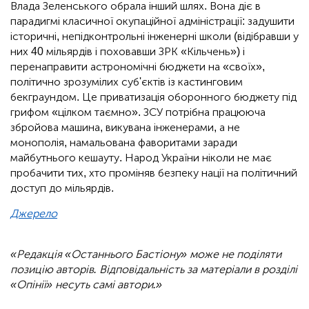
Влада Зеленського обрала інший шлях. Вона діє в
парадигмі класичної окупаційної адміністрації: задушити
історичні, непідконтрольні інженерні школи (відібравши у
них 40 мільярдів і поховавши ЗРК «Кільчень») і
перенаправити астрономічні бюджети на «своїх»,
політично зрозумілих суб'єктів із кастинговим
бекграундом. Це приватизація оборонного бюджету під
грифом «цілком таємно». ЗСУ потрібна працююча
збройова машина, викувана інженерами, а не
монополія, намальована фаворитами заради
майбутнього кешауту. Народ України ніколи не має
пробачити тих, хто проміняв безпеку нації на політичний
доступ до мільярдів.
Джерело
«Редакція «Останнього Бастіону» може не поділяти
позицію авторів. Відповідальність за матеріали в розділі
«Опінії» несуть самі автори.»