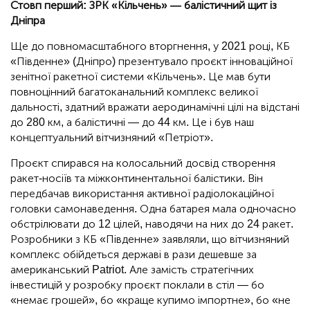
Стовп перший: ЗРК «Кільчень» — балістичний щит із
Дніпра
Ще до повномасштабного вторгнення, у 2021 році, КБ
«Південне» (Дніпро) презентувало проєкт інноваційної
зенітної ракетної системи «Кільчень». Це мав бути
повноцінний багатоканальний комплекс великої
дальності, здатний вражати аеродинамічні цілі на відстані
до 280 км, а балістичні — до 44 км. Це і був наш
концептуальний вітчизняний «Петріот».
Проєкт спирався на колосальний досвід створення
ракет-носіїв та міжконтинентальної балістики. Він
передбачав використання активної радіолокаційної
головки самонаведення. Одна батарея мала одночасно
обстрілювати до 12 цілей, наводячи на них до 24 ракет.
Розробники з КБ «Південне» заявляли, що вітчизняний
комплекс обійдеться державі в рази дешевше за
американський Patriot. Але замість стратегічних
інвестицій у розробку проєкт поклали в стіл — бо
«немає грошей», бо «краще купимо імпортне», бо «не