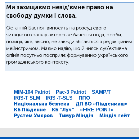
Ми захищаємо невід'ємне право на
свободу думки і слова.
Останній Бастіон виносить на розсуд свого
читацького загалу авторське бачення події, особи,
позиції, яке, звісно, не завжди збігається з редакційним
мейнстримом. Маємо надію, що й чиясь суб'єктивна
опінія посутньо посприяє формуванню українського
громадянського контексту.
MIM-104 Patriot
Pac-3 Patriot
SAMP/T
IRIS-T SLM
IRIS -T-SLS
ППО
Національна безпека
ДП ВО «Південмаш»
КБ Південне
КБ "Луч"
«FIRE POINT»
Рустем Умєров
Тимур Міндіч
Міндіч-гейт