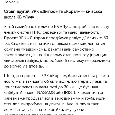
на часі».
Стовп другий: ЗРК «Дніпро» та «Корал» — київська
школа КБ «Луч»
У той самий час столичне КБ «Луч» розробляло власну
лінійку систем ППО середньої та малої дальності.
Проєкт ЗРК «Дніпро» передбачав радіус дії близько 50
км. Завдяки вітчизняним головкам самонаведення від
компанії «Радіонікс» ці ракети мали самостійно
захоплювати ціль на кінцевому етапі польоту (принцип
«вистрілив і забув»), що робило б систему невразливою
до вогню у відповідь.
Ще один проєкт — ЗРК «Корал», базова зенітна ракета
якого мала захищати об'єкти від гелікоптерів, літаків та
крилатих ракет на дальності до 30 км. Це був наш
майбутній аналог NASAMS або IRIS-T. Елементи цієї
ракети вже продувалися в аеродинамічній трубі, йшли
стендові випробування двигунів. Але, знову ж таки,
держава виділяла на це копійки, змушуючи