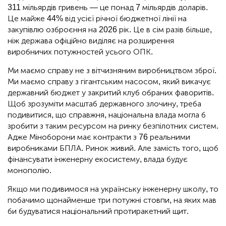
311 мільярдів гривень — це понад 7 мільярдів доларів.
Це майже 44% від усієї річної бюджетної лінії на
закупівлю озброєння на 2026 рік. Це в сім разів більше,
ніж держава офіційно виділяє на розширення
виробничих потужностей усього ОПК.
Ми маємо справу не з вітчизняним виробництвом зброї.
Ми маємо справу з гігантським насосом, який викачує
державний бюджет у закритий клуб обраних фаворитів.
Щоб зрозуміти масштаб державного злочину, треба
подивитися, що справжня, національна влада могла б
зробити з таким ресурсом на ринку безпілотних систем.
Адже Міноборони має контракти з 76 реальними
виробниками БПЛА. Ринок живий. Але замість того, щоб
фінансувати інженерну екосистему, влада будує
монополію.
Якщо ми подивимося на українську інженерну школу, то
побачимо щонайменше три потужні стовпи, на яких мав
би будуватися національний протиракетний щит.