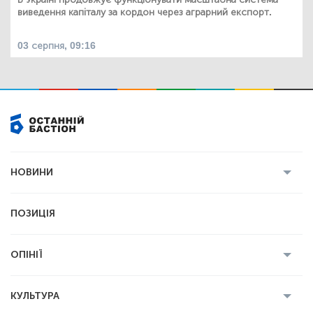
виведення капіталу за кордон через аграрний експорт.
03 серпня, 09:16
НОВИНИ
Усі новини
Кримінал
Полтава
ПОЗИЦІЯ
Політика
Війна
Світ
ОПІНІЇ
Економіка
Спорт
Головред
Володимир Бойко
Ростислав
КУЛЬТУРА
Мартинюк
Геннадій Сікалов
Ігор Лядський