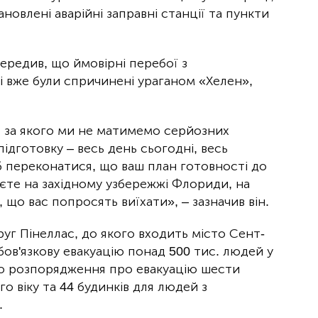
ановлені аварійні заправні станції та пункти
редив, що ймовірні перебої з
кі вже були спричинені ураганом «Хелен»,
, за якого ми не матимемо серйозних
 підготовку – весь день сьогодні, весь
б переконатися, що ваш план готовності до
єте на західному узбережжі Флориди, на
 що вас попросять виїхати», – зазначив він.
уг Пінеллас, до якого входить місто Сент-
бов'язкову евакуацію понад 500 тис. людей у
но розпорядження про евакуацію шести
о віку та 44 будинків для людей з
.