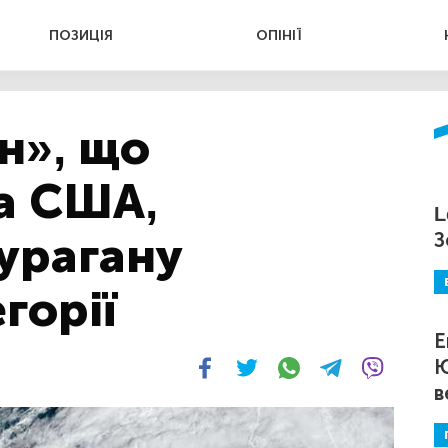
ПОЗИЦІЯ
ОПІНІЇ
н», що
а США,
L
урагану
З
горії
Е
Ю
в