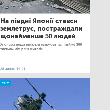
На півдні Японії стався
землетрус, постраждали
щонайменше 50 людей
Японська влада наказала евакуюватися майже 300
тисячам місцевих жителів.
28 липня, 16:01
СВІТ