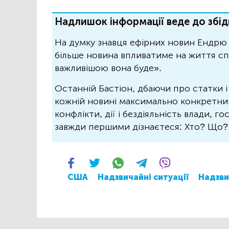
Надлишок інформації веде до збід
На думку знавця ефірних новин Ендрю 
більше новина впливатиме на життя спо
важливішою вона буде».
Останній Бастіон, дбаючи про статки і
кожній новині максимально конкретний.
конфлікти, дії і бездіяльність влади, г
завжди першими дізнаєтеся: Хто? Що
США
Надзвичайні ситуації
Надзви