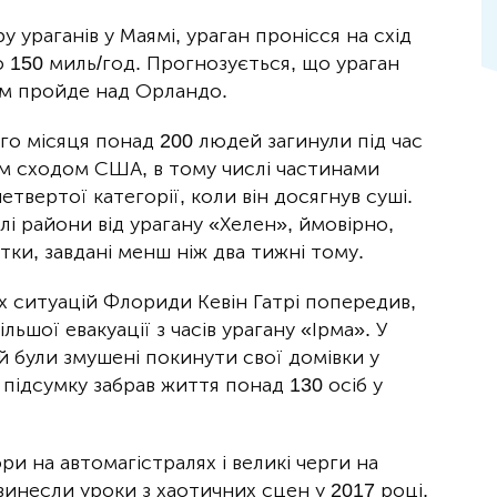
ураганів у Маямі, ураган пронісся на схід
ю 150 миль/год. Прогнозується, що ураган
ім пройде над Орландо.
го місяця понад 200 людей загинули під час
им сходом США, в тому числі частинами
вертої категорії, коли він досягнув суші.
і райони від урагану «Хелен», ймовірно,
ки, завдані менш ніж два тижні тому.
 ситуацій Флориди Кевін Гатрі попередив,
ьшої евакуації з часів урагану «Ірма». У
й були змушені покинути свої домівки у
підсумку забрав життя понад 130 осіб у
ри на автомагістралях і великі черги на
винесли уроки з хаотичних сцен у 2017 році,