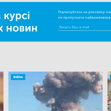
 курсі
Підписуйтесь на розсилку но
не пропускати найважливіше
х новин
ВІЙНА