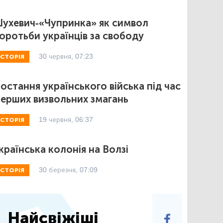
ухевич-«Чупринка» як символ
оротьби українців за свободу
30 червня, 07:23
ІСТОРІЯ
остання українського війська під час
ерших визвольних змагань
19 червня, 06:37
ІСТОРІЯ
країнська колонія на Волзі
30 березня, 07:09
ІСТОРІЯ
Найсвіжіші