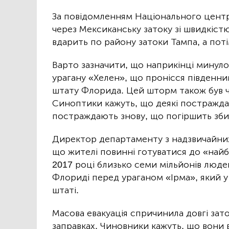
За повідомленням Національного центру 
через Мексиканську затоку зі швидкіст
вдарить по району затоки Тампа, а пот
Варто зазначити, що наприкінці минуло
урагану «Хелен», що пронісся південн
штату Флорида. Цей шторм також був чет
Синоптики кажуть, що деякі постраждал
постраждають знову, що погіршить збит
Директор департаменту з надзвичайних
що жителі повинні готуватися до «найбіл
2017 році близько семи мільйонів люде
Флориді перед ураганом «Ірма», який у 
штаті.
Масова евакуація спричинила довгі зато
заправках. Чиновники кажуть, що вони 