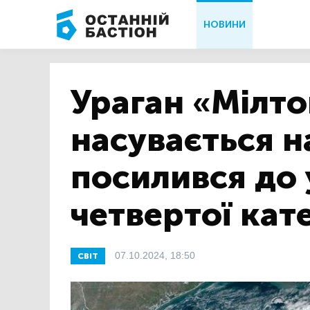
НОВИНИ
Ураган «Мілто
насувається н
посилився до 
четвертої кате
07.10.2024, 18:50
СВІТ