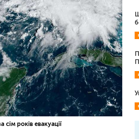
Ш
б
П
П
У
 сім років евакуації