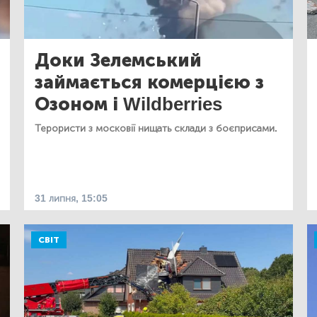
Доки Зелемський
займається комерцією з
Озоном і Wildberries
Терористи з московії нищать склади з боєприсами.
31 липня, 15:05
СВІТ