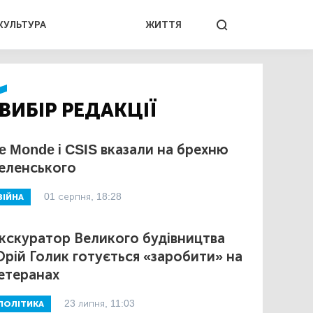
КУЛЬТУРА
ЖИТТЯ
ВИБІР РЕДАКЦІЇ
e Monde і CSIS вказали на брехню
еленського
01 серпня, 18:28
ВІЙНА
кскуратор Великого будівництва
рій Голик готується «заробити» на
етеранах
23 липня, 11:03
ПОЛІТИКА