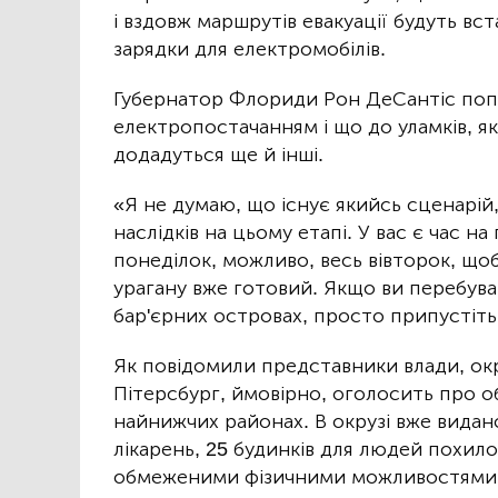
і вздовж маршрутів евакуації будуть вст
зарядки для електромобілів.
Губернатор Флориди Рон ДеСантіс попе
електропостачанням і що до уламків, я
додадуться ще й інші.
«Я не думаю, що існує якийсь сценарій
наслідків на цьому етапі. У вас є час на
понеділок, можливо, весь вівторок, що
урагану вже готовий. Якщо ви перебува
бар'єрних островах, просто припустіть,
Як повідомили представники влади, окр
Пітерсбург, ймовірно, оголосить про о
найнижчих районах. В окрузі вже вида
лікарень, 25 будинків для людей похилог
обмеженими фізичними можливостями