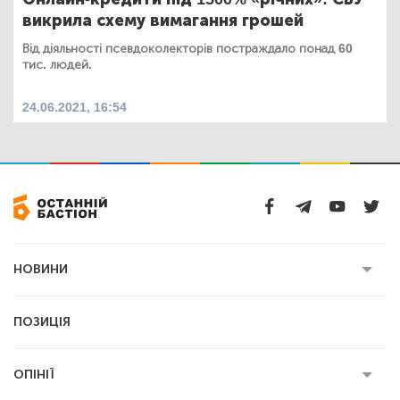
викрила схему вимагання грошей
Від діяльності псевдоколекторів постраждало понад 60
тис. людей.
24.06.2021, 16:54
НОВИНИ
Усі новини
Кримінал
Полтава
ПОЗИЦІЯ
Політика
Війна
Світ
ОПІНІЇ
Економіка
Спорт