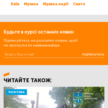
Київ
Музика
Музика надії
Свято
Будьте в курсі останніх новин
Підписуйтесь на розсилку новин, щоб
не пропускати найважливіше
ПІДПИСАТИСЬ
ЧИТАЙТЕ ТАКОЖ:
ПОЛІТИКА