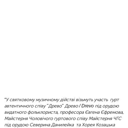
“У святковому музичному дійстві візьмуть участь гурт
автентичного співу "Древо" Древо / Drevo під орудою
видатного фольклориста, професора Євгена Єфремова,
Майстерня Чоловічого гуртового співу Майстерня ЧГС
під орудою Северина Данилейка та Хорея Козацька