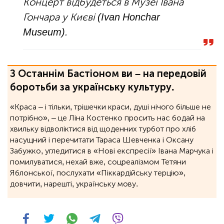
Концерт відбудеться в Музеї Івана
Гончара у Києві (Ivan Honchar
Museum).
З Останнім Бастіоном ви – на передовій
боротьби за українську культуру.
«Краса – і тільки, трішечки краси, душі нічого більше не
потрібно», ‒ це Ліна Костенко просить нас бодай на
хвильку відволіктися від щоденних турбот про хліб
насущний і перечитати Тараса Шевченка і Оксану
Забужко, угледитися в «Нові експресії» Івана Марчука і
помилуватися, нехай вже, соцреалізмом Тетяни
Яблонської, послухати «Піккардійську терцію»,
довчити, нарешті, українську мову.