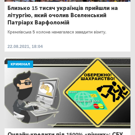
Близько 15 тисяч українців прийшли на
літургію, який очолив Вселенський
Патріарх Варфоломій
Кремлівська 5 колона намагалася завадити візиту.
22.08.2021, 18:04
КРИМІНАЛ
Онлайн-кредити під 1500% «річних»: СБУ