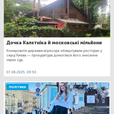
Дочка Калєтніка й московські мільйони
Комерсанти держави-агресора облаштували ресторан у
серці Києва — прокуратура домоглася його знесення
через суд.
07.08.2025, 09:53
ПОЛІТИКА