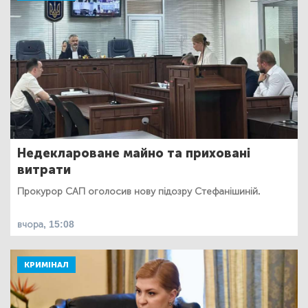
Недеклароване майно та приховані
витрати
Прокурор САП оголосив нову підозру Стефанішиній.
вчора, 15:08
КРИМІНАЛ