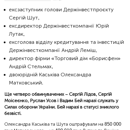
ексзаступник голови Держінвестпроєкту
Сергій Шут,
ексдиректор Держінвесткомпанії Юрій
Лутак,
ексголова відділу кредитування та інвестицій
Держінвесткомпанії Андрій Леміш,
директор фірми «Торговий дім «Борисфен»
Андрій Стельмах,
двоюрідній Каськіва Олександра
Матковський.
Ще четверо обвинувачених – Сергій Лідов, Сергій
Моісеєнко, Руслан Усов і Вадим Бей наразі служать у
Силах оборони України. Бей наразі в статусі зниклого
безвісті.
Олександра Каськіва та Шута оштрафували на 850 000