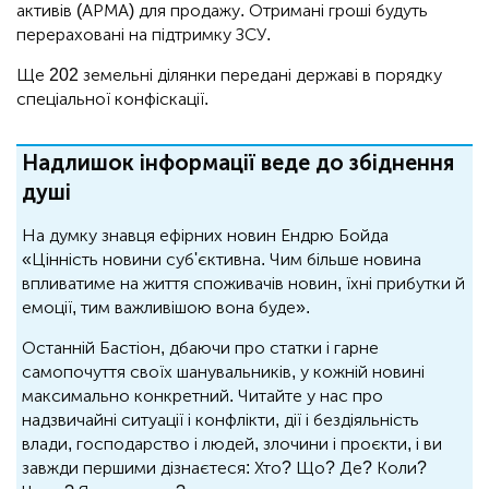
активів (АРМА) для продажу. Отримані гроші будуть
перераховані на підтримку ЗСУ.
Ще 202 земельні ділянки передані державі в порядку
спеціальної конфіскації.
Надлишок інформації веде до збіднення
душі
На думку знавця ефірних новин Ендрю Бойда
«Цінність новини суб'єктивна. Чим більше новина
впливатиме на життя споживачів новин, їхні прибутки й
емоції, тим важливішою вона буде».
Останній Бастіон, дбаючи про статки і гарне
самопочуття своїх шанувальників, у кожній новині
максимально конкретний. Читайте у нас про
надзвичайні ситуації і конфлікти, дії і бездіяльність
влади, господарство і людей, злочини і проєкти, і ви
завжди першими дізнаєтеся: Хто? Що? Де? Коли?