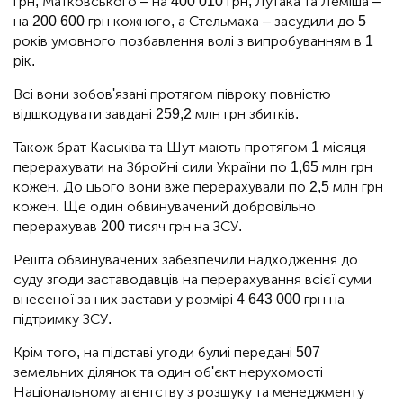
грн; Матковського – на 400 010 грн; Лутака та Леміша –
на 200 600 грн кожного, а Стельмаха – засудили до 5
років умовного позбавлення волі з випробуванням в 1
рік.
Всі вони зобов'язані протягом півроку повністю
відшкодувати завдані 259,2 млн грн збитків.
Також брат Каськіва та Шут мають протягом 1 місяця
перерахувати на Збройні сили України по 1,65 млн грн
кожен. До цього вони вже перерахували по 2,5 млн грн
кожен. Ще один обвинувачений добровільно
перерахував 200 тисяч грн на ЗСУ.
Решта обвинувачених забезпечили надходження до
суду згоди заставодавців на перерахування всієї суми
внесеної за них застави у розмірі 4 643 000 грн на
підтримку ЗСУ.
Крім того, на підставі угоди булиі передані 507
земельних ділянок та один об'єкт нерухомості
Національному агентству з розшуку та менеджменту