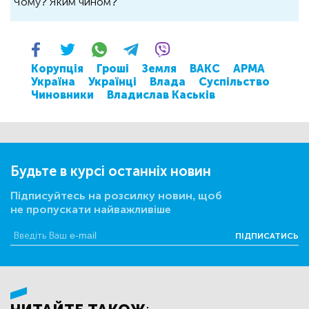
Чому? Яким чином?
Корупція
Гроші
Земля
ВАКС
АРМА
Україна
Українці
Влада
Суспільство
Чиновники
Владислав Каськів
Будьте в курсі останніх новин
Підписуйтесь на розсилку новин, щоб
не пропускати найважливіше
ПІДПИСАТИСЬ