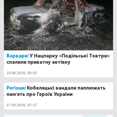
Варвари/
У Нацпарку «Подільські Товтри»
спалили приватну автівку
10.06.2025, 05:02
Регіони/
Кобеляцькі вандали паплюжать
пам'ять про Героїв України
27.05.2025, 07:17