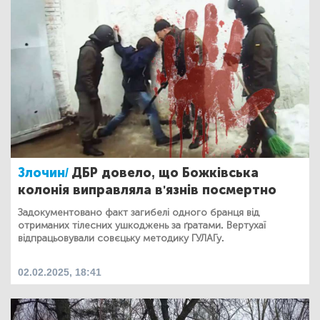
Злочин/
ДБР довело, що Божківська
колонія виправляла в'язнів посмертно
Задокументовано факт загибелі одного бранця від
отриманих тілесних ушкоджень за ґратами. Вертухаї
відпрацьовували совєцьку методику ГУЛАГу.
02.02.2025, 18:41