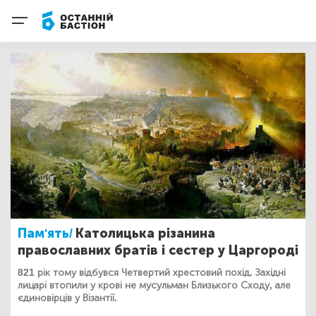
Пам'ять/
Католицька різанина
православних братів і сестер у Царгороді
821 рік тому відбувся Четвертий хрестовий похід. Західні
лицарі втопили у крові не мусульман Близького Сходу, але
єдиновірців у Візантії.