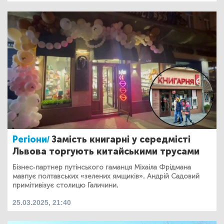
Регіони/
Замість книгарні у середмісті
Львова торгують китайськими трусами
Бізнес-партнер путінського гаманця Міхаіла Фрідмана
мавпує полтавських «зелених ямщиків». Андрій Садовий
примітивізує столицю Галичини.
25.03.2025, 21:40