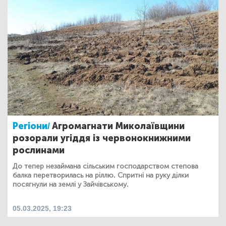
Регіони/
Агромагнати Миколаївщини
розорали угіддя із червонокнижними
рослинами
До тепер незаймана сільським господарством степова
балка перетворилась на ріллю. Спритні на руку ділки
посягнули на землі у Зайчівському.
05.03.2025, 19:23