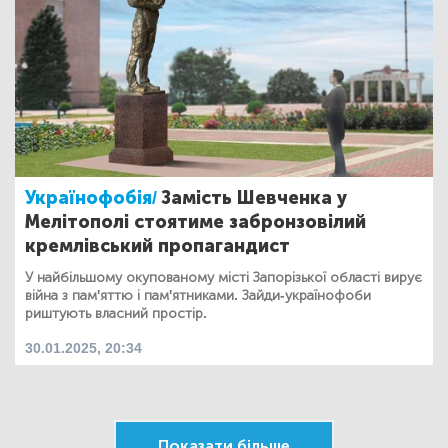
Українофобія/
Замість Шевченка у
Мелітополі стоятиме забронзовілий
кремлівський пропагандист
У найбільшому окупованому місті Запорізької області вирує
війна з пам'яттю і пам'ятниками. Зайди-українофоби
риштують власний простір.
30.01.2025, 20:34
Показати більше