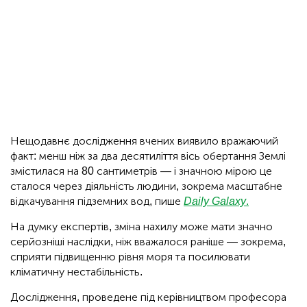
Нещодавнє дослідження вчених виявило вражаючий
факт: менш ніж за два десятиліття вісь обертання Землі
змістилася на 80 сантиметрів — і значною мірою це
сталося через діяльність людини, зокрема масштабне
відкачування підземних вод, пише
Daily Galaxy
.
На думку експертів, зміна нахилу може мати значно
серйозніші наслідки, ніж вважалося раніше — зокрема,
сприяти підвищенню рівня моря та посилювати
кліматичну нестабільність.
Дослідження, проведене під керівництвом професора