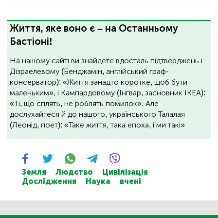
Життя, яке воно є – на Останньому
Бастіоні!
На нашому сайті ви знайдете вдосталь підтверджень і
Дізраелевому (Бенджамін, англійський граф-
консерватор): «Життя занадто коротке, щоб бути
маленьким», і Кампардовому (Інгвар, засновник ІКЕА):
«Ті, що сплять, не роблять помилок». Але
дослухайтеся й до нашого, українського Талалая
(Леонід, поет): «Таке життя, така епоха, і ми такі»
Земля
Людство
Цивілізація
Дослідження
Наука
вчені