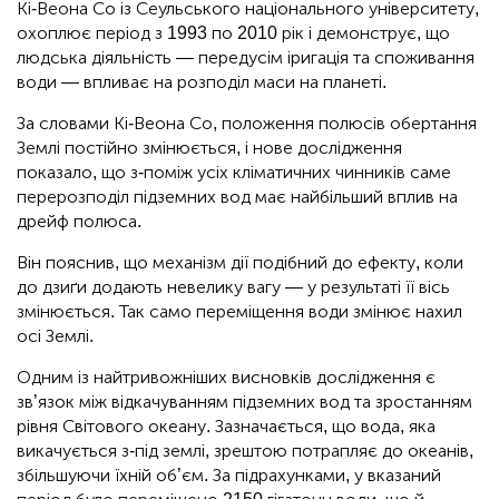
Кі-Веона Со із Сеульського національного університету,
охоплює період з 1993 по 2010 рік і демонструє, що
людська діяльність — передусім іригація та споживання
води — впливає на розподіл маси на планеті.
За словами Кі-Веона Со, положення полюсів обертання
Землі постійно змінюється, і нове дослідження
показало, що з-поміж усіх кліматичних чинників саме
перерозподіл підземних вод має найбільший вплив на
дрейф полюса.
Він пояснив, що механізм дії подібний до ефекту, коли
до дзиґи додають невелику вагу — у результаті її вісь
змінюється. Так само переміщення води змінює нахил
осі Землі.
Одним із найтривожніших висновків дослідження є
зв’язок між відкачуванням підземних вод та зростанням
рівня Світового океану. Зазначається, що вода, яка
викачується з-під землі, зрештою потрапляє до океанів,
збільшуючи їхній об’єм. За підрахунками, у вказаний