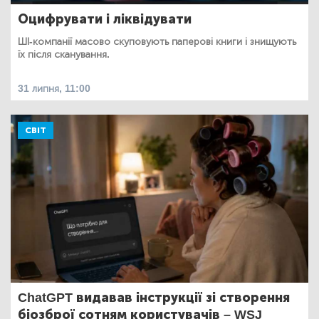
Оцифрувати і ліквідувати
ШІ-компанії масово скуповують паперові книги і знищують
їх після сканування.
31 липня, 11:00
СВІТ
ChatGPT видавав інструкції зі створення
біозброї сотням користувачів – WSJ