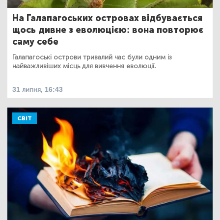
На Галапагоських островах відбувається
щось дивне з еволюцією: вона повторює
саму себе
Галапагоські острови тривалий час були одним із
найважливіших місць для вивчення еволюції.
31 липня, 16:43
СВІТ