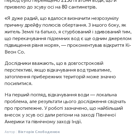
період було переміщено 2150 гігатонн води, що й
призвело до зсуву осі на 80 сантиметрів.
«Я дуже радий, що вдалося визначити незрозумілу
причину дрейфу полюсів обертання. З іншого боку, як
житель Землі та батько, я стурбований і здивований тим,
що перекачування підземних вод є ще одним джерелом
підвищення рівня моря», — прокоментував відкриття Кі-
Веон Со.
Дослідники вважають, що в довгостроковій
перспективі, якщо відкачування вод триватиме,
затоплення прибережних територій може значно
посилитися.
На перший погляд, відкачування води — локальна
проблема, але результати цього дослідження свідчать
про протилежне. У роботі зазначено, що найбільший
внесок у зсув осі дали регіони на заході Північної
Америки та північному заході Індії.
Автор :
Вікторія Слободенюк