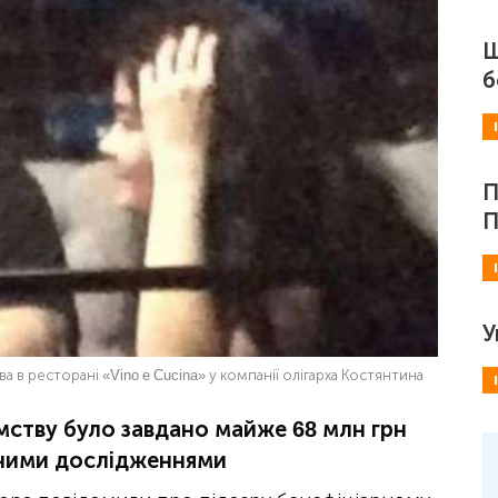
Ш
б
П
П
У
а в ресторані «Vino e Cucina» у компанії олігарха Костянтина
ємству було завдано майже 68 млн грн
тними дослідженнями