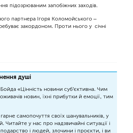
ння підозрюваним запобіжних заходів.
ного партнера Ігоря Коломойського –
ребуває закордоном. Проти нього у січні
нення душі
Бойда «Цінність новини суб'єктивна. Чим
живачів новин, їхні прибутки й емоції, тим
 гарне самопочуття своїх шанувальників, у
 Читайте у нас про надзвичайні ситуації і
осподарство і людей, злочини і проєкти, і ви