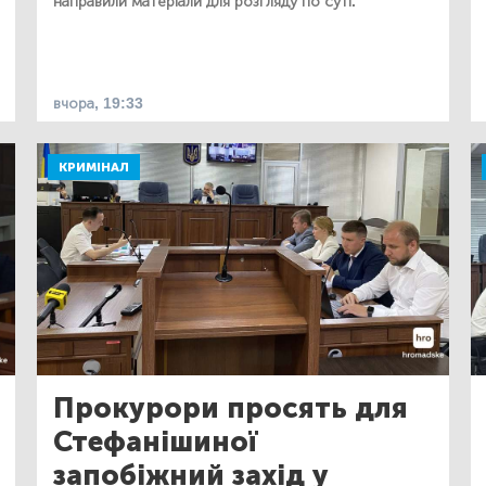
направили матеріали для розгляду по суті.
вчора, 19:33
КРИМІНАЛ
Прокурори просять для
Стефанішиної
запобіжний захід у