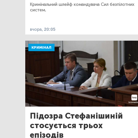
Кримінальний шлейф командувача Сил безпілотних
систем.
вчора, 20:05
КРИМІНАЛ
Підозра Стефанішиній
стосується трьох
епізодів