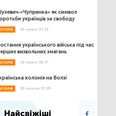
ухевич-«Чупринка» як символ
оротьби українців за свободу
30 червня, 07:23
ІСТОРІЯ
остання українського війська під час
ерших визвольних змагань
19 червня, 06:37
ІСТОРІЯ
країнська колонія на Волзі
30 березня, 07:09
ІСТОРІЯ
Найсвіжіші