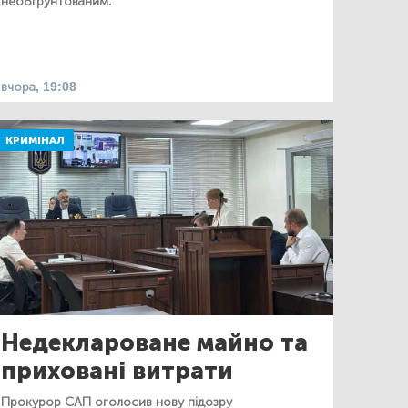
необґрунтованим.
вчора, 19:08
КРИМІНАЛ
Недеклароване майно та
приховані витрати
Прокурор САП оголосив нову підозру