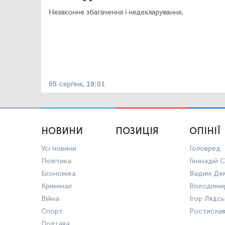
Незаконне збагачення і недекларування.
05 серпня, 19:01
НОВИНИ
ПОЗИЦІЯ
ОПІНІЇ
Усі новини
Головред
Політика
Геннадій С
Економіка
Вадим Де
Кримінал
Володими
Війна
Ігор Лядс
Спорт
Ростисла
Полтава