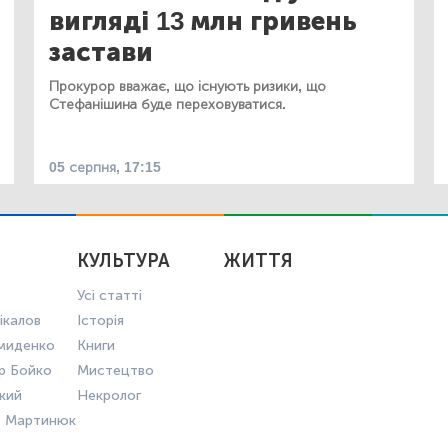
вигляді 13 млн гривень
застави
Прокурор вважає, що існують ризики, що
Стефанішина буде переховуватися.
05 серпня, 17:15
КУЛЬТУРА
ЖИТТЯ
Усі статті
ікалов
Історія
миденко
Книги
р Бойко
Мистецтво
ький
Некролог
в Мартинюк