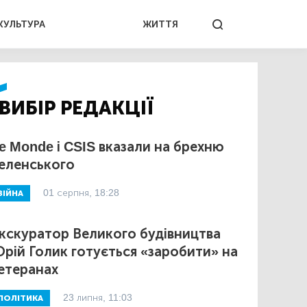
КУЛЬТУРА
ЖИТТЯ
ВИБІР РЕДАКЦІЇ
e Monde і CSIS вказали на брехню
еленського
01 серпня, 18:28
ВІЙНА
кскуратор Великого будівництва
рій Голик готується «заробити» на
етеранах
23 липня, 11:03
ПОЛІТИКА