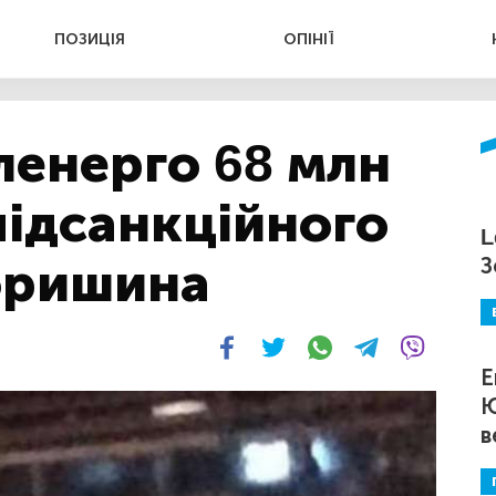
ПОЗИЦІЯ
ОПІНІЇ
ленерго 68 млн
підсанкційного
L
горишина
З
Е
Ю
в