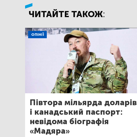
ЧИТАЙТЕ ТАКОЖ:
ОПІНІЇ
Півтора мільярда доларів
і канадський паспорт:
невідома біографія
«Мадяра»