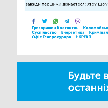
завжди першими дізнаєтеся: Хто? Що
Григоришин Костянтин
Коломойсь
Суспільство
Енергетика
Кримінал
Офіс Генпрокурора
НКРЕКП
Будьте в
останні