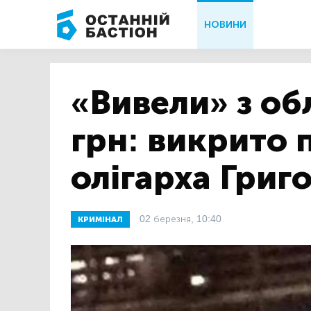
НОВИНИ
«Вивели» з об
грн: викрито 
олігарха Гри
02 березня, 10:40
КРИМІНАЛ