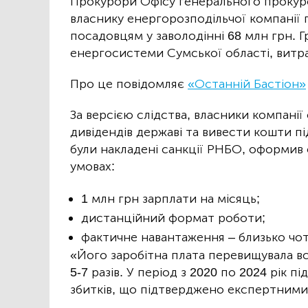
Прокурори Офісу генерального прокур
власнику енергорозподільчої компанії п
посадовцям у заволодінні 68 млн грн. Г
енергосистеми Сумської області, витр
Про це повідомляє
«Останній Бастіон»
За версією слідства, власники компані
дивідендів державі та вивести кошти пі
були накладені санкції РНБО, оформив
умовах:
1 млн грн зарплати на місяць;
дистанційний формат роботи;
фактичне навантаження – близько чо
«Його заробітна плата перевищувала в
5-7 разів. У період з 2020 по 2024 рік 
збитків, що підтверджено експертними