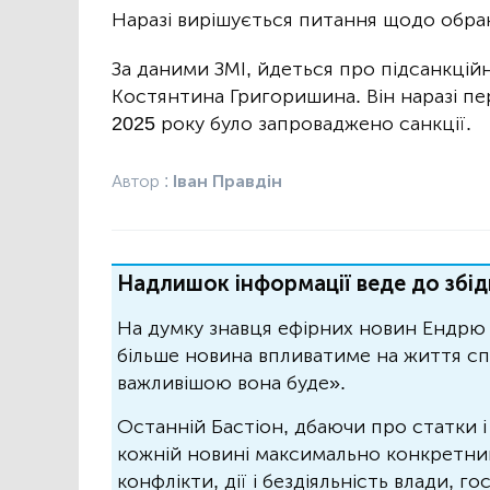
Наразі вирішується питання щодо обра
За даними ЗМІ, йдеться про підсанкцій
Костянтина Григоришина. Він наразі пе
2025 року було запроваджено санкції.
Автор :
Іван Правдін
Надлишок інформації веде до збід
На думку знавця ефірних новин Ендрю 
більше новина впливатиме на життя спо
важливішою вона буде».
Останній Бастіон, дбаючи про статки і
кожній новині максимально конкретний.
конфлікти, дії і бездіяльність влади, г