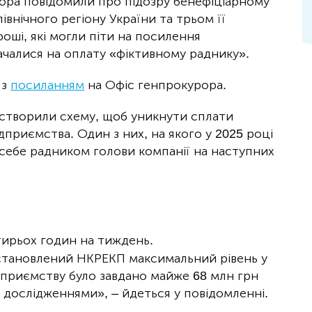
ора повідомили про підозру бенефіціарному
івнічного регіону України та трьом її
роші, які могли піти на посилення
ачалися на оплату «фіктивному раднику».
з
посиланням
на Офіс генпрокурора.
ї створили схему, щоб уникнути сплати
дприємства. Один з них, на якого у 2025 році
 себе радником голови компанії на наступних
тирьох годин на тиждень.
становлений НКРЕКП максимальний рівень у
підприємству було завдано майже 68 млн грн
 дослідженнями», – йдеться у повідомленні.