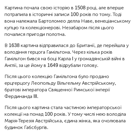
Картина почала свою історію в 1508 році, але вперше
потрапила в історичні записи 100 років по тому. Тоді
вона належала Бартоломео делла Наве, венеціанському
купцю та колекціонерові. Незабаром після цього
почалися пригоди полотна.
В 1638 картина відправилася до Британії, де перейшла у
володіння герцога Гамільтона. Через кілька років
Гамільтон бився на боці Карла I у громадянській війні в
Англії, за це йому в 1649 відрубали голову.
Після цього колекцію Гамільтона було продано
ерцгерцогу Леопольду Вільгельму Австрійському,
братові імператора Священної Римської імперії
Фердинанда III.
Після цього картина стала частиною імператорської
колекції на понад 100 років. У тому числі нею володіла
Марія-Терезія Австрійська, єдина жінка, яка очолювала
будинок Габсбургів.