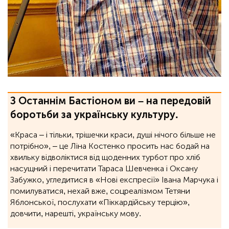
З Останнім Бастіоном ви – на передовій
боротьби за українську культуру.
«Краса – і тільки, трішечки краси, душі нічого більше не
потрібно», ‒ це Ліна Костенко просить нас бодай на
хвильку відволіктися від щоденних турбот про хліб
насущний і перечитати Тараса Шевченка і Оксану
Забужко, угледитися в «Нові експресії» Івана Марчука і
помилуватися, нехай вже, соцреалізмом Тетяни
Яблонської, послухати «Піккардійську терцію»,
довчити, нарешті, українську мову.