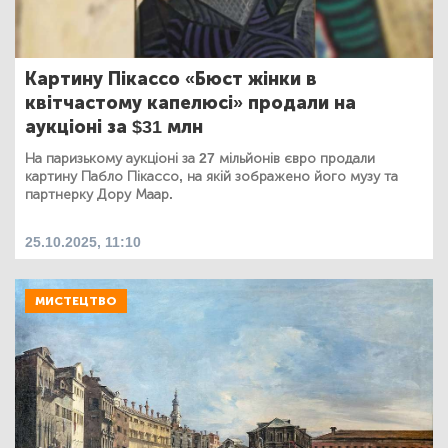
Картину Пікассо «Бюст жінки в
квітчастому капелюсі» продали на
аукціоні за $31 млн
На паризькому аукціоні за 27 мільйонів євро продали
картину Пабло Пікассо, на якій зображено його музу та
партнерку Дору Маар.
25.10.2025, 11:10
МИСТЕЦТВО