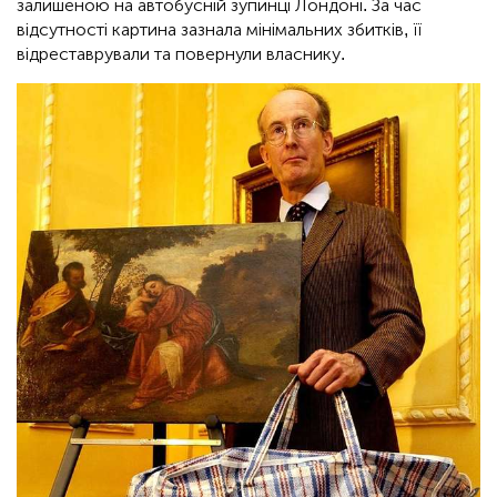
залишеною на автобусній зупинці Лондоні. За час
відсутності картина зазнала мінімальних збитків, її
відреставрували та повернули власнику.