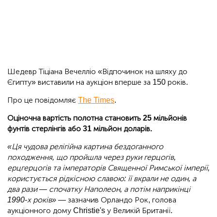
Шедевр Тіціана Вечелліо «Відпочинок на шляху до
Єгипту» виставили на аукціон вперше за 150 років.
Про це повідомляє
The Times
.
Оціночна вартість полотна становить 25 мільйонів
фунтів стерлінгів або 31 мільйон доларів.
«Ця чудова релігійна картина бездоганного
походження, що пройшла через руки герцогів,
ерцгерцогів та імператорів Священної Римської імперії,
користується рідкісною славою: її вкрали не один, а
два рази — спочатку Наполеон, а потім наприкінці
1990-х років»
— зазначив Орландо Рок, голова
аукціонного дому Christie's у Великій Британії.