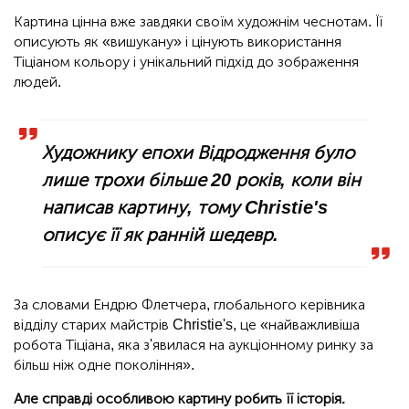
Картина цінна вже завдяки своїм художнім чеснотам. Її
описують як «вишукану» і цінують використання
Тіціаном кольору і унікальний підхід до зображення
людей.
Художнику епохи Відродження було
лише трохи більше 20 років, коли він
написав картину, тому Christie's
описує її як ранній шедевр.
За словами Ендрю Флетчера, глобального керівника
відділу старих майстрів Christie's, це «найважливіша
робота Тіціана, яка з'явилася на аукціонному ринку за
більш ніж одне покоління».
Але справді особливою картину робить її історія.