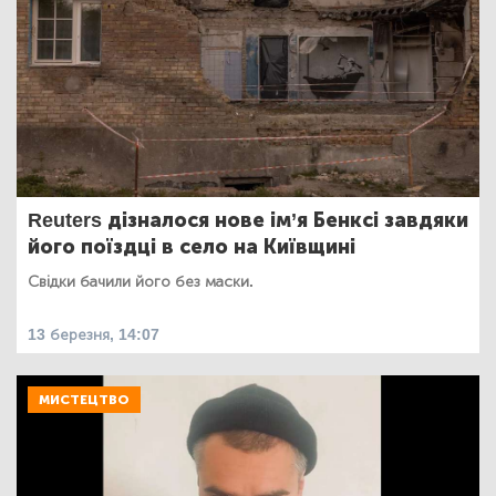
Reuters дізналося нове ім’я Бенксі завдяки
його поїздці в село на Київщині
Свідки бачили його без маски.
13 березня, 14:07
МИСТЕЦТВО