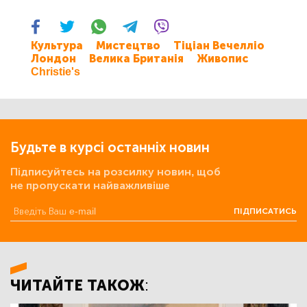
Культура
Мистецтво
Тіціан Вечелліо
Лондон
Велика Британія
Живопис
Christie's
Будьте в курсі останніх новин
Підписуйтесь на розсилку новин, щоб
не пропускати найважливіше
ПІДПИСАТИСЬ
ЧИТАЙТЕ ТАКОЖ: