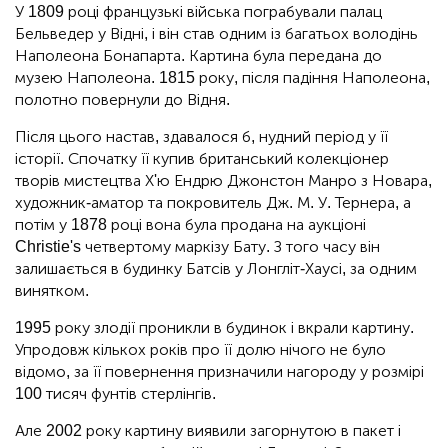
У 1809 році французькі війська пограбували палац
Бельведер у Відні, і він став одним із багатьох володінь
Наполеона Бонапарта. Картина була передана до
музею Наполеона. 1815 року, після падіння Наполеона,
полотно повернули до Відня.
Після цього настав, здавалося б, нудний період у її
історії. Спочатку її купив британський колекціонер
творів мистецтва Х'ю Ендрю Джонстон Манро з Новара,
художник-аматор та покровитель Дж. М. У. Тернера, а
потім у 1878 році вона була продана на аукціоні
Christie's четвертому маркізу Бату. З того часу він
залишається в будинку Батсів у Лонгліт-Хаусі, за одним
винятком.
1995 року злодії проникли в будинок і вкрали картину.
Упродовж кількох років про її долю нічого не було
відомо, за її повернення призначили нагороду у розмірі
100 тисяч фунтів стерлінгів.
Але 2002 року картину виявили загорнутою в пакет і