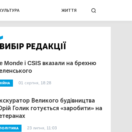
КУЛЬТУРА
ЖИТТЯ
ВИБІР РЕДАКЦІЇ
e Monde і CSIS вказали на брехню
еленського
01 серпня, 18:28
ВІЙНА
кскуратор Великого будівництва
рій Голик готується «заробити» на
етеранах
23 липня, 11:03
ПОЛІТИКА