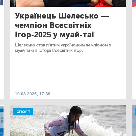
Українець Шелесько —
чемпіон Всесвітніх
ігор-2025 у муай-таї
Шелесько став п’ятим українським чемпіоном з
муай-таю в історії Всесвітніх ігор.
10.08.2025, 17:39
СПОРТ