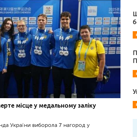
Ш
б
П
П
У
тверте місце у медальному заліку
анда України виборола 7 нагород у