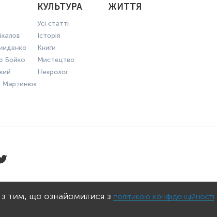
КУЛЬТУРА
ЖИТТЯ
Усі статті
ікалов
Історія
миденко
Книги
р Бойко
Мистецтво
ький
Некролог
в Мартинюк
КОНФІДЕНЦІЙНОСТІ
ПРАВИЛА КО
 з тим, що ознайомилися з
політикою конфіденційності