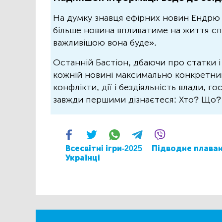
На думку знавця ефірних новин Ендрю 
більше новина впливатиме на життя спо
важливішою вона буде».
Останній Бастіон, дбаючи про статки і
кожній новині максимально конкретний.
конфлікти, дії і бездіяльність влади, г
завжди першими дізнаєтеся: Хто? Що
Всесвітні ігри-2025
Підводне плава
Українці