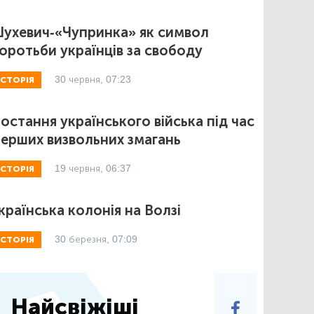
ухевич-«Чупринка» як символ
оротьби українців за свободу
30 червня, 07:23
ІСТОРІЯ
остання українського війська під час
ерших визвольних змагань
19 червня, 06:37
ІСТОРІЯ
країнська колонія на Волзі
30 березня, 07:09
ІСТОРІЯ
Найсвіжіші