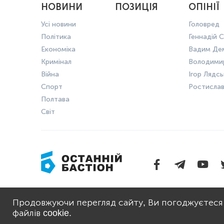
НОВИНИ
ПОЗИЦІЯ
ОПІНІЇ
Усі новини
Головред
Політика
Геннадій С
Економіка
Вадим Де
Кримінал
Володими
Війна
Ігор Лядс
Спорт
Ростисла
Полтава
Світ
ПРО НАС
ПОЛІТИКА 
Продовжуючи перегляд сайту, Ви погоджуєтеся
файлів cookie.