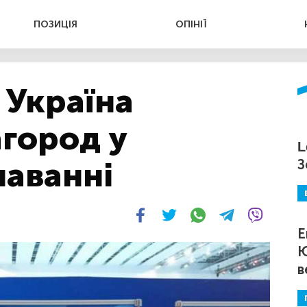
ПОЗИЦІЯ
ОПІНІЇ
: Україна
агород у
L
лаванні
З
Е
Ю
в