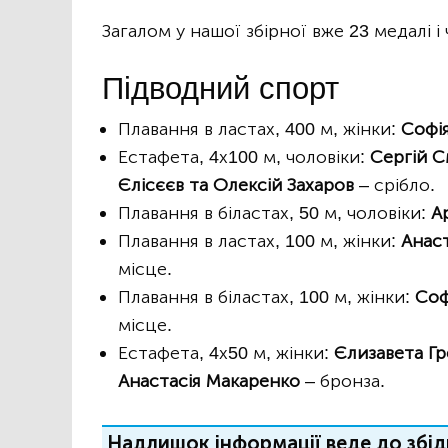
Загалом у нашої збірної вже 23 медалі і
Підводний спорт
Плавання в ластах, 400 м, жінки:
Софія
Естафета, 4х100 м, чоловіки:
Сергій С
Єлісєєв та Олексій Захаров
– срібло.
Плавання в біластах, 50 м, чоловіки:
Ар
Плавання в ластах, 100 м, жінки:
Анас
місце.
Плавання в біластах, 100 м, жінки:
Соф
місце.
Естафета, 4х50 м, жінки:
Єлизавета Гре
Анастасія Макаренко
– бронза.
Надлишок інформації веде до збід