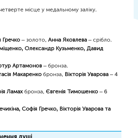
 четверте місце у медальному заліку.
 Гречко
– золото,
Анна Яковлева
– срібло.
міщенко, Олександр Кузьменко, Давид
тур Артамонов
– бронза.
тасія Макаренко
бронза,
Вікторія Уварова
– 4
ія Ламах
бронза,
Євгенія Тимошенко
– 6
чихіна, Софія Гречко, Вікторія Уварова та
нення душі