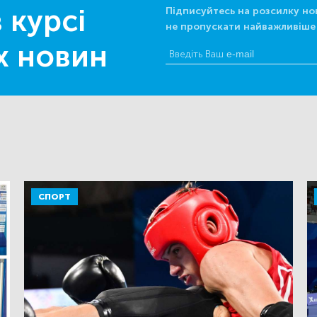
 курсі
Підписуйтесь на розсилку но
не пропускати найважливіше
х новин
СПОРТ