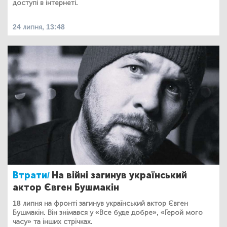
доступі в інтернеті.
24 липня, 13:48
Втрати/
На війні загинув український
актор Євген Бушмакін
18 липня на фронті загинув український актор Євген
Бушмакін. Він знімався у «Все буде добре», «Герой мого
часу» та інших стрічках.