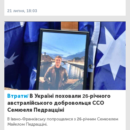
21 липня, 18:03
Втрати/
В Україні поховали 26-річного
австралійського добровольця ССО
Семюеля Педрацціні
В Івано-Франківську попрощалися з 26-річним Семюелем
Майклом Педрацціні.