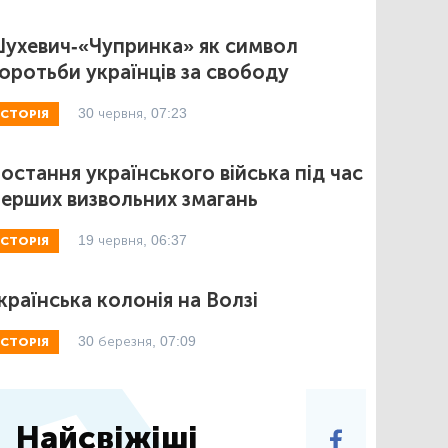
ухевич-«Чупринка» як символ
оротьби українців за свободу
30 червня, 07:23
ІСТОРІЯ
остання українського війська під час
ерших визвольних змагань
19 червня, 06:37
ІСТОРІЯ
країнська колонія на Волзі
30 березня, 07:09
ІСТОРІЯ
Найсвіжіші