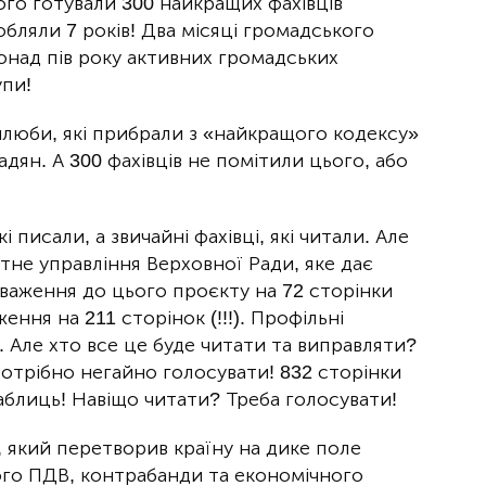
го готували 300 найкращих фахівців
обляли 7 років! Два місяці громадського
онад пів року активних громадських
упи!
 шлюби, які прибрали з «найкращого кодексу»
адян. А 300 фахівців не помітили цього, або
і писали, а звичайні фахівці, які читали. Але
тне управління Верховної Ради, яке дає
важення до цього проєкту на 72 сторінки
ження на 211 сторінок (!!!). Профільні
. Але хто все це буде читати та виправляти?
отрібно негайно голосувати! 832 сторінки
таблиць! Навіщо читати? Треба голосувати!
 який перетворив країну на дике поле
ного ПДВ, контрабанди та економічного