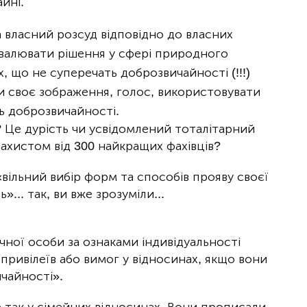
йні.
а власний розсуд відповідно до власних
хвалювати рішення у сфері природного
х, що не суперечать доброзвичайності (!!!)
ти своє зображення, голос, використовувати
ть доброзвичайності.
 Це дурість чи усвідомлений тоталітарний
ахистом від 300 найкращих фахівців?
«вільний вибір форм та способів прояву своєї
... так, ви вже зрозуміли...
чної особи за ознаками індивідуальності
привілеїв або вимог у відносинах, якщо вони
чайності».