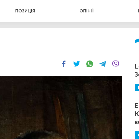
ПОЗИЦІЯ
ОПІНІЇ
L
З
Е
Ю
в