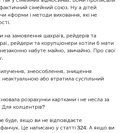
е так у сімейних відносинах. Вони прописали
фактичний сімейний союз. Ну а дітей
чи «форми і методи виховання, які не
сті.
и на замовлення шахраїв, рейдерів та
раї, рейдери та корупціонери хотіли б мати
 незаконно набуте майно, звичайно. Про свої
у.
 вилучення, знеособлення, знищення
є неактуальною або втратила суспільний
йснювала розрахунки картками і не несла за
? Для колцентрів?
 не буде, якщо ви не відповідаєте
ефанчук. Це написано у статті 324. А якщо ви