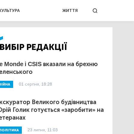
КУЛЬТУРА
ЖИТТЯ
ВИБІР РЕДАКЦІЇ
e Monde і CSIS вказали на брехню
еленського
01 серпня, 18:28
ВІЙНА
кскуратор Великого будівництва
рій Голик готується «заробити» на
етеранах
23 липня, 11:03
ПОЛІТИКА