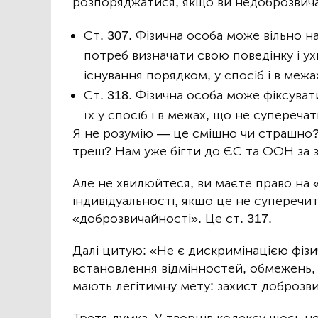
розпоряджатися, якщо ви недоброзвича
Ст. 307. Фізична особа може вільно н
потреб визначати свою поведінку і у
існування порядком, у спосіб і в межа
Ст. 318. Фізична особа може фіксува
їх у спосіб і в межах, що не супереча
Я не розумію — це смішно чи страшно?
треш? Нам уже бігти до ЄС та ООН за з
Але не хвилюйтеся, ви маєте право на 
індивідуальності, якщо це не суперечить»
«доброзвичайності». Це ст. 317.
Далі цитую: «Не є дискримінацією фізи
встановлення відмінностей, обмежень, 
мають легітимну мету: захист доброзви