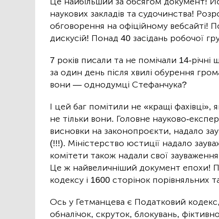
Це найбільший за обсягом документ! Йо
наукових закладів та судочинства! Розр
обговорення на офіційному вебсайті! П
дискусій! Понад 40 засідань робочої гр
7 років писали та не помічали 14-річні
за один день після хвилі обурення гром
вони — однодумці Стефанчука?
І цей баг помітили не «кращі фахівці», як
не тільки вони. Головне науково-експер
висновки на законопроєкти, надало зау
(!!!). Міністерство юстиції надало заува
комітети також надали свої зауваження
Це ж найвеличніший документ епохи! П
кодексу і 1600 сторінок порівняльних 
Ось у Гетманцева є Податковий кодекс,
обналічок, скруток, блокувань, фіктив