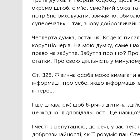
Третя думка. У творців кодексу щось н
окремо шлюб, сім’ю, сімейний союз та 
потрібно виховувати, звичайно, обираю
суперечать»... так, знову доброзвичайно
Четверта думка, остання. Кодекс писал
корупціонерів. На мою думку, саме шах
право на забуття. Забуття про що? Про
статки. Про свою діяльність у минулом
Ст. 328. Фізична особа може вимагати
інформації про себе, якщо інформація 
інтерес.
І ще цікава річ: щоб 6-річна дитина зді
це жодної відповідальності. Це навіщо
І честі з репутацією, до речі, у вас теж
доброзвичайності, як її розуміє пан Ст