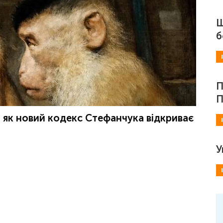
Ш
б
П
П
: як новий кодекс Стефанчука відкриває
У