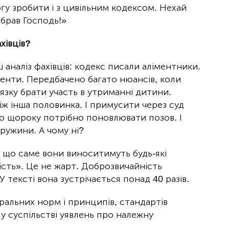
ргу зробити і з цивільним кодексом. Нехай
обрав Господь!»
хівців?
 аналіз фахівців: кодекс писали аліментники.
іменти. Передбачено багато нюансів, коли
’язку брати участь в утриманні дитини.
іж інша половинка. І примусити через суд
то щороку потрібно поновлювати позов. І
ружини. А чому ні?
у що саме вони виноситимуть будь-які
ість». Це не жарт. Доброзвичайність
 тексті вона зустрічається понад 40 разів.
ральних норм і принципів, стандартів
у суспільстві уявлень про належну