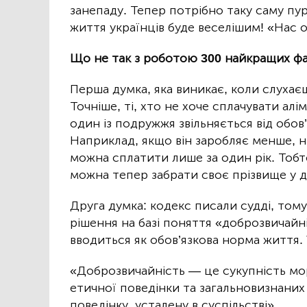
занепаду. Тепер потрібно таку саму пу
життя українців буде веселішим! «Нас 
Що не так з роботою 300 найкращих фа
Перша думка, яка виникає, коли слухаєш
Точніше, ті, хто не хоче сплачувати ал
один із подружжя звільняється від обов
Наприклад, якщо він заробляє менше, н
можна сплатити лише за один рік. Тоб
можна тепер забрати своє прізвище у д
Друга думка: кодекс писали судді, том
рішення на базі поняття «доброзвичайн
вводиться як обов’язкова норма життя. У
«Доброзвичайність — це сукупність мо
етичної поведінки та загальновизнаних 
поведінку, усталену в суспільстві».