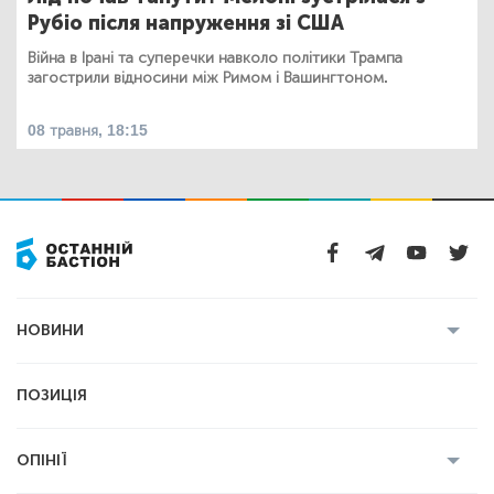
Рубіо після напруження зі США
Війна в Ірані та суперечки навколо політики Трампа
загострили відносини між Римом і Вашингтоном.
08 травня, 18:15
НОВИНИ
Усі новини
Кримінал
Полтава
ПОЗИЦІЯ
Політика
Війна
Світ
ОПІНІЇ
Економіка
Спорт