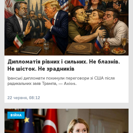
Дипломатія рівних і сильних. Не блазнів.
Не шісток. Не зрадників
Іранські дипломати покинули переговори зі США після
радикальних заяв Трампа, — Axios.
22 червня, 08:12
ВІЙНА