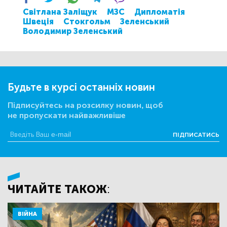
Світлана Заліщук
МЗС
Дипломатія
Швеція
Стокгольм
Зеленський
Володимир Зеленський
Будьте в курсі останніх новин
Підписуйтесь на розсилку новин, щоб
не пропускати найважливіше
ПІДПИСАТИСЬ
ЧИТАЙТЕ ТАКОЖ:
ВІЙНА