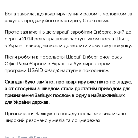
Вона заявила, що квартиру купили разом із чоловіком за
рахунок продажу його квартири у Стокгольмі.
Проте зазначені в декларації заробітки Енберга, який до
серпня 2014 року працював заступником посла Швеції
в Україні, навряд чи могли дозволити йому таку покупку.
Після роботи в посольстві Швеції Енберг очолював
Офіс Ради Європи в Україні та був директором
програми USAID «Рада: наступне покоління».
Скандал було зам’ято, про квартиру вже ніхто не згадує,
а от стосунки зі шведом стали достатнім приводом для
призначення Заліщук послом в одну з найважливіших
для України держав.
Призначення Заліщук на посаду посла вже викликало
широкий резонанс у медіа та соцмережах.
Автор :
Валерій Гонтар