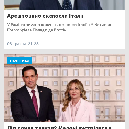
Арештовано експосла Італії
У Римі затримано колишнього посла Італії в Узбекистані
П'єргабріеле Пападіа де Боттіні.
08 травня, 21:28
ПОЛІТИКА
Лід почав танути? Мелоні зустрілася з