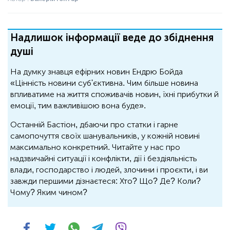
Надлишок інформації веде до збіднення
душі
На думку знавця ефірних новин Ендрю Бойда
«Цінність новини суб'єктивна. Чим більше новина
впливатиме на життя споживачів новин, їхні прибутки й
емоції, тим важливішою вона буде».
Останній Бастіон, дбаючи про статки і гарне
самопочуття своїх шанувальників, у кожній новині
максимально конкретний. Читайте у нас про
надзвичайні ситуації і конфлікти, дії і бездіяльність
влади, господарство і людей, злочини і проєкти, і ви
завжди першими дізнаєтеся: Хто? Що? Де? Коли?
Чому? Яким чином?