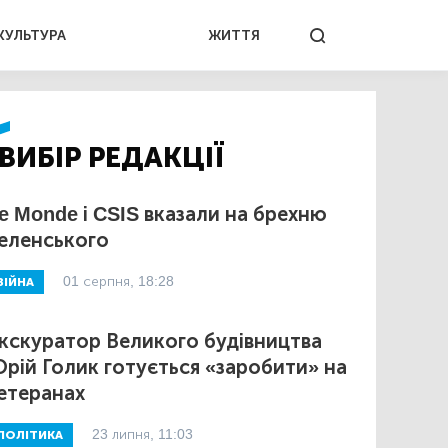
КУЛЬТУРА
ЖИТТЯ
ВИБІР РЕДАКЦІЇ
e Monde і CSIS вказали на брехню
еленського
01 серпня, 18:28
ВІЙНА
кскуратор Великого будівництва
рій Голик готується «заробити» на
етеранах
23 липня, 11:03
ПОЛІТИКА