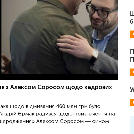
Ш
б
П
П
ння з Алексом Соросом щодо кадрових
У
мака щодо відмивання 460 млн грн було
 Андрій Єрмак радився щодо призначення на
«Відродження» Алексом Соросом — сином