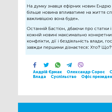
На думку знавця ефірних новин Ендрю 
більше новина впливатиме на життя спо
важливішою вона буде».
Останній Бастіон, дбаючи про статки і
кожній новині максимально конкретний.
конфлікти, дії і бездіяльність влади, г
завжди першими дізнаєтеся: Хто? Що
Андрій Єрмак
Олександр Сорос
Влада
Суспільство
Офіс президе