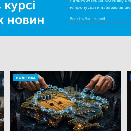
 курсі
Підписуйтесь на розсилку но
не пропускати найважливіше
х новин
ПОЛІТИКА