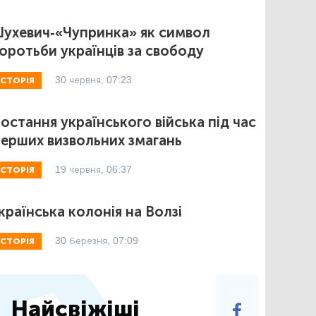
ухевич-«Чупринка» як символ
оротьби українців за свободу
30 червня, 07:23
ІСТОРІЯ
остання українського війська під час
ерших визвольних змагань
19 червня, 06:37
ІСТОРІЯ
країнська колонія на Волзі
30 березня, 07:09
ІСТОРІЯ
Найсвіжіші