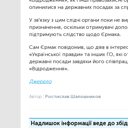
опинилися на державних посадах за сп
У зв’язку з цим слідчі органи поки не в
призначення, оскільки отримувачі до
підтримують слідство щодо Єрмака.
Сам Єрмак повідомив, що діяв в інтереса
«Української правди» та інших ГО, які 
державні посади завдяки його співпра
«Відродження».
Джерело
Автор :
Ростислав Шапошников
Надлишок інформації веде до збід