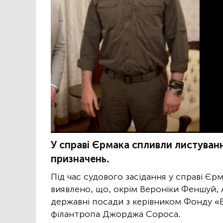
У справі Єрмака спливли листува
призначень.
Під час судового засідання у справі Єр
виявлено, що, окрім Вероніки Феншуй,
державні посади з керівником Фонду 
філантропа Джорджа Сороса.