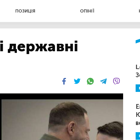
ПОЗИЦІЯ
ОПІНІЇ
і державні
L
З
Е
Ю
в