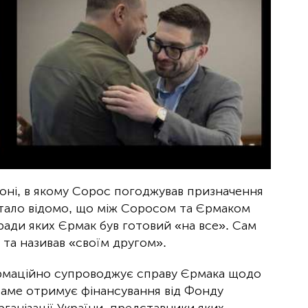
оні, в якому Сорос погоджував призначення
стало відомо, що між Соросом та Єрмаком
ради яких Єрмак був готовий «на все». Сам
та називав «своїм другом».
ормаційно супроводжує справу Єрмака щодо
 саме отримує фінансування від Фонду
рганізації України, представники яких