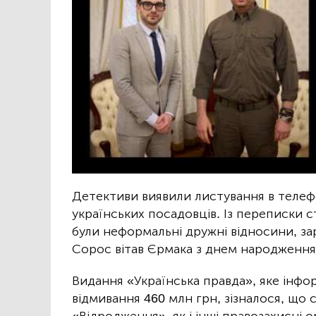
Детективи виявили листування в телеф
українських посадовців. Із переписки 
були неформальні дружні відносини, за
Сорос вітав Єрмака з днем народження 
Видання «Українська правда», яке інф
відмивання 460 млн грн, зізналося, що
«Відродження», як і інші правозахисні о