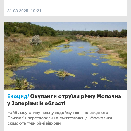
31.03.2025, 19:21
Екоцид/
Окупанти отруїли річку Молочна
у Запорізькій області
Найбільшу стічну прісну водойму північно-західного
Приазов'я перетворили на сміттєзвалище. Московити
скидають туди різні відходи.