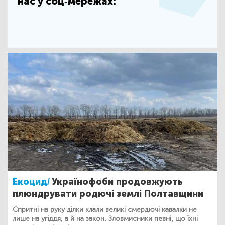
нас у соц-мережах:
Екоцид/
Українофоби продовжують
плюндрувати родючі землі Полтавщини
Спритні на руку ділки клали великі смердючі кавалки не
лише на угіддя, а й на закон. Зловмисники певні, що їхні