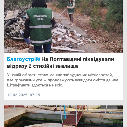
Благоустрій/
На Полтавщині ліквідували
відразу 2 стихійні звалища
У нашій області стало менше забруднених місцевостей,
але громадяни усе ж продовжують викидати сміття деінде.
Штрафувати вдається не всіх.
13.02.2025, 07:19