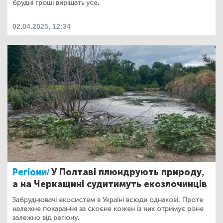
брудні гроші вирішать усе.
02.04.2025, 12:34
Регіони/
У Полтаві плюндрують природу,
а на Черкащині судитимуть екозлочинців
Забруднювачі екосистем в Україні всюди однакові. Проте
належне покарання за скоєне кожен із них отримує різне
залежно від регіону.