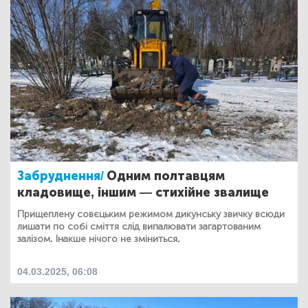
Забруднення/
Одним полтавцям
кладовище, іншим — стихійне звалище
Прищеплену совєцьким режимом дикунську звичку всюди
лишати по собі сміття слід випалювати загартованим
залізом. Інакше нічого не зміниться.
04.03.2025, 06:08